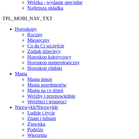
Wróżka - wydanie specjalne
Najlepsza okładka
TPL_MOBI_NAV_TXT
Horoskopy
Roczny
Miesięczny
Co da Ci szczęście
Zodiak dziecięcy
Horoskop księżycowy
Horoskop numerologiczny
Horoskop chiński
Magia
Magia imion
Magia przedmiotów
Magia na co dzień
Wróżby i przepowiednie
Wróżbici i terapeuci
Niezwykli/Niezwykłe
Ludzie i życie
Znani i lubiani
Zjawiska
Podróże
Wierzenia