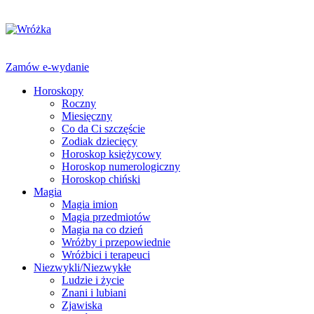
Zamów e-wydanie
Horoskopy
Roczny
Miesięczny
Co da Ci szczęście
Zodiak dziecięcy
Horoskop księżycowy
Horoskop numerologiczny
Horoskop chiński
Magia
Magia imion
Magia przedmiotów
Magia na co dzień
Wróżby i przepowiednie
Wróżbici i terapeuci
Niezwykli/Niezwykłe
Ludzie i życie
Znani i lubiani
Zjawiska