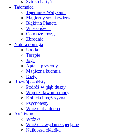
Sztuka i artyści
Tajemnice
Tajemnice Watykanu
Magiczny świat zwierząt
Błękitna Planeta
Wszechświat
Co może mózg
Zbrodnie
Natura pomaga
Uroda
Terapie
Joga
Apteka przyrody
Magiczna kuchnia
Diety
Rozwój osobisty
Podróż w głąb duszy
W poszukiwaniu mocy
Kobieta i mężczyzna
Psychotesty
Wróżka dla ducha
Archiwum
Wróżka
Wróżka - wydanie specjalne
Najlepsza okładka