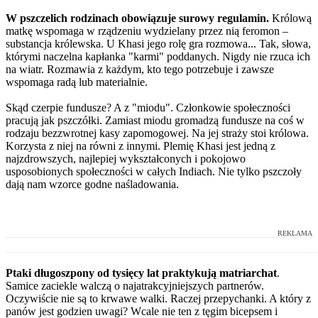
W pszczelich rodzinach obowiązuje surowy regulamin.
Królową
matkę wspomaga w rządzeniu wydzielany przez nią feromon –
substancja królewska. U Khasi jego rolę gra rozmowa... Tak, słowa,
którymi naczelna kapłanka "karmi" poddanych. Nigdy nie rzuca ich
na wiatr. Rozmawia z każdym, kto tego potrzebuje i zawsze
wspomaga radą lub materialnie.
Skąd czerpie fundusze? A z "miodu". Członkowie społeczności
pracują jak pszczółki. Zamiast miodu gromadzą fundusze na coś w
rodzaju bezzwrotnej kasy zapomogowej. Na jej straży stoi królowa.
Korzysta z niej na równi z innymi. Plemię Khasi jest jedną z
najzdrowszych, najlepiej wykształconych i pokojowo
usposobionych społeczności w całych Indiach. Nie tylko pszczoły
dają nam wzorce godne naśladowania.
REKLAMA
Ptaki długoszpony od tysięcy lat praktykują matriarchat
.
Samice zaciekle walczą o najatrakcyjniejszych partnerów.
Oczywiście nie są to krwawe walki. Raczej przepychanki. A który z
panów jest godzien uwagi? Wcale nie ten z tęgim bicepsem i