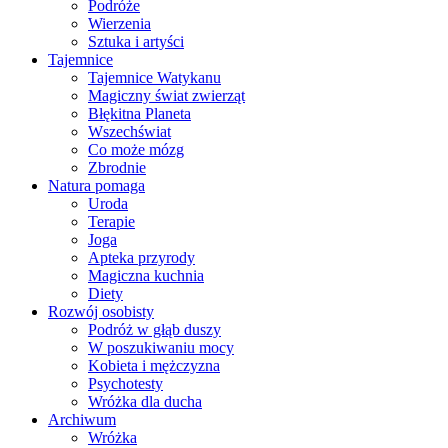
Podróże
Wierzenia
Sztuka i artyści
Tajemnice
Tajemnice Watykanu
Magiczny świat zwierząt
Błękitna Planeta
Wszechświat
Co może mózg
Zbrodnie
Natura pomaga
Uroda
Terapie
Joga
Apteka przyrody
Magiczna kuchnia
Diety
Rozwój osobisty
Podróż w głąb duszy
W poszukiwaniu mocy
Kobieta i mężczyzna
Psychotesty
Wróżka dla ducha
Archiwum
Wróżka