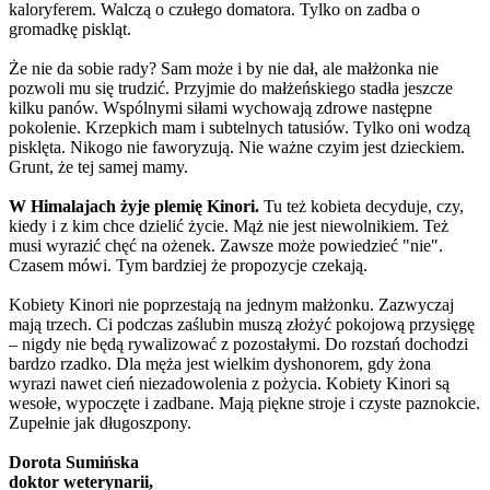
kaloryferem. Walczą o czułego domatora. Tylko on zadba o
gromadkę piskląt.
Że nie da sobie rady? Sam może i by nie dał, ale małżonka nie
pozwoli mu się trudzić. Przyjmie do małżeńskiego stadła jeszcze
kilku panów. Wspólnymi siłami wychowają zdrowe następne
pokolenie. Krzepkich mam i subtelnych tatusiów. Tylko oni wodzą
pisklęta. Nikogo nie faworyzują. Nie ważne czyim jest dzieckiem.
Grunt, że tej samej mamy.
W Himalajach żyje plemię Kinori.
Tu też kobieta decyduje, czy,
kiedy i z kim chce dzielić życie. Mąż nie jest niewolnikiem. Też
musi wyrazić chęć na ożenek. Zawsze może powiedzieć "nie".
Czasem mówi. Tym bardziej że propozycje czekają.
Kobiety Kinori nie poprzestają na jednym małżonku. Zazwyczaj
mają trzech. Ci podczas zaślubin muszą złożyć pokojową przysięgę
– nigdy nie będą rywalizować z pozostałymi. Do rozstań dochodzi
bardzo rzadko. Dla męża jest wielkim dyshonorem, gdy żona
wyrazi nawet cień niezadowolenia z pożycia. Kobiety Kinori są
wesołe, wypoczęte i zadbane. Mają piękne stroje i czyste paznokcie.
Zupełnie jak długoszpony.
Dorota Sumińska
doktor weterynarii,