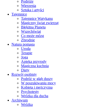
Podróże
Wierzenia
Sztuka i artyści
Tajemnice
Tajemnice Watykanu
Magiczny świat zwierząt
Błękitna Planeta
Wszechświat
Co może mózg
Zbrodnie
Natura pomaga
Uroda
Terapie
Joga
Apteka przyrody
Magiczna kuchnia
Diety
Rozwój osobisty
Podróż w głąb duszy
W poszukiwaniu mocy
Kobieta i mężczyzna
Psychotesty
Wróżka dla ducha
Archiwum
Wróżka