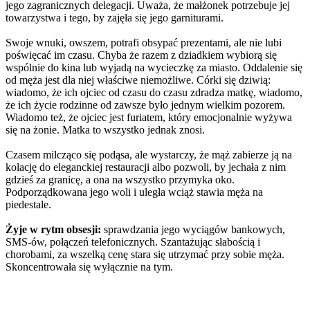
jego zagranicznych delegacji. Uważa, że małżonek potrzebuje jej
towarzystwa i tego, by zajęła się jego garniturami.
Swoje wnuki, owszem, potrafi obsypać prezentami, ale nie lubi
poświęcać im czasu. Chyba że razem z dziadkiem wybiorą się
wspólnie do kina lub wyjadą na wycieczkę za miasto. Oddalenie się
od męża jest dla niej właściwe niemożliwe. Córki się dziwią:
wiadomo, że ich ojciec od czasu do czasu zdradza matkę, wiadomo,
że ich życie rodzinne od zawsze było jednym wielkim pozorem.
Wiadomo też, że ojciec jest furiatem, który emocjonalnie wyżywa
się na żonie. Matka to wszystko jednak znosi.
Czasem milcząco się podąsa, ale wystarczy, że mąż zabierze ją na
kolację do eleganckiej restauracji albo pozwoli, by jechała z nim
gdzieś za granicę, a ona na wszystko przymyka oko.
Podporządkowana jego woli i uległa wciąż stawia męża na
piedestale.
Żyje w rytm obsesji:
sprawdzania jego wyciągów bankowych,
SMS-ów, połączeń telefonicznych. Szantażując słabością i
chorobami, za wszelką cenę stara się utrzymać przy sobie męża.
Skoncentrowała się wyłącznie na tym.