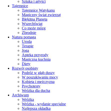
Sztuka i artyści
Tajemnice
Tajemnice Watykanu
Magiczny świat zwierząt
Błękitna Planeta
Wszechświat
Co może mózg
Zbrodnie
Natura pomaga
Uroda
Terapie
Joga
Apteka przyrody
Magiczna kuchnia
Diety
Rozwój osobisty
Podróż w głąb duszy
W poszukiwaniu mocy
Kobieta i mężczyzna
Psychotesty
Wróżka dla ducha
Archiwum
Wróżka
Wróżka - wydanie specjalne
Najlepsza okładka