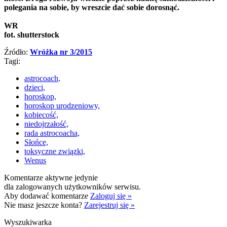
polegania na sobie, by wreszcie dać sobie dorosnąć.
WR
fot. shutterstock
Źródło:
Wróżka nr 3/2015
Tagi:
astrocoach,
dzieci,
horoskop,
horoskop urodzeniowy,
kobiecość,
niedojrzałość,
rada astrocoacha,
Słońce,
toksyczne związki,
Wenus
Komentarze aktywne jedynie
dla zalogowanych użytkowników serwisu.
Aby dodawać komentarze
Zaloguj się »
Nie masz jeszcze konta?
Zarejestruj się »
Wyszukiwarka