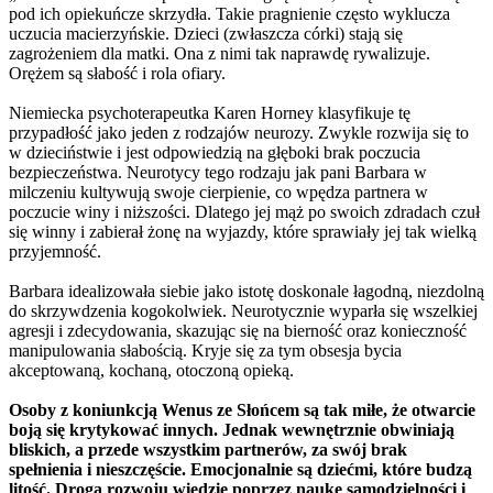
pod ich opiekuńcze skrzydła. Takie pragnienie często wyklucza
uczucia macierzyńskie. Dzieci (zwłaszcza córki) stają się
zagrożeniem dla matki. Ona z nimi tak naprawdę rywalizuje.
Orężem są słabość i rola ofiary.
Niemiecka psychoterapeutka Karen Horney klasyfikuje tę
przypadłość jako jeden z rodzajów neurozy. Zwykle rozwija się to
w dzieciństwie i jest odpowiedzią na głęboki brak poczucia
bezpieczeństwa. Neurotycy tego rodzaju jak pani Barbara w
milczeniu kultywują swoje cierpienie, co wpędza partnera w
poczucie winy i niższości. Dlatego jej mąż po swoich zdradach czuł
się winny i zabierał żonę na wyjazdy, które sprawiały jej tak wielką
przyjemność.
Barbara idealizowała siebie jako istotę doskonale łagodną, niezdolną
do skrzywdzenia kogokolwiek. Neurotycznie wyparła się wszelkiej
agresji i zdecydowania, skazując się na bierność oraz konieczność
manipulowania słabością. Kryje się za tym obsesja bycia
akceptowaną, kochaną, otoczoną opieką.
Osoby z koniunkcją Wenus ze Słońcem są tak miłe, że otwarcie
boją się krytykować innych. Jednak wewnętrznie obwiniają
bliskich, a przede wszystkim partnerów, za swój brak
spełnienia i nieszczęście. Emocjonalnie są dziećmi, które budzą
litość. Droga rozwoju wiedzie poprzez naukę samodzielności i