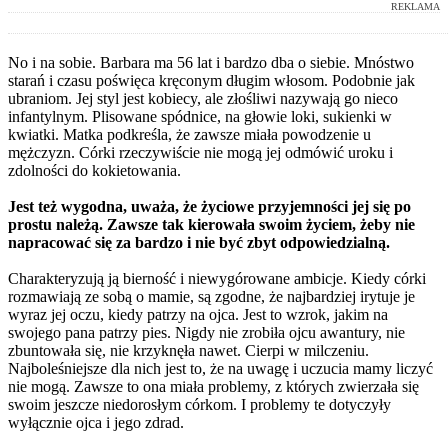
REKLAMA
No i na sobie. Barbara ma 56 lat i bardzo dba o siebie. Mnóstwo
starań i czasu poświęca kręconym długim włosom. Podobnie jak
ubraniom. Jej styl jest kobiecy, ale złośliwi nazywają go nieco
infantylnym. Plisowane spódnice, na głowie loki, sukienki w
kwiatki. Matka podkreśla, że zawsze miała powodzenie u
mężczyzn. Córki rzeczywiście nie mogą jej odmówić uroku i
zdolności do kokietowania.
Jest też wygodna, uważa, że życiowe przyjemności jej się po
prostu należą. Zawsze tak kierowała swoim życiem, żeby nie
napracować się za bardzo i nie być zbyt odpowiedzialną.
Charakteryzują ją bierność i niewygórowane ambicje. Kiedy córki
rozmawiają ze sobą o mamie, są zgodne, że najbardziej irytuje je
wyraz jej oczu, kiedy patrzy na ojca. Jest to wzrok, jakim na
swojego pana patrzy pies. Nigdy nie zrobiła ojcu awantury, nie
zbuntowała się, nie krzyknęła nawet. Cierpi w milczeniu.
Najboleśniejsze dla nich jest to, że na uwagę i uczucia mamy liczyć
nie mogą. Zawsze to ona miała problemy, z których zwierzała się
swoim jeszcze niedorosłym córkom. I problemy te dotyczyły
wyłącznie ojca i jego zdrad.