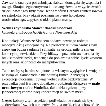
Zawsze to ona była potrzebująca, słabsza, domagała się wsparcia i
uwagi. Skrajnie egocentryczna i niezaangażowana w życie swoich
dzieci, nawet gdy były małe. Jedna z córek Barbary zainteresowała
się astrologią. Przy okazji poznania swojego horoskopu
urodzeniowego, zapytała o układ planet mamy.
Wenus zbyt blisko Słońca: dorośli niedorośli
komentarz astrocoacha Aleksandry Nowakowskiej
Koniunkcja Wenus ze Słońcem obdarza pewnego rodzaju
niedojrzałością emocjonalną. Na pierwszy rzut oka osoby z tym
aspektem budzą zaufanie i sympatię, są urocze, miłe, z silnym
kobiecym pierwiastkiem. Przy bliższym poznaniu uwidacznia się
brak samodzielności, tendencja do pobłażania sobie, życie kosztem
innych oraz skłonności do manipulowania.
Takie osoby są bardzo skupione na własnym wyglądzie i swojej roli
w związku. Samodzielnie nie potrafią istnieć. Zabiegają o
akceptację otoczenia i bywają wobec siebie bezkrytyczne. W
przypadku pani Barbary, dodatkowo
położenie Księżyca w mało
uczuciowym znaku Wodnika
, dało efekt egoizmu przy
jednoczesnej chorobliwej koncentracji na swoim mężu.
Często kobiety z tym aspektem podświadomie starają się być
„córeczkami" swoich partnerów. Pragną troski, chcą schować się