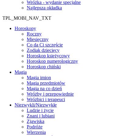
Wróżka - wydanie specjalne
Najlepsza okładka
TPL_MOBI_NAV_TXT
Horoskopy
Roczny
Miesięczny
Co da Ci szczęście
Zodiak dziecięcy
Horoskop księżycowy
Horoskop numerologiczny
Horoskop chiński
Magia
Magia imion
Magia przedmiotów
Magia na co dzień
Wróżby i przepowiednie
Wróżbici i terapeuci
Niezwykli/Niezwykłe
Ludzie i życie
Znani i lubiani
Zjawiska
Podróże
Wierzenia