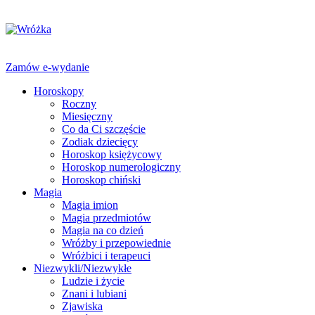
Zamów e-wydanie
Horoskopy
Roczny
Miesięczny
Co da Ci szczęście
Zodiak dziecięcy
Horoskop księżycowy
Horoskop numerologiczny
Horoskop chiński
Magia
Magia imion
Magia przedmiotów
Magia na co dzień
Wróżby i przepowiednie
Wróżbici i terapeuci
Niezwykli/Niezwykłe
Ludzie i życie
Znani i lubiani
Zjawiska