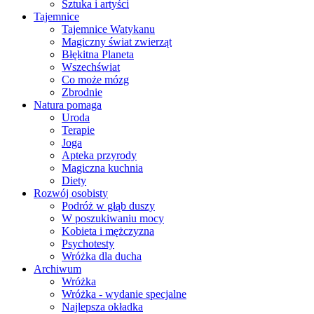
Sztuka i artyści
Tajemnice
Tajemnice Watykanu
Magiczny świat zwierząt
Błękitna Planeta
Wszechświat
Co może mózg
Zbrodnie
Natura pomaga
Uroda
Terapie
Joga
Apteka przyrody
Magiczna kuchnia
Diety
Rozwój osobisty
Podróż w głąb duszy
W poszukiwaniu mocy
Kobieta i mężczyzna
Psychotesty
Wróżka dla ducha
Archiwum
Wróżka
Wróżka - wydanie specjalne
Najlepsza okładka