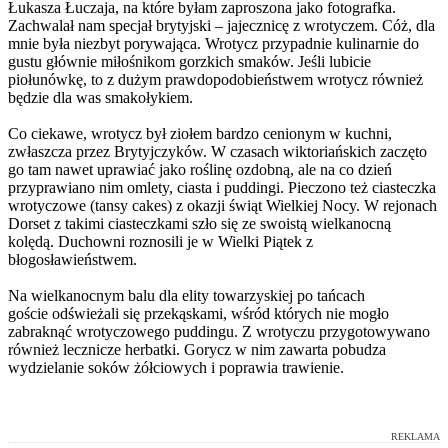
Łukasza Łuczaja, na które byłam zaproszona jako fotografka.
Zachwalał nam specjał brytyjski – jajecznicę z wrotyczem. Cóż, dla
mnie była niezbyt porywająca. Wrotycz przypadnie kulinarnie do
gustu głównie miłośnikom gorzkich smaków. Jeśli lubicie
piołunówkę, to z dużym prawdopodobieństwem wrotycz również
będzie dla was smakołykiem.
Co ciekawe, wrotycz był ziołem bardzo cenionym w kuchni,
zwłaszcza przez Brytyjczyków. W czasach wiktoriańskich zaczęto
go tam nawet uprawiać jako roślinę ozdobną, ale na co dzień
przyprawiano nim omlety, ciasta i puddingi. Pieczono też ciasteczka
wrotyczowe (tansy cakes) z okazji świąt Wielkiej Nocy. W rejonach
Dorset z takimi ciasteczkami szło się ze swoistą wielkanocną
kolędą. Duchowni roznosili je w Wielki Piątek z
błogosławieństwem.
Na wielkanocnym balu dla elity towarzyskiej po tańcach
goście odświeżali się przekąskami, wśród których nie mogło
zabraknąć wrotyczowego puddingu. Z wrotyczu przygotowywano
również lecznicze herbatki. Gorycz w nim zawarta pobudza
wydzielanie soków żółciowych i poprawia trawienie.
REKLAMA