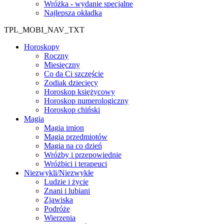
Wróżka - wydanie specjalne
Najlepsza okładka
TPL_MOBI_NAV_TXT
Horoskopy
Roczny
Miesięczny
Co da Ci szczęście
Zodiak dziecięcy
Horoskop księżycowy
Horoskop numerologiczny
Horoskop chiński
Magia
Magia imion
Magia przedmiotów
Magia na co dzień
Wróżby i przepowiednie
Wróżbici i terapeuci
Niezwykli/Niezwykłe
Ludzie i życie
Znani i lubiani
Zjawiska
Podróże
Wierzenia