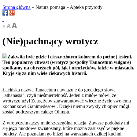
Strona główna
»
Natura pomaga
»
Apteka przyrody
(Nie)pachnący wrotycz
Zakwita byle gdzie i cieszy złotym kolorem do późnej jesieni.
Ten popularny chwast (wrotycz pospolity Tanacetum vulgare)
spotkamy na obrzeżach pól, łąk i nieużytków, także w miastach.
Kryje się za nim wiele ciekawych historii.
Łacińska nazwa Tanacetum nawiązuje do greckiego słowa
„athanasia", czyli nieśmiertelność. Jeden z mitów mówi, że
wrotyczu użył Zeus, żeby zagwarantować wieczne życie swojemu
kochankowi Ganimedesowi. Dzięki niemu zwykły chłopiec mógł
zostać podczaszym całego Olimpu.
Z wrotyczem łączy mnie szczególna relacja. Zawsze podobały mi
się jego miodowe kwiatostany, które można zasuszyć w piękne
bukiety. Ale poznałam go bliżej na warsztatach dzikiej kuchni