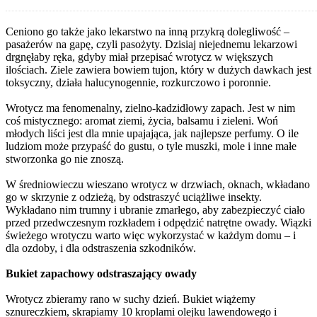
Ceniono go także jako lekarstwo na inną przykrą dolegliwość –
pasażerów na gapę, czyli pasożyty. Dzisiaj niejednemu lekarzowi
drgnęłaby ręka, gdyby miał przepisać wrotycz w większych
ilościach. Ziele zawiera bowiem tujon, który w dużych dawkach jest
toksyczny, działa halucynogennie, rozkurczowo i poronnie.
Wrotycz ma fenomenalny, zielno-kadzidłowy zapach. Jest w nim
coś mistycznego: aromat ziemi, życia, balsamu i zieleni. Woń
młodych liści jest dla mnie upajająca, jak najlepsze perfumy. O ile
ludziom może przypaść do gustu, o tyle muszki, mole i inne małe
stworzonka go nie znoszą.
W średniowieczu wieszano wrotycz w drzwiach, oknach, wkładano
go w skrzynie z odzieżą, by odstraszyć uciążliwe insekty.
Wykładano nim trumny i ubranie zmarłego, aby zabezpieczyć ciało
przed przedwczesnym rozkładem i odpędzić natrętne owady. Wiązki
świeżego wrotyczu warto więc wykorzystać w każdym domu – i
dla ozdoby, i dla odstraszenia szkodników.
Bukiet zapachowy odstraszający owady
Wrotycz zbieramy rano w suchy dzień. Bukiet wiążemy
sznureczkiem, skrapiamy 10 kroplami olejku lawendowego i