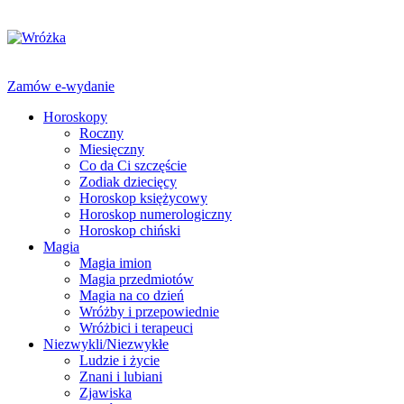
Zamów e-wydanie
Horoskopy
Roczny
Miesięczny
Co da Ci szczęście
Zodiak dziecięcy
Horoskop księżycowy
Horoskop numerologiczny
Horoskop chiński
Magia
Magia imion
Magia przedmiotów
Magia na co dzień
Wróżby i przepowiednie
Wróżbici i terapeuci
Niezwykli/Niezwykłe
Ludzie i życie
Znani i lubiani
Zjawiska