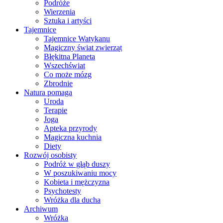
Podróże
Wierzenia
Sztuka i artyści
Tajemnice
Tajemnice Watykanu
Magiczny świat zwierząt
Błękitna Planeta
Wszechświat
Co może mózg
Zbrodnie
Natura pomaga
Uroda
Terapie
Joga
Apteka przyrody
Magiczna kuchnia
Diety
Rozwój osobisty
Podróż w głąb duszy
W poszukiwaniu mocy
Kobieta i mężczyzna
Psychotesty
Wróżka dla ducha
Archiwum
Wróżka