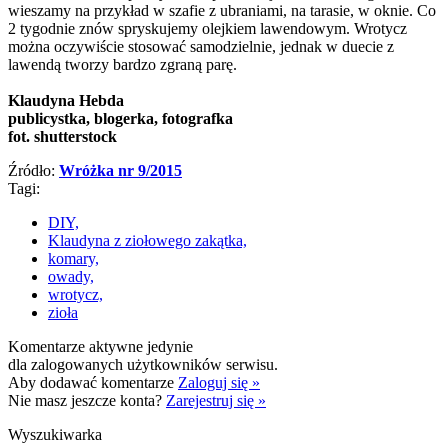
wieszamy na przykład w szafie z ubraniami, na tarasie, w oknie. Co
2 tygodnie znów spryskujemy olejkiem lawendowym. Wrotycz
można oczywiście stosować samodzielnie, jednak w duecie z
lawendą tworzy bardzo zgraną parę.
Klaudyna Hebda
publicystka, blogerka, fotografka
fot. shutterstock
Źródło:
Wróżka nr 9/2015
Tagi:
DIY,
Klaudyna z ziołowego zakątka,
komary,
owady,
wrotycz,
zioła
Komentarze aktywne jedynie
dla zalogowanych użytkowników serwisu.
Aby dodawać komentarze
Zaloguj się »
Nie masz jeszcze konta?
Zarejestruj się »
Wyszukiwarka