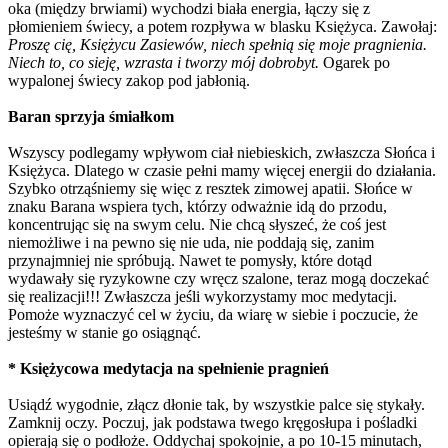
oka (między brwiami) wychodzi biała energia, łączy się z
płomieniem świecy, a potem rozpływa w blasku Księżyca. Zawołaj:
Proszę cię, Księżycu Zasiewów, niech spełnią się moje pragnienia.
Niech to, co sieję, wzrasta i tworzy mój dobrobyt.
Ogarek po
wypalonej świecy zakop pod jabłonią.
Baran sprzyja śmiałkom
Wszyscy podlegamy wpływom ciał niebieskich, zwłaszcza Słońca i
Księżyca. Dlatego w czasie pełni mamy więcej energii do działania.
Szybko otrząśniemy się więc z resztek zimowej apatii. Słońce w
znaku Barana wspiera tych, którzy odważnie idą do przodu,
koncentrując się na swym celu. Nie chcą słyszeć, że coś jest
niemożliwe i na pewno się nie uda, nie poddają się, zanim
przynajmniej nie spróbują. Nawet te pomysły, które dotąd
wydawały się ryzykowne czy wręcz szalone, teraz mogą doczekać
się realizacji!!! Zwłaszcza jeśli wykorzystamy moc medytacji.
Pomoże wyznaczyć cel w życiu, da wiarę w siebie i poczucie, że
jesteśmy w stanie go osiągnąć.
* Księżycowa medytacja na spełnienie pragnień
Usiądź wygodnie, złącz dłonie tak, by wszystkie palce się stykały.
Zamknij oczy. Poczuj, jak podstawa twego kręgosłupa i pośladki
opierają się o podłoże. Oddychaj spokojnie, a po 10-15 minutach,