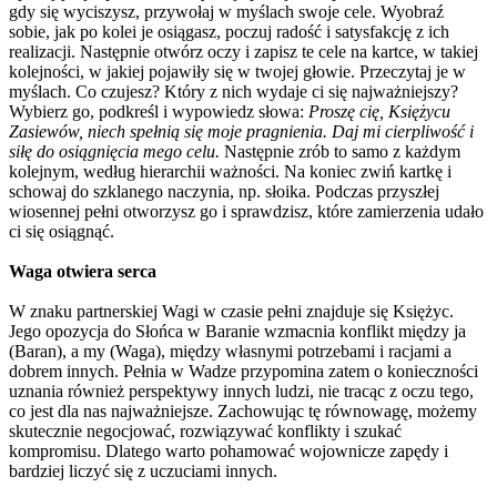
gdy się wyciszysz, przywołaj w myślach swoje cele. Wyobraź
sobie, jak po kolei je osiągasz, poczuj radość i satysfakcję z ich
realizacji. Następnie otwórz oczy i zapisz te cele na kartce, w takiej
kolejności, w jakiej pojawiły się w twojej głowie. Przeczytaj je w
myślach. Co czujesz? Który z nich wydaje ci się najważniejszy?
Wybierz go, podkreśl i wypowiedz słowa:
Proszę cię, Księżycu
Zasiewów, niech spełnią się moje pragnienia. Daj mi cierpliwość i
siłę do osiągnięcia mego celu.
Następnie zrób to samo z każdym
kolejnym, według hierarchii ważności. Na koniec zwiń kartkę i
schowaj do szklanego naczynia, np. słoika. Podczas przyszłej
wiosennej pełni otworzysz go i sprawdzisz, które zamierzenia udało
ci się osiągnąć.
Waga otwiera serca
W znaku partnerskiej Wagi w czasie pełni znajduje się Księżyc.
Jego opozycja do Słońca w Baranie wzmacnia konflikt między ja
(Baran), a my (Waga), między własnymi potrzebami i racjami a
dobrem innych. Pełnia w Wadze przypomina zatem o konieczności
uznania również perspektywy innych ludzi, nie tracąc z oczu tego,
co jest dla nas najważniejsze. Zachowując tę równowagę, możemy
skutecznie negocjować, rozwiązywać konflikty i szukać
kompromisu. Dlatego warto pohamować wojownicze zapędy i
bardziej liczyć się z uczuciami innych.