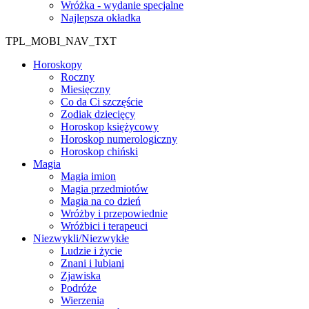
Wróżka - wydanie specjalne
Najlepsza okładka
TPL_MOBI_NAV_TXT
Horoskopy
Roczny
Miesięczny
Co da Ci szczęście
Zodiak dziecięcy
Horoskop księżycowy
Horoskop numerologiczny
Horoskop chiński
Magia
Magia imion
Magia przedmiotów
Magia na co dzień
Wróżby i przepowiednie
Wróżbici i terapeuci
Niezwykli/Niezwykłe
Ludzie i życie
Znani i lubiani
Zjawiska
Podróże
Wierzenia