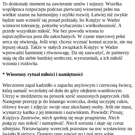
To doskonały moment na zawieranie umów i sojuszy. Wszelka
współpraca rozpoczęta podczas pierwszej wiosennej pełni ma
wielkie szanse na harmonijny i szybki rozwój. Łatwiej niż zwykle
będzie nam wznieść się ponad podziały, bo Księżyc w Wadze
wzmocni tolerancję, potrzebę wybaczenia i wielkoduszność. A
przede wszystkim miłość. Nie bez powodu wiosna to
najszczęśliwsza pora dla zakochanych. W czasie marcowej pełni
serca się otwierają. Jeśli więc chcesz wyznać komuś uczucie, nie ma
lepszej okazji. Także w stałych związkach Księżyc w Wadze
wprowadzi harmonię i równowagę. Da się zauważyć, że partnerzy
stają się dla siebie bardziej serdeczni, wyrozumiali, a ich miłość
wzrasta i rozkwita.
* Wiosenny rytuał miłości i namiętności
Wieczorem zapal kadzidło o zapachu anyżowym i czerwoną świecę,
którą namaść wcześniej od dołu do góry olejkiem waniliowym.
Utrzyj w moździerzu na proszek sześć ususzonych papryczek chili.
Następnie przesyp je do lnianego woreczka, dodaj szczyptę cukru,
różowy kwarc i zdjęcia: swoje oraz ukochanej osoby. Jeśli nie masz,
wystarczy kartka z jej imieniem i nazwiskiem. Powiedz:
Proszę,
Księżycu Zasiewów, niech spełnią się moje pragnienia. Niech
połączy nas miłość i namiętność. Niech wzrasta i staje się coraz
silniejsza.
Niezawiązany woreczek pozostaw na noc wystawiony na
światło Księżyca. Dopiero rano zawiąż go i noś przy sobie,