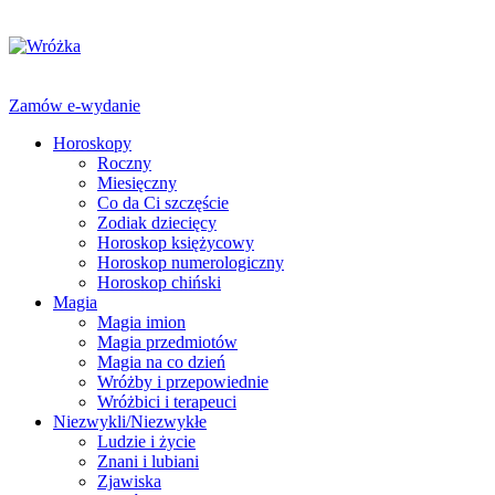
Zamów e-wydanie
Horoskopy
Roczny
Miesięczny
Co da Ci szczęście
Zodiak dziecięcy
Horoskop księżycowy
Horoskop numerologiczny
Horoskop chiński
Magia
Magia imion
Magia przedmiotów
Magia na co dzień
Wróżby i przepowiednie
Wróżbici i terapeuci
Niezwykli/Niezwykłe
Ludzie i życie
Znani i lubiani
Zjawiska