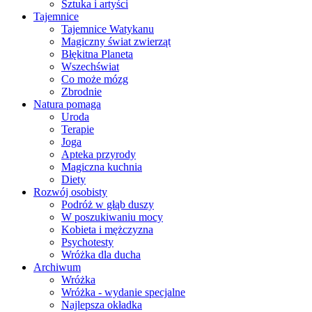
Sztuka i artyści
Tajemnice
Tajemnice Watykanu
Magiczny świat zwierząt
Błękitna Planeta
Wszechświat
Co może mózg
Zbrodnie
Natura pomaga
Uroda
Terapie
Joga
Apteka przyrody
Magiczna kuchnia
Diety
Rozwój osobisty
Podróż w głąb duszy
W poszukiwaniu mocy
Kobieta i mężczyzna
Psychotesty
Wróżka dla ducha
Archiwum
Wróżka
Wróżka - wydanie specjalne
Najlepsza okładka