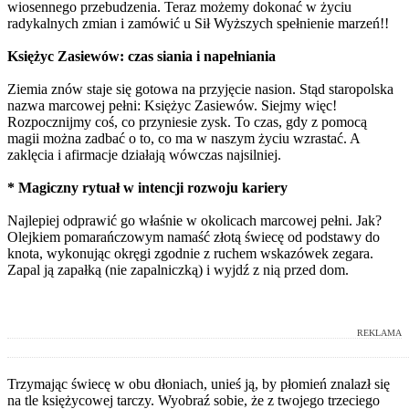
wiosennego przebudzenia. Teraz możemy dokonać w życiu
radykalnych zmian i zamówić u Sił Wyższych spełnienie marzeń!!
Księżyc Zasiewów: c
zas siania i napełniania
Ziemia znów staje się gotowa na przyjęcie nasion. Stąd staropolska
nazwa marcowej pełni: Księżyc Zasiewów. Siejmy więc!
Rozpocznijmy coś, co przyniesie zysk. To czas, gdy z pomocą
magii można zadbać o to, co ma w naszym życiu wzrastać. A
zaklęcia i afirmacje działają wówczas najsilniej.
* Magiczny rytuał w intencji rozwoju kariery
Najlepiej odprawić go właśnie w okolicach marcowej pełni. Jak?
Olejkiem pomarańczowym namaść złotą świecę od podstawy do
knota, wykonując okręgi zgodnie z ruchem wskazówek zegara.
Zapal ją zapałką (nie zapalniczką) i wyjdź z nią przed dom.
REKLAMA
Trzymając świecę w obu dłoniach, unieś ją, by płomień znalazł się
na tle księżycowej tarczy. Wyobraź sobie, że z twojego trzeciego