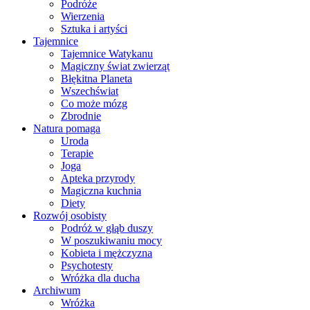
Podróże
Wierzenia
Sztuka i artyści
Tajemnice
Tajemnice Watykanu
Magiczny świat zwierząt
Błękitna Planeta
Wszechświat
Co może mózg
Zbrodnie
Natura pomaga
Uroda
Terapie
Joga
Apteka przyrody
Magiczna kuchnia
Diety
Rozwój osobisty
Podróż w głąb duszy
W poszukiwaniu mocy
Kobieta i mężczyzna
Psychotesty
Wróżka dla ducha
Archiwum
Wróżka