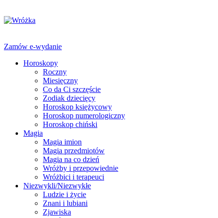
Zamów e-wydanie
Horoskopy
Roczny
Miesięczny
Co da Ci szczęście
Zodiak dziecięcy
Horoskop księżycowy
Horoskop numerologiczny
Horoskop chiński
Magia
Magia imion
Magia przedmiotów
Magia na co dzień
Wróżby i przepowiednie
Wróżbici i terapeuci
Niezwykli/Niezwykłe
Ludzie i życie
Znani i lubiani
Zjawiska