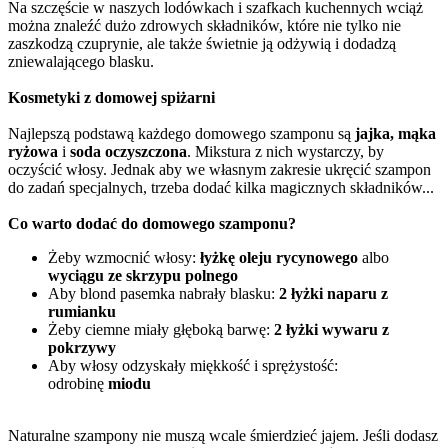
Na szczęście w naszych lodówkach i szafkach kuchennych wciąż
można znaleźć dużo zdrowych składników, które nie tylko nie
zaszkodzą czuprynie, ale także świetnie ją odżywią i dodadzą
zniewalającego blasku.
Kosmetyki z domowej spiżarni
Najlepszą podstawą każdego domowego szamponu są
jajka, mąka
ryżowa
i
soda oczyszczona
. Mikstura z nich wystarczy, by
oczyścić włosy. Jednak aby we własnym zakresie ukręcić szampon
do zadań specjalnych, trzeba dodać kilka magicznych składników...
Co warto dodać do domowego szamponu?
Żeby wzmocnić włosy:
łyżkę oleju rycynowego
albo
wyciągu ze skrzypu polnego
Aby blond pasemka nabrały blasku:
2 łyżki naparu z
rumianku
Żeby ciemne miały głęboką barwę:
2 łyżki wywaru z
pokrzywy
Aby włosy odzyskały miękkość i sprężystość:
odrobinę
miodu
Naturalne szampony nie muszą wcale śmierdzieć jajem. Jeśli dodasz