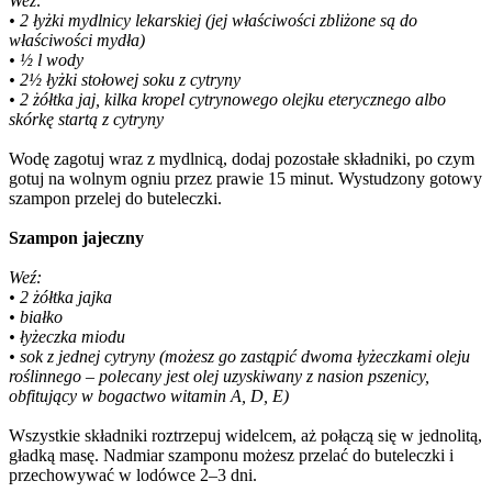
Weź:
• 2 łyżki mydlnicy lekarskiej (jej właściwości zbliżone są do
właściwości mydła)
• ½ l wody
• 2½ łyżki stołowej soku z cytryny
• 2 żółtka jaj, kilka kropel cytrynowego olejku eterycznego albo
skórkę startą z cytryny
Wodę zagotuj wraz z mydlnicą, dodaj pozostałe składniki, po czym
gotuj na wolnym ogniu przez prawie 15 minut. Wystudzony gotowy
szampon przelej do buteleczki.
Szampon jajeczny
Weź:
• 2 żółtka jajka
• białko
• łyżeczka miodu
• sok z jednej cytryny (możesz go zastąpić dwoma łyżeczkami oleju
roślinnego – polecany jest olej uzyskiwany z nasion pszenicy,
obfitujący w bogactwo witamin A, D, E)
Wszystkie składniki roztrzepuj widelcem, aż połączą się w jednolitą,
gładką masę. Nadmiar szamponu możesz przelać do buteleczki i
przechowywać w lodówce 2–3 dni.