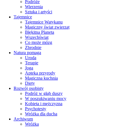
Podróże
Wierzenia
Sztuka i artyści
Tajemnice
Tajemnice Watykanu
Magiczny świat zwierząt
Błękitna Planeta
Wszechświat
Co może mózg
Zbrodnie
Natura pomaga
Uroda
Terapie
Joga
Apteka przyrody
Magiczna kuchnia
Diety
Rozwój osobisty
Podróż w głąb duszy
W poszukiwaniu mocy
Kobieta i mężczyzna
Psychotesty
Wróżka dla ducha
Archiwum
Wróżka