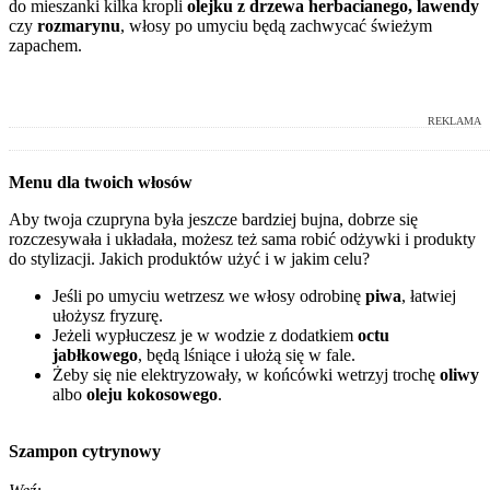
do mieszanki kilka kropli
olejku z drzewa herbacianego, lawendy
czy
rozmarynu
, włosy po umyciu będą zachwycać świeżym
zapachem.
REKLAMA
Menu dla twoich włosów
Aby twoja czupryna była jeszcze bardziej bujna, dobrze się
rozczesywała i układała, możesz też sama robić odżywki i produkty
do stylizacji. Jakich produktów użyć i w jakim celu?
Jeśli po umyciu wetrzesz we włosy odrobinę
piwa
, łatwiej
ułożysz fryzurę.
Jeżeli wypłuczesz je w wodzie z dodatkiem
octu
jabłkowego
, będą lśniące i ułożą się w fale.
Żeby
się
nie elektryzowały, w końcówki wetrzyj trochę
oliwy
albo
oleju kokosowego
.
Szampon cytrynowy