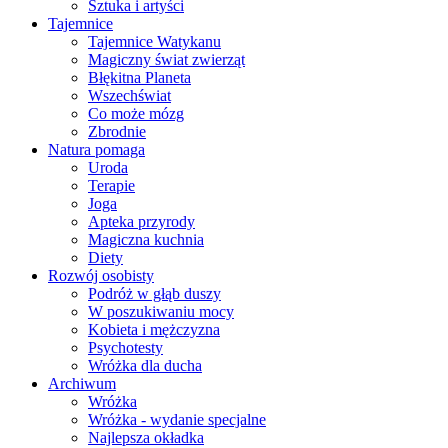
Sztuka i artyści
Tajemnice
Tajemnice Watykanu
Magiczny świat zwierząt
Błękitna Planeta
Wszechświat
Co może mózg
Zbrodnie
Natura pomaga
Uroda
Terapie
Joga
Apteka przyrody
Magiczna kuchnia
Diety
Rozwój osobisty
Podróż w głąb duszy
W poszukiwaniu mocy
Kobieta i mężczyzna
Psychotesty
Wróżka dla ducha
Archiwum
Wróżka
Wróżka - wydanie specjalne
Najlepsza okładka