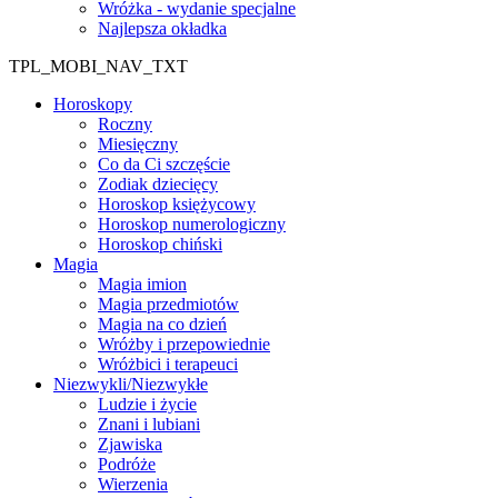
Wróżka - wydanie specjalne
Najlepsza okładka
TPL_MOBI_NAV_TXT
Horoskopy
Roczny
Miesięczny
Co da Ci szczęście
Zodiak dziecięcy
Horoskop księżycowy
Horoskop numerologiczny
Horoskop chiński
Magia
Magia imion
Magia przedmiotów
Magia na co dzień
Wróżby i przepowiednie
Wróżbici i terapeuci
Niezwykli/Niezwykłe
Ludzie i życie
Znani i lubiani
Zjawiska
Podróże
Wierzenia