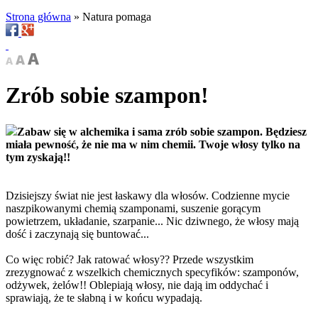
Strona główna
»
Natura pomaga
Zrób sobie szampon!
Zabaw się w alchemika i sama zrób sobie szampon. Będziesz
miała pewność, że nie ma w nim chemii. Twoje włosy tylko na
tym zyskają!!
Dzisiejszy świat nie jest łaskawy dla włosów. Codzienne mycie
naszpikowanymi chemią szamponami, suszenie gorącym
powietrzem, układanie, szarpanie... Nic dziwnego, że włosy mają
dość i zaczynają się buntować...
Co więc robić? Jak ratować włosy?? Przede wszystkim
zrezygnować z wszelkich chemicznych specyfików: szamponów,
odżywek, żelów!! Oblepiają włosy, nie dają im oddychać i
sprawiają, że te słabną i w końcu wypadają.