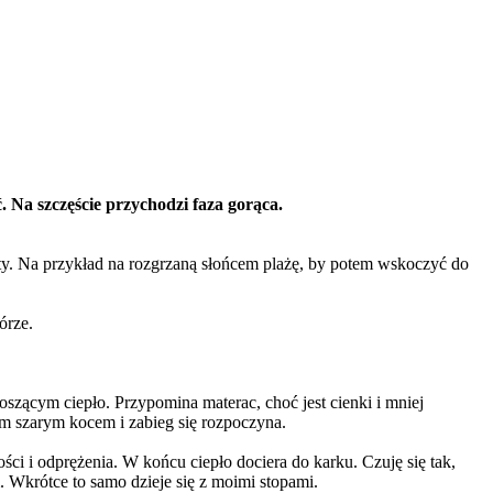
ć. Na szczęście przychodzi faza gorąca.
aty. Na przykład na rozgrzaną słońcem plażę, by potem wskoczyć do
kórze.
ącym ciepło. Przypomina materac, choć jest cienki i mniej
ym szarym kocem i zabieg się rozpoczyna.
ci i odprężenia. W końcu ciepło dociera do karku. Czuję się tak,
 Wkrótce to samo dzieje się z moimi stopami.