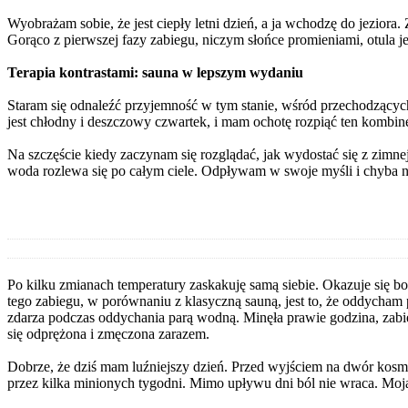
Wyobrażam sobie, że jest ciepły letni dzień, a ja wchodzę do jeziora.
Gorąco z pierwszej fazy zabiegu, niczym słońce promieniami, otula 
Terapia kontrastami: sauna w lepszym wydaniu
Staram się odnaleźć przyjemność w tym stanie, wśród przechodzących
jest chłodny i deszczowy czwartek, i mam ochotę rozpiąć ten kombine
Na szczęście kiedy zaczynam się rozglądać, jak wydostać się z zimne
woda rozlewa się po całym ciele. Odpływam w swoje myśli i chyba 
Po kilku zmianach temperatury zaskakuję samą siebie. Okazuje się b
tego zabiegu, w porównaniu z klasyczną sauną, jest to, że oddycham p
zdarza podczas oddychania parą wodną. Minęła prawie godzina, zabie
się odprężona i zmęczona zarazem.
Dobrze, że dziś mam luźniejszy dzień. Przed wyjściem na dwór kos
przez kilka minionych tygodni. Mimo upływu dni ból nie wraca. Moj