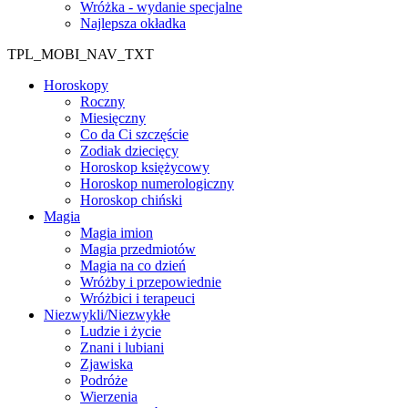
Wróżka - wydanie specjalne
Najlepsza okładka
TPL_MOBI_NAV_TXT
Horoskopy
Roczny
Miesięczny
Co da Ci szczęście
Zodiak dziecięcy
Horoskop księżycowy
Horoskop numerologiczny
Horoskop chiński
Magia
Magia imion
Magia przedmiotów
Magia na co dzień
Wróżby i przepowiednie
Wróżbici i terapeuci
Niezwykli/Niezwykłe
Ludzie i życie
Znani i lubiani
Zjawiska
Podróże
Wierzenia