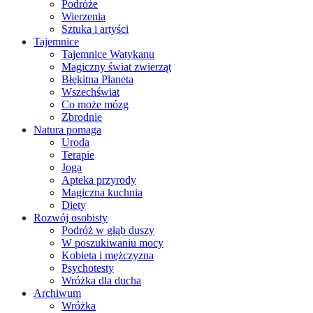
Podróże
Wierzenia
Sztuka i artyści
Tajemnice
Tajemnice Watykanu
Magiczny świat zwierząt
Błękitna Planeta
Wszechświat
Co może mózg
Zbrodnie
Natura pomaga
Uroda
Terapie
Joga
Apteka przyrody
Magiczna kuchnia
Diety
Rozwój osobisty
Podróż w głąb duszy
W poszukiwaniu mocy
Kobieta i mężczyzna
Psychotesty
Wróżka dla ducha
Archiwum
Wróżka