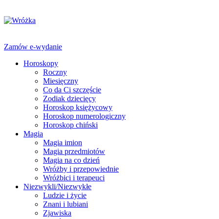
Zamów e-wydanie
Horoskopy
Roczny
Miesięczny
Co da Ci szczęście
Zodiak dziecięcy
Horoskop księżycowy
Horoskop numerologiczny
Horoskop chiński
Magia
Magia imion
Magia przedmiotów
Magia na co dzień
Wróżby i przepowiednie
Wróżbici i terapeuci
Niezwykli/Niezwykłe
Ludzie i życie
Znani i lubiani
Zjawiska