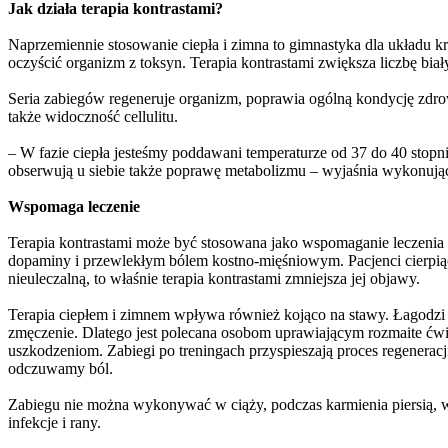
Jak działa terapia kontrastami?
Naprzemiennie stosowanie ciepła i zimna to gimnastyka dla układu k
oczyścić organizm z toksyn. Terapia kontrastami zwiększa liczbę bi
Seria zabiegów regeneruje organizm, poprawia ogólną kondycję zdro
także widoczność cellulitu.
– W fazie ciepła jesteśmy poddawani temperaturze od 37 do 40 stopni 
obserwują u siebie także poprawę metabolizmu – wyjaśnia wykonują
Wspomaga leczenie
Terapia kontrastami może być stosowana jako wspomaganie leczenia i 
dopaminy i przewlekłym bólem kostno-mięśniowym. Pacjenci cierpiący 
nieuleczalną, to właśnie terapia kontrastami zmniejsza jej objawy.
Terapia ciepłem i zimnem wpływa również kojąco na stawy. Łagodzi b
zmęczenie. Dlatego jest polecana osobom uprawiającym rozmaite ćw
uszkodzeniom. Zabiegi po treningach przyspieszają proces regenerac
odczuwamy ból.
Zabiegu nie można wykonywać w ciąży, podczas karmienia piersią, w
infekcje i rany.