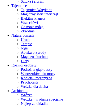
Sztuka i artyści
Tajemnice
Tajemnice Watykanu
Magiczny świat zwierząt
Błękitna Planeta
Wszechświat
Co może mózg
Zbrodnie
Natura pomaga
Uroda
Terapie
Joga
Apteka przyrody
Magiczna kuchnia
Diety
Rozwój osobisty
Podróż w głąb duszy
W poszukiwaniu mocy
Kobieta i mężczyzna
Psychotesty
Wróżka dla ducha
Archiwum
Wróżka
Wróżka - wydanie specjalne
Najlepsza okładka