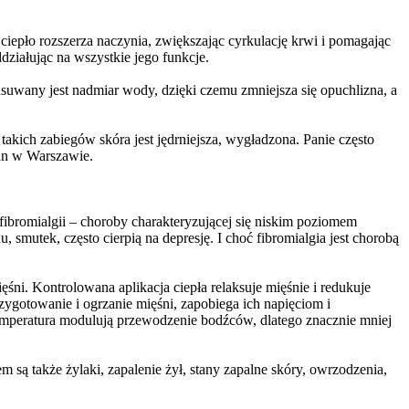
iepło rozszerza naczynia, zwiększając cyrkulację krwi i pomagając
ziałując na wszystkie jego funkcje.
uwany jest nadmiar wody, dzięki czemu zmniejsza się opuchlizna, a
 takich zabiegów skóra jest jędrniejsza, wygładzona. Panie często
tan w Warszawie.
fibromialgii – choroby charakteryzującej się niskim poziomem
mutek, często cierpią na depresję. I choć fibromialgia jest chorobą
ni. Kontrolowana aplikacja ciepła relaksuje mięśnie i redukuje
gotowanie i ogrzanie mięśni, zapobiega ich napięciom i
temperatura modulują przewodzenie bodźców, dlatego znacznie mniej
ą także żylaki, zapalenie żył, stany zapalne skóry, owrzodzenia,