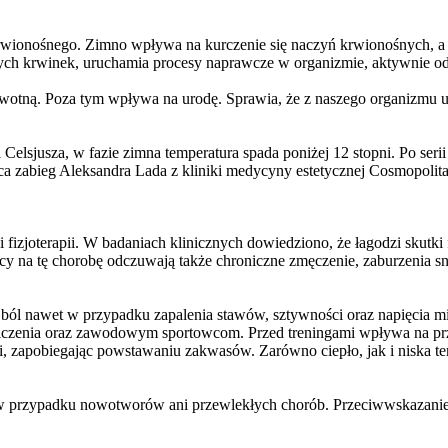
rwionośnego. Zimno wpływa na kurczenie się naczyń krwionośnych, a c
ałych krwinek, uruchamia procesy naprawcze w organizmie, aktywnie odd
wotną. Poza tym wpływa na urodę. Sprawia, że z naszego organizmu us
Celsjusza, w fazie zimna temperatura spada poniżej 12 stopni. Po serii
ca zabieg Aleksandra Lada z kliniki medycyny estetycznej Cosmopoli
fizjoterapii. W badaniach klinicznych dowiedziono, że łagodzi skutki 
na tę chorobę odczuwają także chroniczne zmęczenie, zaburzenia snu, s
ól nawet w przypadku zapalenia stawów, sztywności oraz napięcia mięś
iczenia oraz zawodowym sportowcom. Przed treningami wpływa na przy
ji, zapobiegając powstawaniu zakwasów. Zarówno ciepło, jak i niska 
 przypadku nowotworów ani przewlekłych chorób. Przeciwwskazaniem s