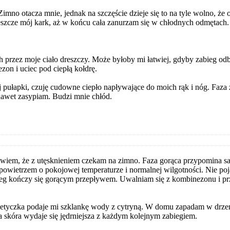
 Zimno otacza mnie, jednak na szczęście dzieje się to na tyle wolno, że
jeszcze mój kark, aż w końcu cała zanurzam się w chłodnych odmętach
 przez moje ciało dreszczy. Może byłoby mi łatwiej, gdyby zabieg od
zon i uciec pod ciepłą kołdrę.
j pułapki, czuję cudowne ciepło napływające do moich rąk i nóg. Faza 
nawet zasypiam. Budzi mnie chłód.
owiem, że z utęsknieniem czekam na zimno. Faza gorąca przypomina sa
owietrzem o pokojowej temperaturze i normalnej wilgotności. Nie pojaw
g kończy się gorącym przepływem. Uwalniam się z kombinezonu i przech
metyczka podaje mi szklankę wody z cytryną. W domu zapadam w drze
a skóra wydaje się jędrniejsza z każdym kolejnym zabiegiem.