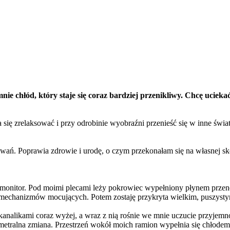
ie chłód, który staje się coraz bardziej przenikliwy. Chcę ucieka
 się zrelaksować i przy odrobinie wyobraźni przenieść się w inne świ
owań. Poprawia zdrowie i urodę, o czym przekonałam się na własnej s
onitor. Pod moimi plecami leży pokrowiec wypełniony płynem przenosz
i mechanizmów mocujących. Potem zostaję przykryta wielkim, puszyst
analikami coraz wyżej, a wraz z nią rośnie we mnie uczucie przyjemnoś
etralna zmiana. Przestrzeń wokół moich ramion wypełnia się chłodem.