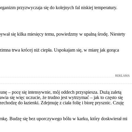
 organizm przyzwyczaja się do kolejnych fal niskiej temperatury.
.
bywał się kilka miesięcy temu, powiedzmy w upalną środę. Niestety
zimna trwa krócej niż ciepła. Uspokajam się, w miarę jak gorąca
REKLAMA
unę – pocę się intensywnie, mój oddech przyspiesza. Dużą zaletą
ia się więc uczucie, że trudno jest wytrzymać – jak to często się
odzę do łazienki. Zdejmuję z ciała folię i biorę prysznic. Czuję
mkę. Budzę się bez uporczywego bólu w karku, który doskwierał mi