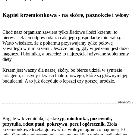
Kąpiel krzemionkowa - na skórę, paznokcie i włosy
Choć nasz organizm zawiera tylko śladowe ilości krzemu, to
pierwiastek ten odpowiada za całą jego gospodarkę mineralną.
Warto wiedzieć, że z pokarmu przyswajamy tylko połowę
zawartego w nim krzemu. Jeszcze mniej, gdy w jedzeniu jest dużo
magnezu i błonnika, a przecież to najczęściej używane suplementy
diety.
Krzem jest ważny dla naszej skóry, bo bierze udział w syntezie
kolagenu, elastyny i kwasu hialuronowego, które są głównymi jej
budulcami. A to już decyduje o lepszej czy gorszej urodzie.
REKLAMA
Bogate w krzemionkę są
skrzyp, miodunka, poziewnik,
przytulia, rdest ptasi, pokrzywa, perz i ogórecznik.
Zioła
krzemionkowe trzeba gotować na wolnym ogniu co najmniej 10
min. Garnek z odwarem odstawiamy na kilka godzin, najlepiej na