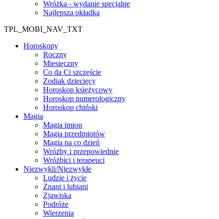
Wróżka - wydanie specjalne
Najlepsza okładka
TPL_MOBI_NAV_TXT
Horoskopy
Roczny
Miesięczny
Co da Ci szczęście
Zodiak dziecięcy
Horoskop księżycowy
Horoskop numerologiczny
Horoskop chiński
Magia
Magia imion
Magia przedmiotów
Magia na co dzień
Wróżby i przepowiednie
Wróżbici i terapeuci
Niezwykli/Niezwykłe
Ludzie i życie
Znani i lubiani
Zjawiska
Podróże
Wierzenia