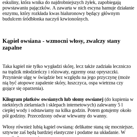
eskuliny, która wnika do najdrobniejszych żyłek, zapobiegają
powstawaniu pajączków. A zawarta w nich escyna hamuje działanie
enzymu, który rozkłada kwas hialuronowy będący głównym
budulcem śródbłonka naczyń krwionośnych.
Kąpiel owsiana - wzmocni włosy, zwalczy stany
zapalne
Taka kąpiel nie tylko wygładzi skórę, lecz także zadziała leczniczo
na trądzik młodzieńczy i różowaty, egzemy oraz opryszczki.
Przyniesie ulgę w świądzie bez względu na jego przyczynę (może
nią być atopowe zapalenie skóry, łuszczyca, ospa wietrzna czy
gojące się oparzenia).
Kilogram płatków owsianych lub słomy owsianej
(do kupienia w
niektórych zielarniach i sklepach internetowych) zalewamy 5 l
ciepłej wody i odstawiamy na kilka godzin. Potem gotujemy około
pół godziny. Przecedzony odwar wlewamy do wanny.
Włosy również lubią kąpiel owsianą: delikatne staną się mocniejsze,
sztywne zaś będą bardziej elastyczne i podatne na układanie. W