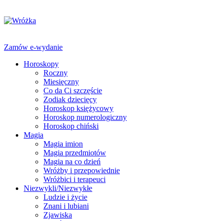
Zamów e-wydanie
Horoskopy
Roczny
Miesięczny
Co da Ci szczęście
Zodiak dziecięcy
Horoskop księżycowy
Horoskop numerologiczny
Horoskop chiński
Magia
Magia imion
Magia przedmiotów
Magia na co dzień
Wróżby i przepowiednie
Wróżbici i terapeuci
Niezwykli/Niezwykłe
Ludzie i życie
Znani i lubiani
Zjawiska