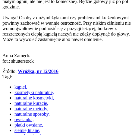
małym ogniu, ale nie jest to konieczne). Będzie gotowy już po pół
godzinie.
Uwaga! Osoby z dużymi żylakami czy problemami krążeniowymi
powinny zachować w wannie ostrożność. Przy niskim ciśnieniu nie
wolno gwałtownie podnosić się z pozycji leżącej, bo krew z
rozszerzonych ciepłą kąpielą naczyń nie zdąży dopłynąć do głowy.
Może to wywołać zasłabnięcie albo nawet omdlenie.
Anna Zamęcka
fot.: shutterstock
Źródło:
Wróżka, nr 12/2016
Tagi:
kąpiel,
kosmetyki naturalne,
naturalne kosmetyki,
naturalne kuracje,
naturalne metody,
naturalne sposoby,
owsianka,
płatki owsiane,
siemię lniane,