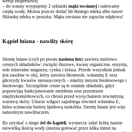
wersji ekspresowej
– do wanny wsypujemy 2 szklanki
mąki owsianej
i nalewamy
ciepłą wodę. Można jeszcze dodać litr tłustego mleka albo nawet
filiżankę mleka w proszku. Mąka owsiana nie zapycha odpływu!
Kąpiel lniana - nawilży skórę
Siemię lniane (czyli po prostu
nasiona lnu
) zawiera mnóstwo
cennych składników: związki śluzowe, kwasy organiczne, enzymy,
sole mineralne magnezu, cynku i żelaza. Przede wszystkim jednak
jest zasobne w olej, który zawiera fitosterole, witaminę E oraz
glicerydy kwasów nienasyconych – między innymi linolenowego i
linolowego. Szczególnie cenne są te ostatnie składniki, gdyż
poprawiają funkcjonowanie membran oraz przestrzeni
międzykomórkowych, co chroni przed wysychaniem zewnętrzną
warstwę skóry. Utracie wilgoci zapobiega również witamina E,
która wzmacnia barierę lipidową naskórka. Siemię lniane jest więc
naturalnym nawilżaczem.
By uzyskać z niego
żel do kąpieli
, wystarczy zalać łyżkę nasion
niewielką ilością wody (można gotować przez kilka minut na