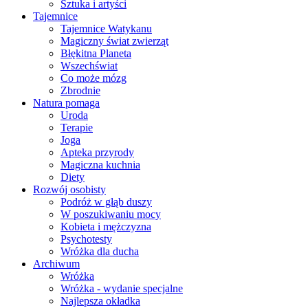
Sztuka i artyści
Tajemnice
Tajemnice Watykanu
Magiczny świat zwierząt
Błękitna Planeta
Wszechświat
Co może mózg
Zbrodnie
Natura pomaga
Uroda
Terapie
Joga
Apteka przyrody
Magiczna kuchnia
Diety
Rozwój osobisty
Podróż w głąb duszy
W poszukiwaniu mocy
Kobieta i mężczyzna
Psychotesty
Wróżka dla ducha
Archiwum
Wróżka
Wróżka - wydanie specjalne
Najlepsza okładka