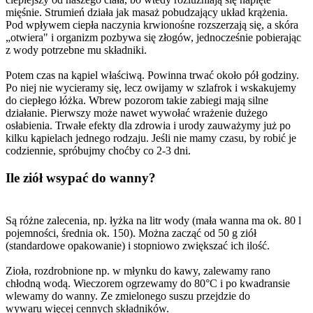
mięśnie. Strumień działa jak masaż pobudzający układ krążenia.
Pod wpływem ciepła naczynia krwionośne rozszerzają się, a skóra
„otwiera" i organizm pozbywa się złogów, jednocześnie pobierając
z wody potrzebne mu składniki.
Potem czas na kąpiel właściwą. Powinna trwać około pół godziny.
Po niej nie wycieramy się, lecz owijamy w szlafrok i wskakujemy
do ciepłego łóżka. Wbrew pozorom takie zabiegi mają silne
działanie. Pierwszy może nawet wywołać wrażenie dużego
osłabienia. Trwałe efekty dla zdrowia i urody zauważymy już po
kilku kąpielach jednego rodzaju. Jeśli nie mamy czasu, by robić je
codziennie, spróbujmy choćby co 2-3 dni.
Ile ziół wsypać do wanny?
Są różne zalecenia, np. łyżka na litr wody (mała wanna ma ok. 80 l
pojemności, średnia ok. 150). Można zacząć od 50 g ziół
(standardowe opakowanie) i stopniowo zwiększać ich ilość.
Zioła, rozdrobnione np. w młynku do kawy, zalewamy rano
chłodną wodą. Wieczorem ogrzewamy do 80°C i po kwadransie
wlewamy do wanny. Ze zmielonego suszu przejdzie do
wywaru więcej cennych składników.