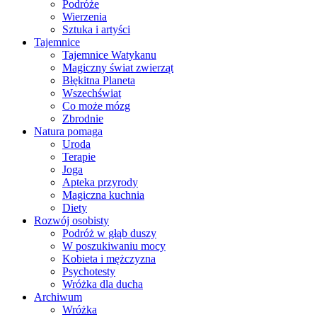
Podróże
Wierzenia
Sztuka i artyści
Tajemnice
Tajemnice Watykanu
Magiczny świat zwierząt
Błękitna Planeta
Wszechświat
Co może mózg
Zbrodnie
Natura pomaga
Uroda
Terapie
Joga
Apteka przyrody
Magiczna kuchnia
Diety
Rozwój osobisty
Podróż w głąb duszy
W poszukiwaniu mocy
Kobieta i mężczyzna
Psychotesty
Wróżka dla ducha
Archiwum
Wróżka