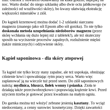
noc. Warto dodać do niego szklankę albo dwie octu jabłkowego (w
zależności od wrażliwości skóry), bo kwasy ułatwiają ekstrakcję
większości minerałów z ziół.
Do kąpieli krzemowej można dodać 1-2 szklanki siarczanu
magnezu (znanego jako sól Epsom albo sól gorzka). To nie tylko
doskonała metoda uzupełniania niedoborów magnezu
(przez
skórę wchłania się dużo lepiej niż z tabletek!), ale też skuteczny
sposób na wyciszenie procesów zapalnych, rozluźnienie mięśni
(także mimicznych) i odżywienie skóry.
Kąpiel saponinowa
- dla skóry atopowej
Ta kąpiel nie tylko leczy stany zapalne, ale też uspokaja, obniżając
ciśnienie krwi i spowalniając rytm pracy serca. Warto więc
zaplanować ją na wieczór tuż przed snem. Do ziół saponinowych
należą:
mydlnica, bluszcz, fiołek wonny i psianka
. Zioła te
działają także przeciwobrzękowo i poprawiają krążenie krwi. Przed
użyciem trzeba je gotować przez kwadrans na małym ogniu.
Do garnka można też włożyć zebrane jesienią
kasztany
. To wciąż
niedoceniany, a cenny surowiec kosmetyczny. Dzięki zawartości