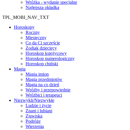
Wróżka - wydanie specjalne
Najlepsza okładka
TPL_MOBI_NAV_TXT
Horoskopy
Roczny
Miesięczny
Co da Ci szczęście
Zodiak dziecięcy
Horoskop księżycowy
Horoskop numerologiczny
Horoskop chiński
Magia
Magia imion
Magia przedmiotów
Magia na co dzień
Wróżby i przepowiednie
Wróżbici i terapeuci
Niezwykli/Niezwykłe
Ludzie i życie
Znani i lubiani
Zjawiska
Podróże
Wierzenia