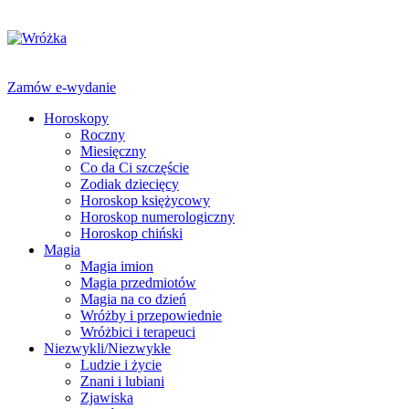
Zamów e-wydanie
Horoskopy
Roczny
Miesięczny
Co da Ci szczęście
Zodiak dziecięcy
Horoskop księżycowy
Horoskop numerologiczny
Horoskop chiński
Magia
Magia imion
Magia przedmiotów
Magia na co dzień
Wróżby i przepowiednie
Wróżbici i terapeuci
Niezwykli/Niezwykłe
Ludzie i życie
Znani i lubiani
Zjawiska