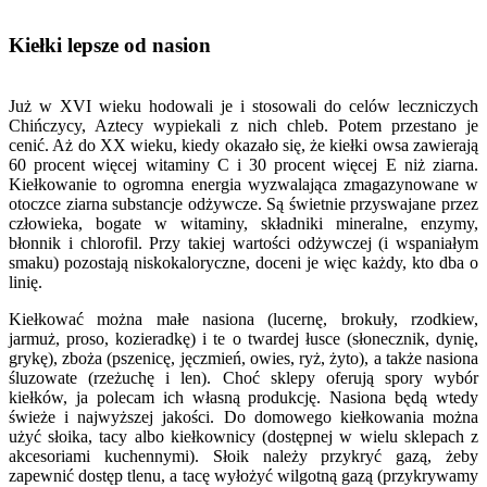
Kiełki lepsze od nasion
Już w XVI wieku hodowali je i stosowali do celów leczniczych
Chińczycy, Aztecy wypiekali z nich chleb. Potem przestano je
cenić. Aż do XX wieku, kiedy okazało się, że kiełki owsa zawierają
60 procent więcej witaminy C i 30 procent więcej E niż ziarna.
Kiełkowanie to ogromna energia wyzwalająca zmagazynowane w
otoczce ziarna substancje odżywcze. Są świetnie przyswajane przez
człowieka, bogate w witaminy, składniki mineralne, enzymy,
błonnik i chlorofil. Przy takiej wartości odżywczej (i wspaniałym
smaku) pozostają niskokaloryczne, doceni je więc każdy, kto dba o
linię.
Kiełkować można małe nasiona (lucernę, brokuły, rzodkiew,
jarmuż, proso, kozieradkę) i te o twardej łusce (słonecznik, dynię,
grykę), zboża (pszenicę, jęczmień, owies, ryż, żyto), a także nasiona
śluzowate (rzeżuchę i len). Choć sklepy oferują spory wybór
kiełków, ja polecam ich własną produkcję. Nasiona będą wtedy
świeże i najwyższej jakości. Do domowego kiełkowania można
użyć słoika, tacy albo kiełkownicy (dostępnej w wielu sklepach z
akcesoriami kuchennymi). Słoik należy przykryć gazą, żeby
zapewnić dostęp tlenu, a tacę wyłożyć wilgotną gazą (przykrywamy