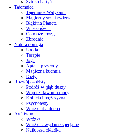
Sztuka i artyści
Tajemnice
Tajemnice Watykanu
Magiczny świat zwierząt
Błękitna Planeta
Wszechświat
Co może mózg
Zbrodnie
Natura pomaga
Uroda
Terapie
Joga
Apteka przyrody
Magiczna kuchnia
Diety
Rozwój osobisty
Podróż w głąb duszy
W poszukiwaniu mocy
Kobieta i mężczyzna
Psychotesty
Wróżka dla ducha
Archiwum
Wróżka
Wróżka - wydanie specjalne
Najlepsza okładka