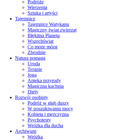
Podróże
Wierzenia
Sztuka i artyści
Tajemnice
Tajemnice Watykanu
Magiczny świat zwierząt
Błękitna Planeta
Wszechświat
Co może mózg
Zbrodnie
Natura pomaga
Uroda
Terapie
Joga
Apteka przyrody
Magiczna kuchnia
Diety
Rozwój osobisty
Podróż w głąb duszy
W poszukiwaniu mocy
Kobieta i mężczyzna
Psychotesty
Wróżka dla ducha
Archiwum
Wróżka