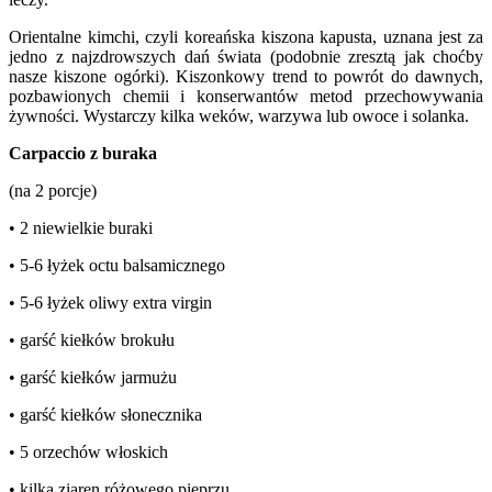
Orientalne kimchi, czyli koreańska kiszona kapusta, uznana jest za
jedno z najzdrowszych dań świata (podobnie zresztą jak choćby
nasze kiszone ogórki). Kiszonkowy trend to powrót do dawnych,
pozbawionych chemii i konserwantów metod przechowywania
żywności. Wystarczy kilka weków, warzywa lub owoce i solanka.
Carpaccio z buraka
(na 2 porcje)
• 2 niewielkie buraki
• 5-6 łyżek octu balsamicznego
• 5-6 łyżek oliwy extra virgin
• garść kiełków brokułu
• garść kiełków jarmużu
• garść kiełków słonecznika
• 5 orzechów włoskich
• kilka ziaren różowego pieprzu