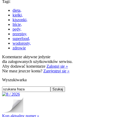
Tagi:
dieta,
kiełki,
kiszonki,
liście,
pędy,
przepisy,
superfood,
wodorosty,
zdrowie
Komentarze aktywne jedynie
dla zalogowanych użytkowników serwisu.
Aby dodawać komentarze
Zaloguj się »
Nie masz jeszcze konta?
Zarejestruj się »
Wyszukiwarka
Kup aktualny numer »