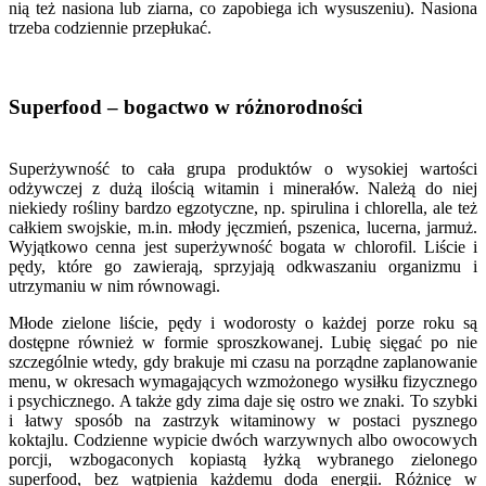
nią też nasiona lub ziarna, co zapobiega ich wysuszeniu). Nasiona
trzeba codziennie przepłukać.
Superfood – bogactwo w różnorodności
Superżywność to cała grupa produktów o wysokiej wartości
odżywczej z dużą ilością witamin i minerałów. Należą do niej
niekiedy rośliny bardzo egzotyczne, np. spirulina i chlorella, ale też
całkiem swojskie, m.in. młody jęczmień, pszenica, lucerna, jarmuż.
Wyjątkowo cenna jest superżywność bogata w chlorofil. Liście i
pędy, które go zawierają, sprzyjają odkwaszaniu organizmu i
utrzymaniu w nim równowagi.
Młode zielone liście, pędy i wodorosty o każdej porze roku są
dostępne również w formie sproszkowanej. Lubię sięgać po nie
szczególnie wtedy, gdy brakuje mi czasu na porządne zaplanowanie
menu, w okresach wymagających wzmożonego wysiłku fizycznego
i psychicznego. A także gdy zima daje się ostro we znaki. To szybki
i łatwy sposób na zastrzyk witaminowy w postaci pysznego
koktajlu. Codzienne wypicie dwóch warzywnych albo owocowych
porcji, wzbogaconych kopiastą łyżką wybranego zielonego
superfood, bez wątpienia każdemu doda energii. Różnicę w