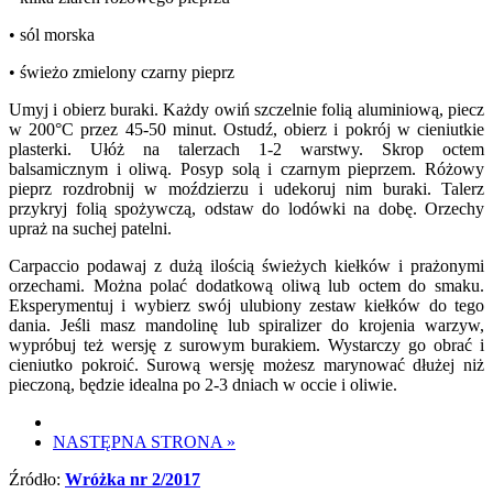
• sól morska
• świeżo zmielony czarny pieprz
Umyj i obierz buraki. Każdy owiń szczelnie folią aluminiową, piecz
w 200°C przez 45-50 minut. Ostudź, obierz i pokrój w cieniutkie
plasterki. Ułóż na talerzach 1-2 warstwy. Skrop octem
balsamicznym i oliwą. Posyp solą i czarnym pieprzem. Różowy
pieprz rozdrobnij w moździerzu i udekoruj nim buraki. Talerz
przykryj folią spożywczą, odstaw do lodówki na dobę. Orzechy
upraż na suchej patelni.
Carpaccio podawaj z dużą ilością świeżych kiełków i prażonymi
orzechami. Można polać dodatkową oliwą lub octem do smaku.
Eksperymentuj i wybierz swój ulubiony zestaw kiełków do tego
dania. Jeśli masz mandolinę lub spiralizer do krojenia warzyw,
wypróbuj też wersję z surowym burakiem. Wystarczy go obrać i
cieniutko pokroić. Surową wersję możesz marynować dłużej niż
pieczoną, będzie idealna po 2-3 dniach w occie i oliwie.
NASTĘPNA STRONA
»
Źródło:
Wróżka nr 2/2017