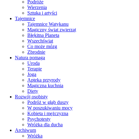
Podróże
Wierzenia
Sztuka i artyści
Tajemnice
Tajemnice Watykanu
Magiczny świat zwierząt
Błękitna Planeta
Wszechświat
Co może mózg
Zbrodnie
Natura pomaga
Uroda
Terapie
Joga
Apteka przyrody
Magiczna kuchnia
Diety
Rozwój osobisty
Podróż w głąb duszy
W poszukiwaniu mocy
Kobieta i mężczyzna
Psychotesty
Wróżka dla ducha
Archiwum
Wróżka