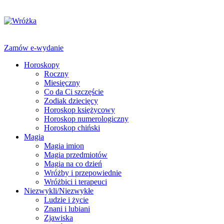
Zamów e-wydanie
Horoskopy
Roczny
Miesięczny
Co da Ci szczęście
Zodiak dziecięcy
Horoskop księżycowy
Horoskop numerologiczny
Horoskop chiński
Magia
Magia imion
Magia przedmiotów
Magia na co dzień
Wróżby i przepowiednie
Wróżbici i terapeuci
Niezwykli/Niezwykłe
Ludzie i życie
Znani i lubiani
Zjawiska