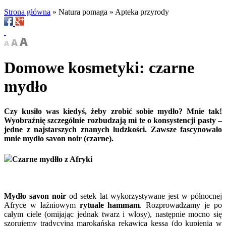
Strona główna
»
Natura pomaga
»
Apteka przyrody
Domowe kosmetyki: czarne
mydło
Czy kusiło was kiedyś, żeby zrobić sobie mydło? Mnie tak!
Wyobraźnię szczególnie rozbudzają mi te o konsystencji pasty –
jedne z najstarszych znanych ludzkości. Zawsze fascynowało
mnie mydło savon noir (czarne).
Czarne mydłło z Afryki
Mydło savon noir
od setek lat wykorzystywane jest w północnej
Afryce w łaźniowym
rytuale hammam
. Rozprowadzamy je po
całym ciele (omijając jednak twarz i włosy), następnie mocno się
szorujemy tradycyjną marokańską rękawicą kessa (do kupienia w