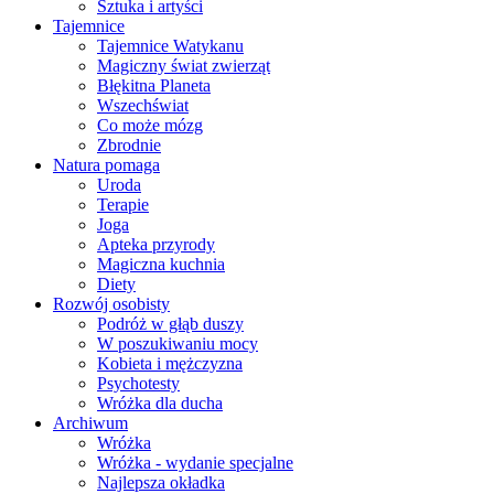
Sztuka i artyści
Tajemnice
Tajemnice Watykanu
Magiczny świat zwierząt
Błękitna Planeta
Wszechświat
Co może mózg
Zbrodnie
Natura pomaga
Uroda
Terapie
Joga
Apteka przyrody
Magiczna kuchnia
Diety
Rozwój osobisty
Podróż w głąb duszy
W poszukiwaniu mocy
Kobieta i mężczyzna
Psychotesty
Wróżka dla ducha
Archiwum
Wróżka
Wróżka - wydanie specjalne
Najlepsza okładka