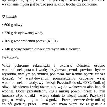
wykonanie mydła jest bardzo proste, choć trochę czasochłonne.
Składniki:
• 600 g oliwy
• 230 g destylowanej wody
• 105 g wodorotlenku potasu (KOH)
• 140 g odsączonych oliwek czarnych lub zielonych
Wykonanie:
Włóż ochronne rękawiczki i okulary. Odmierz osobno
wodorotlenek potasu i wodę destylowaną (woda powinna być w
wysokim, trwałym pojemniku, ponieważ mieszanina będzie żrąca i
gorąca). W wentylowanym pomieszczeniu ostrożnie wsyp
wodorotlenek do wody, wymieszaj. Przestudź do ok. 40°C. Zmiksuj
oliwki blenderem i wlej razem z oliwą do wolnowaru albo kąpieli
wodnej. Dodaj przestudzony ług i miksuj powoli przez 10 min
(możesz użyć łopatki – wtedy zajmie to więcej czasu). Przykryj i
gotuj na wolnym ogniu ok. 4 godzin. Przez pierwsze dwie miksuj
co pół godziny przez 5 min. Jeśli masa okaże się za gęsta dla