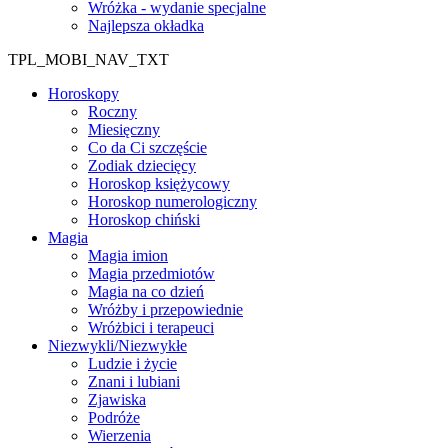
Wróżka - wydanie specjalne
Najlepsza okładka
TPL_MOBI_NAV_TXT
Horoskopy
Roczny
Miesięczny
Co da Ci szczęście
Zodiak dziecięcy
Horoskop księżycowy
Horoskop numerologiczny
Horoskop chiński
Magia
Magia imion
Magia przedmiotów
Magia na co dzień
Wróżby i przepowiednie
Wróżbici i terapeuci
Niezwykli/Niezwykłe
Ludzie i życie
Znani i lubiani
Zjawiska
Podróże
Wierzenia