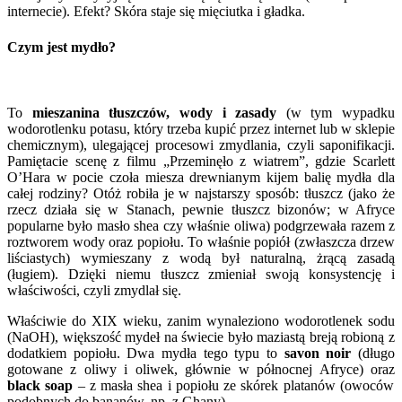
internecie). Efekt? Skóra staje się mięciutka i gładka.
Czym jest mydło?
To
mieszanina tłuszczów, wody i zasady
(w tym wypadku
wodorotlenku potasu, który trzeba kupić przez internet lub w sklepie
chemicznym), ulegającej procesowi zmydlania, czyli saponifikacji.
Pamiętacie scenę z filmu „Przeminęło z wiatrem”, gdzie Scarlett
O’Hara w pocie czoła miesza drewnianym kijem balię mydła dla
całej rodziny? Otóż robiła je w najstarszy sposób: tłuszcz (jako że
rzecz działa się w Stanach, pewnie tłuszcz bizonów; w Afryce
popularne było masło shea czy właśnie oliwa) podgrzewała razem z
roztworem wody oraz popiołu. To właśnie popiół (zwłaszcza drzew
liściastych) wymieszany z wodą był naturalną, żrącą zasadą
(ługiem). Dzięki niemu tłuszcz zmieniał swoją konsystencję i
właściwości, czyli zmydlał się.
Właściwie do XIX wieku, zanim wynaleziono wodorotlenek sodu
(NaOH), większość mydeł na świecie było maziastą breją robioną z
dodatkiem popiołu. Dwa mydła tego typu to
savon noir
(długo
gotowane z oliwy i oliwek, głównie w północnej Afryce) oraz
black soap
– z masła shea i popiołu ze skórek platanów (owoców
podobnych do bananów, np. z Ghany).