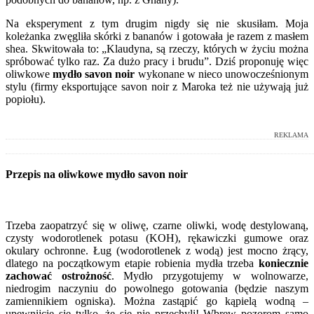
Na eksperyment z tym drugim nigdy się nie skusiłam. Moja
koleżanka zwęgliła skórki z bananów i gotowała je razem z masłem
shea. Skwitowała to: „Klaudyna, są rzeczy, których w życiu można
spróbować tylko raz. Za dużo pracy i brudu”. Dziś proponuję więc
oliwkowe
mydło savon noir
wykonane w nieco unowocześnionym
stylu (firmy eksportujące savon noir z Maroka też nie używają już
popiołu).
REKLAMA
Przepis na oliwkowe mydło savon noir
Trzeba zaopatrzyć się w oliwę, czarne oliwki, wodę destylowaną,
czysty wodorotlenek potasu (KOH), rękawiczki gumowe oraz
okulary ochronne. Ług (wodorotlenek z wodą) jest mocno żrący,
dlatego na początkowym etapie robienia mydła trzeba
koniecznie
zachować ostrożność
. Mydło przygotujemy w wolnowarze,
niedrogim naczyniu do powolnego gotowania (będzie naszym
zamiennikiem ogniska). Można zastąpić go kąpielą wodną –
upewnijcie się tylko, że się nie przechyli! Wbrew pozorom samo