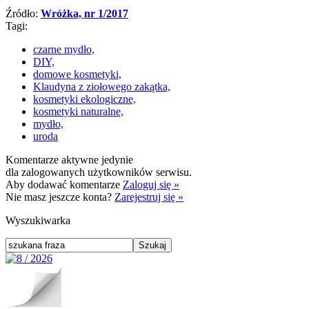
Źródło:
Wróżka, nr 1/2017
Tagi:
czarne mydło,
DIY,
domowe kosmetyki,
Klaudyna z ziołowego zakątka,
kosmetyki ekologiczne,
kosmetyki naturalne,
mydło,
uroda
Komentarze aktywne jedynie
dla zalogowanych użytkowników serwisu.
Aby dodawać komentarze
Zaloguj się »
Nie masz jeszcze konta?
Zarejestruj się »
Wyszukiwarka