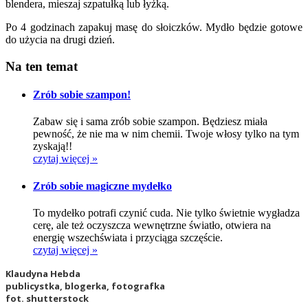
blendera, mieszaj szpatułką lub łyżką.
Po 4 godzinach zapakuj masę do słoiczków. Mydło będzie gotowe
do użycia na drugi dzień.
Na ten temat
Zrób sobie szampon!
Zabaw się i sama zrób sobie szampon. Będziesz miała
pewność, że nie ma w nim chemii. Twoje włosy tylko na tym
zyskają!!
czytaj więcej »
Zrób sobie magiczne mydełko
To mydełko potrafi czynić cuda. Nie tylko świetnie wygładza
cerę, ale też oczyszcza wewnętrzne światło, otwiera na
energię wszechświata i przyciąga szczęście.
czytaj więcej »
Klaudyna Hebda
publicystka, blogerka, fotografka
fot. shutterstock