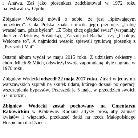
i Anawa. Zaś jako piosenkarz zadebiutował w 1972 roku
na festiwalu w Opolu.
Zbigniew Wodecki mówił o sobie, że jest „śpiewającym
muzykiem”. Cała Polska znała i nuciła jego przeboje: „Lubię
wracać tam, gdzie byłem”, „Z Tobą chcę oglądać świat” (wspaniały
duet ze Zdzisławą Sośnicką), „Zacznij od Bacha”, czy „Chałupy
Welcome to”. A najmłodsi wesoło śpiewali tytułową piosenkę z
„Pszczółki Mai”.
Ostatni album wydał w maju 2015 roku. Z udziałem orkiestry i
chóru Mitch & Mitch, odświeżył swoją zapomnianą płytę nagraną w
1976 roku.
Zbigniew Wodecki
odszedł 22 maja 2017 roku
. Zmarł w jednym z
warszawskich szpitali na skutek udaru, którego doznał po operacji
wszczepienia bypassów. Przeszedł ją 5 maja, w przeddzień swoich
67. urodzin.
Zbigniew Wodecki
został pochowany na Cmentarzu
Rakowickim
w Krakowie. Rodzina artysty prosi, aby zamiast
kwiatów i wiązanek, przekazać datki na rzecz Małopolskiego
Hospicjum dla Dzieci.