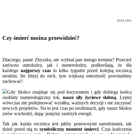
REKLAMA
Czy śmierć można przewidzieć?
Dlaczego, panie Zbyszku, nie wybrał pan innego terminu? Przecież
zarówno astrolodzy, jak i numerolodzy, podkreślają, że
dla
każdego
najgorszy czas
to kilka tygodni przed kolejną rocznicą
urodzin. Im bliżej do nich, tym większą ostrożność powinniśmy
zachować!
Gdy Słońce znajduje się pod horyzontem i gdy dobiega końca
osobisty numerologiczny rok,
nasze siły życiowe słabną
. Lepiej
wówczas nie podejmować wysiłku, ważnych decyzji i nie zaczynać
nowych projektów. Na to jest czas po urodzinach, gdy nasze Słońce
znów wschodzi, dając potężny zastrzyk energii.
Tak jak każda rocznica jest jakby ponownymi narodzinami, tak
dzień przed nią to
symboliczny moment śmierci
. Czas kończenia