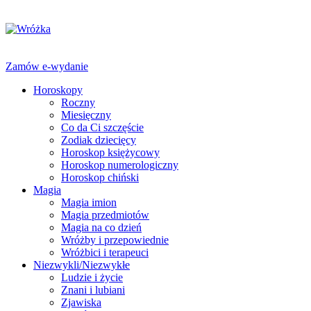
Zamów e-wydanie
Horoskopy
Roczny
Miesięczny
Co da Ci szczęście
Zodiak dziecięcy
Horoskop księżycowy
Horoskop numerologiczny
Horoskop chiński
Magia
Magia imion
Magia przedmiotów
Magia na co dzień
Wróżby i przepowiednie
Wróżbici i terapeuci
Niezwykli/Niezwykłe
Ludzie i życie
Znani i lubiani
Zjawiska