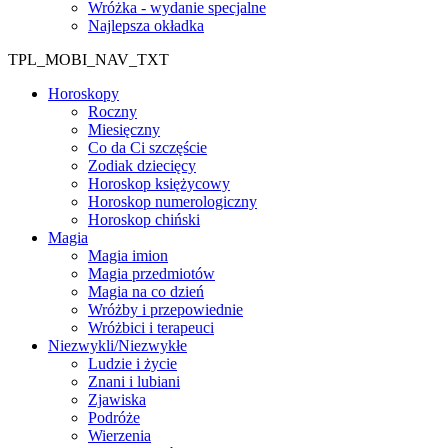
Wróżka - wydanie specjalne
Najlepsza okładka
TPL_MOBI_NAV_TXT
Horoskopy
Roczny
Miesięczny
Co da Ci szczęście
Zodiak dziecięcy
Horoskop księżycowy
Horoskop numerologiczny
Horoskop chiński
Magia
Magia imion
Magia przedmiotów
Magia na co dzień
Wróżby i przepowiednie
Wróżbici i terapeuci
Niezwykli/Niezwykłe
Ludzie i życie
Znani i lubiani
Zjawiska
Podróże
Wierzenia