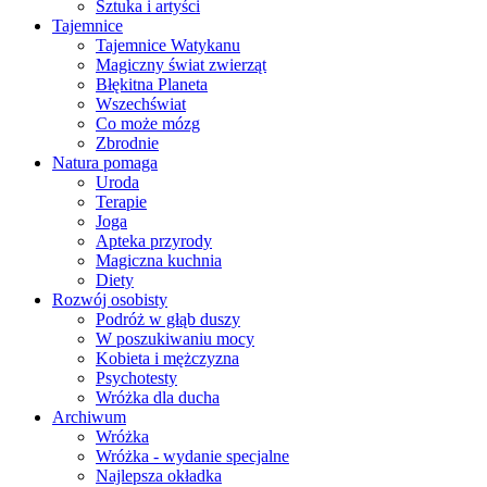
Sztuka i artyści
Tajemnice
Tajemnice Watykanu
Magiczny świat zwierząt
Błękitna Planeta
Wszechświat
Co może mózg
Zbrodnie
Natura pomaga
Uroda
Terapie
Joga
Apteka przyrody
Magiczna kuchnia
Diety
Rozwój osobisty
Podróż w głąb duszy
W poszukiwaniu mocy
Kobieta i mężczyzna
Psychotesty
Wróżka dla ducha
Archiwum
Wróżka
Wróżka - wydanie specjalne
Najlepsza okładka