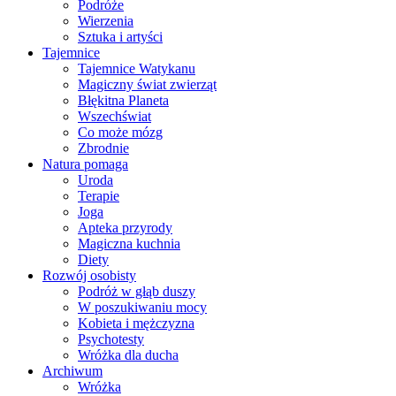
Podróże
Wierzenia
Sztuka i artyści
Tajemnice
Tajemnice Watykanu
Magiczny świat zwierząt
Błękitna Planeta
Wszechświat
Co może mózg
Zbrodnie
Natura pomaga
Uroda
Terapie
Joga
Apteka przyrody
Magiczna kuchnia
Diety
Rozwój osobisty
Podróż w głąb duszy
W poszukiwaniu mocy
Kobieta i mężczyzna
Psychotesty
Wróżka dla ducha
Archiwum
Wróżka