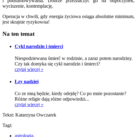
i podsumowywania. Dobrze przeznaczyć go na odpoczynek,
wyciszenie, kontemplację.
Operacja w chwili, gdy energia życiowa osiąga absolutne minimum,
jest skrajnie ryzykowna!
Na ten temat
Cykl narodzin i śmierci
Niespodziewana śmierć w rodzinie, a zaraz potem narodziny.
Czy tak domyka się cykl narodzin i śmierci?
czytaj więcej »
Łzy nadziei
Co ze mną będzie, kiedy odejdę? Co po mnie pozostanie?
Różne religie dają różne odpowiedzi...
czytaj więcej »
Tekst: Katarzyna Owczarek
Tagi:
astrologia,