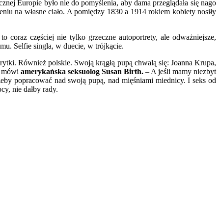
cznej Europie było nie do pomyślenia, aby dama przeglądała się nago
zeniu na własne ciało. A pomiędzy 1830 a 1914 rokiem kobiety nosiły
to coraz częściej nie tylko grzeczne autoportrety, ale odważniejsze,
. Selfie singla, w duecie, w trójkącie.
ebrytki. Również polskie. Swoją krągłą pupą chwalą się: Joanna Krupa,
– mówi
amerykańska seksuolog Susan Birth.
– A jeśli mamy niezbyt
 żeby popracować nad swoją pupą, nad mięśniami miednicy. I seks od
cy, nie dałby rady.