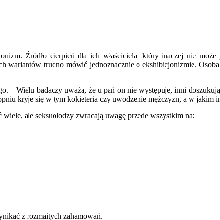
zm. Źródło cierpień dla ich właściciela, który inaczej nie może po
ch wariantów trudno mówić jednoznacznie o ekshibicjonizmie. Osoba po
 Wielu badaczy uważa, że u pań on nie występuje, inni doszukują się g
 stopniu kryje się w tym kokieteria czy uwodzenie mężczyzn, a w jaki
ć wiele, ale seksuolodzy zwracają uwagę przede wszystkim na:
 wynikać z rozmaitych zahamowań.