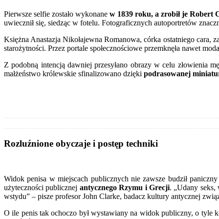
Pierwsze selfie zostało wykonane
w 1839 roku, a zrobił je
Robert C
uwiecznił się, siedząc w fotelu. Fotograficznych autoportretów zna
Księżna Anastazja Nikołajewna Romanowa, córka ostatniego cara, za po
starożytności. Przez portale społecznościowe przemknęła nawet m
Z podobną intencją dawniej przesyłano obrazy w celu złowienia męż
małżeństwo królewskie sfinalizowano dzięki
podrasowanej miniatur
Rozluźnione obyczaje i postęp techniki
Widok penisa w miejscach publicznych nie zawsze budził paniczny 
użyteczności publicznej
antycznego Rzymu i Grecji
. „Udany seks,
wstydu” – pisze profesor John Clarke, badacz kultury antycznej z
O ile penis tak ochoczo był wystawiany na widok publiczny, o tyle 