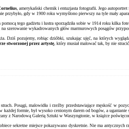
ornelius
, amerykański chemik i entuzjasta fotografii. Jego autoportre
cznie przybyło, gdy w 1900 roku wymyślono pierwszy na tyle mały apara
mocą tego gadżetu i lustra sporządziła sobie w 1914 roku kilka fotek, 
oda na szerowanie wykadrowanych głów marmurowych posągów przypomi
a. Dziś pozujemy, robiąc dzióbki, szukając ujęć, na których wygląd
ze stworzonej przez artystę
, który musiał malować tak, by nie straci
strach. Posągi, malowidła i rzeźby przedstawiające męskość w pozycj
 w każdej formie, był wysoko cenionym darem od bogów, a uganianie 
wiązany z Narodową Galerią Sztuki w Waszyngtonie, w książce poświę
kobiece sekretne miejsce pokazywano dyskretnie. Nie ma antycznych rz