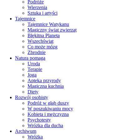
Podróże
Wierzenia
Sztuka i artyści
Tajemnice
Tajemnice Watykanu
Magiczny świat zwierząt
Błękitna Planeta
Wszechświat
Co może mózg
Zbrodnie
Natura pomaga
Uroda
Terapie
Joga
Apteka przyrody
Magiczna kuchnia
Diety
Rozwój osobisty
Podróż w głąb duszy
W poszukiwaniu mocy
Kobieta i mężczyzna
Psychotesty
Wróżka dla ducha
Archiwum
Wróżka