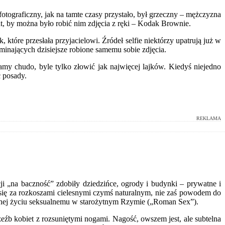
t fotograficzny, jak na tamte czasy przystało, był grzeczny – mężczyzna
t, by można było robić nim zdjęcia z ręki – Kodak Brownie.
które przesłała przyjacielowi. Źródeł selfie niektórzy upatrują już w
nających dzisiejsze robione samemu sobie zdjęcia.
amy chudo, byle tylko złowić jak najwięcej lajków. Kiedyś niejedno
ć posady.
REKLAMA
i „na baczność” zdobiły dziedzińce, ogrody i budynki – prywatne i
się za rozkoszami cielesnymi czymś naturalnym, nie zaś powodem do
conej życiu seksualnemu w starożytnym Rzymie („Roman Sex”).
eźb kobiet z rozsuniętymi nogami. Nagość, owszem jest, ale subtelna