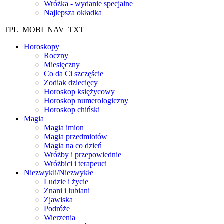
Wróżka - wydanie specjalne
Najlepsza okładka
TPL_MOBI_NAV_TXT
Horoskopy
Roczny
Miesięczny
Co da Ci szczęście
Zodiak dziecięcy
Horoskop księżycowy
Horoskop numerologiczny
Horoskop chiński
Magia
Magia imion
Magia przedmiotów
Magia na co dzień
Wróżby i przepowiednie
Wróżbici i terapeuci
Niezwykli/Niezwykłe
Ludzie i życie
Znani i lubiani
Zjawiska
Podróże
Wierzenia