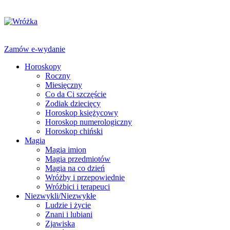
Zamów e-wydanie
Horoskopy
Roczny
Miesięczny
Co da Ci szczęście
Zodiak dziecięcy
Horoskop księżycowy
Horoskop numerologiczny
Horoskop chiński
Magia
Magia imion
Magia przedmiotów
Magia na co dzień
Wróżby i przepowiednie
Wróżbici i terapeuci
Niezwykli/Niezwykłe
Ludzie i życie
Znani i lubiani
Zjawiska