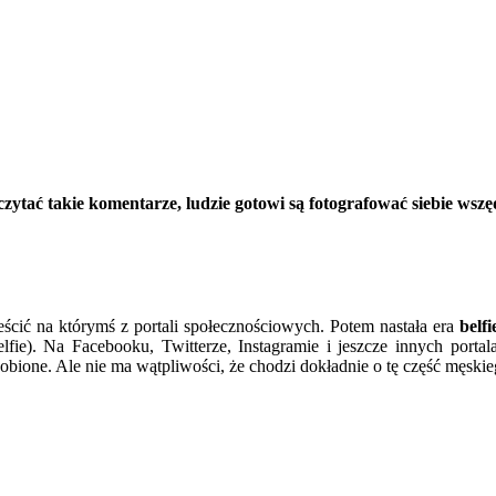
zytać takie komentarze, ludzie gotowi są fotografować siebie wszęd
mieścić na którymś z portali społecznościowych. Potem nastała era
belfi
lfie). Na Facebooku, Twitterze, Instagramie i jeszcze innych porta
bione. Ale nie ma wątpliwości, że chodzi dokładnie o tę część męskiego