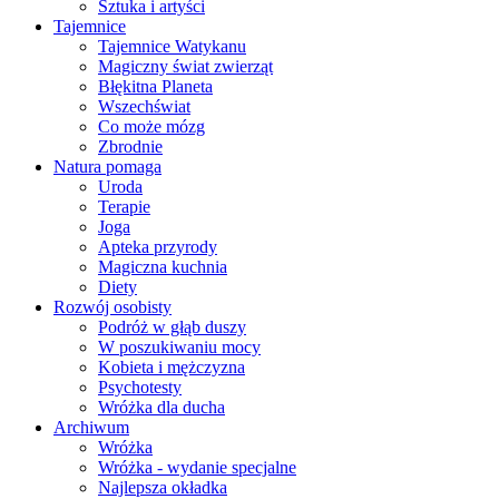
Sztuka i artyści
Tajemnice
Tajemnice Watykanu
Magiczny świat zwierząt
Błękitna Planeta
Wszechświat
Co może mózg
Zbrodnie
Natura pomaga
Uroda
Terapie
Joga
Apteka przyrody
Magiczna kuchnia
Diety
Rozwój osobisty
Podróż w głąb duszy
W poszukiwaniu mocy
Kobieta i mężczyzna
Psychotesty
Wróżka dla ducha
Archiwum
Wróżka
Wróżka - wydanie specjalne
Najlepsza okładka