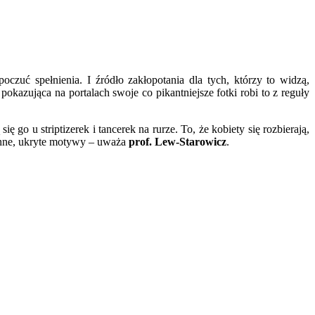
czuć spełnienia. I źródło zakłopotania dla tych, którzy to widzą,
kazująca na portalach swoje co pikantniejsze fotki robi to z reguły
o u striptizerek i tancerek na rurze. To, że kobiety się rozbierają,
m inne, ukryte motywy – uważa
prof. Lew-Starowicz
.