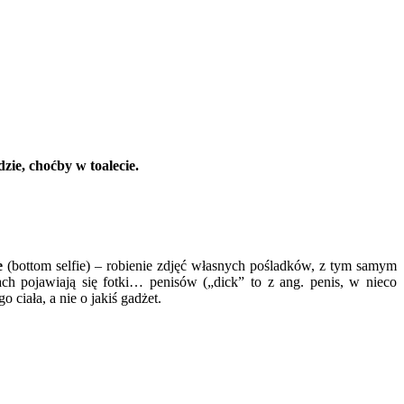
zie, choćby w toalecie.
e
(bottom selfie) – robienie zdjęć własnych pośladków, z tym samym
lach pojawiają się fotki… penisów („dick” to z ang. penis, w nieco
 ciała, a nie o jakiś gadżet.