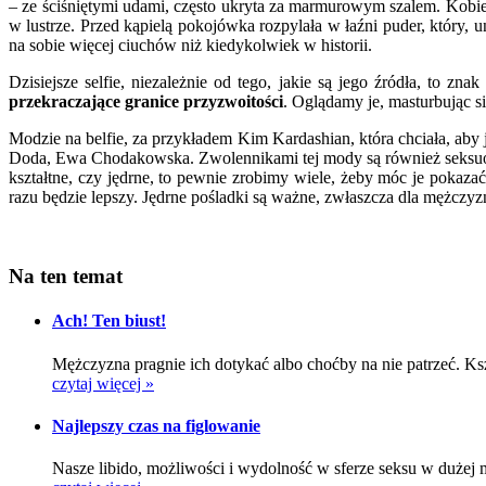
– ze ściśniętymi udami, często ukryta za marmurowym szalem. Kobiet
w lustrze. Przed kąpielą pokojówka rozpylała w łaźni puder, który,
na sobie więcej ciuchów niż kiedykolwiek w historii.
Dzisiejsze selfie, niezależnie od tego, jakie są jego źródła, to zn
przekraczające granice przyzwoitości
. Oglądamy je, masturbując s
Modzie na belfie, za przykładem Kim Kardashian, która chciała, aby j
Doda, Ewa Chodakowska. Zwolennikami tej mody są również seksuol
kształtne, czy jędrne, to pewnie zrobimy wiele, żeby móc je pokaz
razu będzie lepszy. Jędrne pośladki są ważne, zwłaszcza dla mężczyzn
Na ten temat
Ach! Ten biust!
Mężczyzna pragnie ich dotykać albo choćby na nie patrzeć. Kszt
czytaj więcej »
Najlepszy czas na figlowanie
Nasze libido, możliwości i wydolność w sferze seksu w dużej 