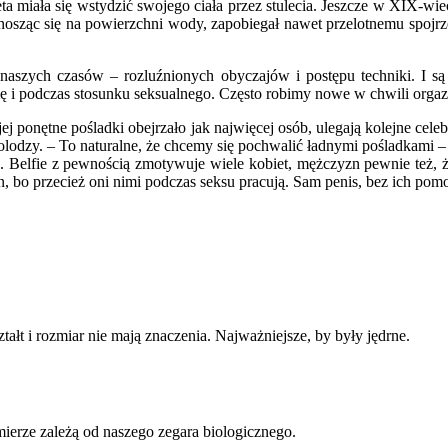
a miała się wstydzić swojego ciała przez stulecia. Jeszcze w XIX-wie
 unosząc się na powierzchni wody, zapobiegał nawet przelotnemu spojr
ak naszych czasów – rozluźnionych obyczajów i postępu techniki. I są 
ię i podczas stosunku seksualnego. Często robimy nowe w chwili orgazmu
ej ponętne pośladki obejrzało jak najwięcej osób, ulegają kolejne cel
odzy. – To naturalne, że chcemy się pochwalić ładnymi pośladkami 
ać. Belfie z pewnością zmotywuje wiele kobiet, mężczyzn pewnie też,
, bo przecież oni nimi podczas seksu pracują. Sam penis, bez ich pomo
ałt i rozmiar nie mają znaczenia. Najważniejsze, by były jędrne.
mierze zależą od naszego zegara biologicznego.