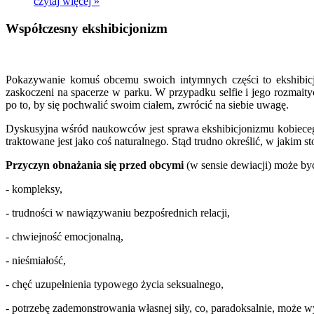
czytaj więcej »
Współczesny ekshibicjonizm
Pokazywanie komuś obcemu swoich intymnych części to ekshibicjoni
zaskoczeni na spacerze w parku. W przypadku selfie i jego rozmaity
po to, by się pochwalić swoim ciałem, zwrócić na siebie uwagę.
Dyskusyjna wśród naukowców jest sprawa ekshibicjonizmu kobiecego. –
traktowane jest jako coś naturalnego. Stąd trudno określić, w jakim
Przyczyn obnażania się przed obcymi
(w sensie dewiacji) może by
- kompleksy,
- trudności w nawiązywaniu bezpośrednich relacji,
- chwiejność emocjonalną,
- nieśmiałość,
- chęć uzupełnienia typowego życia seksualnego,
- potrzebę zademonstrowania własnej siły, co, paradoksalnie, może