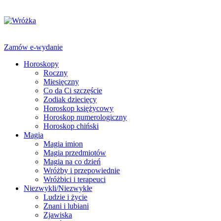
Zamów e-wydanie
Horoskopy
Roczny
Miesięczny
Co da Ci szczęście
Zodiak dziecięcy
Horoskop księżycowy
Horoskop numerologiczny
Horoskop chiński
Magia
Magia imion
Magia przedmiotów
Magia na co dzień
Wróżby i przepowiednie
Wróżbici i terapeuci
Niezwykli/Niezwykłe
Ludzie i życie
Znani i lubiani
Zjawiska