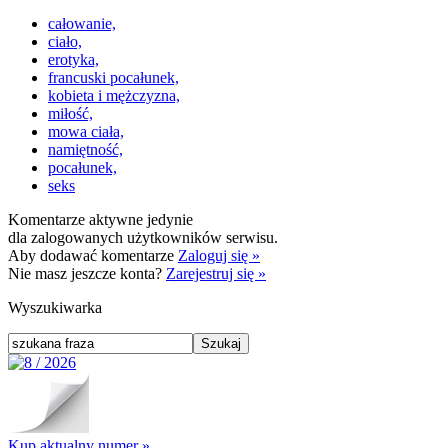
całowanie,
ciało,
erotyka,
francuski pocałunek,
kobieta i mężczyzna,
miłość,
mowa ciała,
namiętność,
pocałunek,
seks
Komentarze aktywne jedynie
dla zalogowanych użytkowników serwisu.
Aby dodawać komentarze
Zaloguj się »
Nie masz jeszcze konta?
Zarejestruj się »
Wyszukiwarka
Kup aktualny numer »