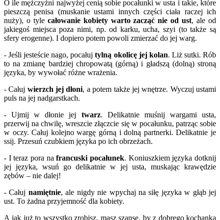
O ile mężczyźni najwyżej cenią sobie pocałunki w usta i takie, które
pieszczą penisa (muskanie ustami innych części ciała raczej ich
nuży), o tyle
całowanie kobiety warto zacząć nie od ust
, ale od
jakiegoś miejsca poza nimi, np. od karku, ucha, szyi (to także są
sfery erogenne). I dopiero potem powoli zmierzać do jej warg.
- Jeśli jesteście nago, pocałuj
tylną okolicę jej kolan
. Liż sutki. Rób
to na zmianę bardziej chropowatą (górną) i gładszą (dolną) stroną
języka, by wywołać różne wrażenia.
- Całuj
wierzch jej dłoni
, a potem także jej wnętrze. Wyczuj ustami
puls na jej nadgarstkach.
- Ujmij w dłonie jej
twarz
. Delikatnie muśnij wargami usta,
przerwij na chwilę, wreszcie złączcie się w pocałunku, patrząc sobie
w oczy. Całuj kolejno wargę górną i dolną partnerki. Delikatnie je
ssij. Przesuń czubkiem języka po ich obrzeżach.
- I teraz pora na
francuski pocałunek
. Koniuszkiem języka dotknij
jej języka, wsuń go delikatnie w jej usta, muskając krawędzie
zębów – nie dalej!
- Całuj
namiętnie
, ale nigdy nie wpychaj na siłę języka w głąb jej
ust. To żadna przyjemność dla kobiety.
A jak już to wszystko zrobisz, masz szansę, by z dobrego kochanka