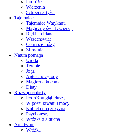
Podróże
Wierzenia
Sztuka i artyści
Tajemnice
Tajemnice Watykanu
Magiczny świat zwierząt
Błękitna Planeta
Wszechświat
Co może mózg
Zbrodnie
Natura pomaga
Uroda
Terapie
Joga
Apteka przyrody
Magiczna kuchnia
Diety
Rozwój osobisty
Podróż w głąb duszy
W poszukiwaniu mocy
Kobieta i mężczyzna
Psychotesty
Wróżka dla ducha
Archiwum
Wróżka