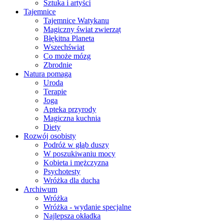
Sztuka i artyści
Tajemnice
Tajemnice Watykanu
Magiczny świat zwierząt
Błękitna Planeta
Wszechświat
Co może mózg
Zbrodnie
Natura pomaga
Uroda
Terapie
Joga
Apteka przyrody
Magiczna kuchnia
Diety
Rozwój osobisty
Podróż w głąb duszy
W poszukiwaniu mocy
Kobieta i mężczyzna
Psychotesty
Wróżka dla ducha
Archiwum
Wróżka
Wróżka - wydanie specjalne
Najlepsza okładka