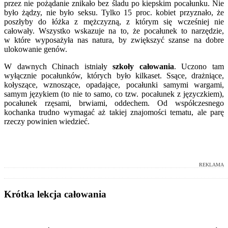
przez nie pożądanie znikało bez śladu po kiepskim pocałunku. Nie
było żądzy, nie było seksu. Tylko 15 proc. kobiet przyznało, że
poszłyby do łóżka z mężczyzną, z którym się wcześniej nie
całowały. Wszystko wskazuje na to, że pocałunek to narzędzie,
w które wyposażyła nas natura, by zwiększyć szanse na dobre
ulokowanie genów.
W dawnych Chinach istniały
szkoły całowania
. Uczono tam
wyłącznie pocałunków, których było kilkaset. Ssące, drażniące,
kołyszące, wznoszące, opadające, pocałunki samymi wargami,
samym językiem (to nie to samo, co tzw. pocałunek z języczkiem),
pocałunek rzęsami, brwiami, oddechem. Od współczesnego
kochanka trudno wymagać aż takiej znajomości tematu, ale parę
rzeczy powinien wiedzieć.
REKLAMA
Krótka lekcja całowania