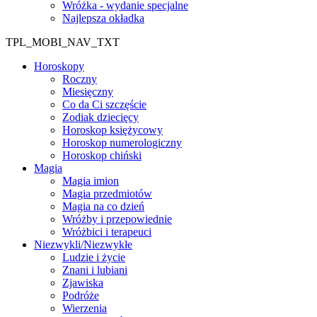
Wróżka - wydanie specjalne
Najlepsza okładka
TPL_MOBI_NAV_TXT
Horoskopy
Roczny
Miesięczny
Co da Ci szczęście
Zodiak dziecięcy
Horoskop księżycowy
Horoskop numerologiczny
Horoskop chiński
Magia
Magia imion
Magia przedmiotów
Magia na co dzień
Wróżby i przepowiednie
Wróżbici i terapeuci
Niezwykli/Niezwykłe
Ludzie i życie
Znani i lubiani
Zjawiska
Podróże
Wierzenia