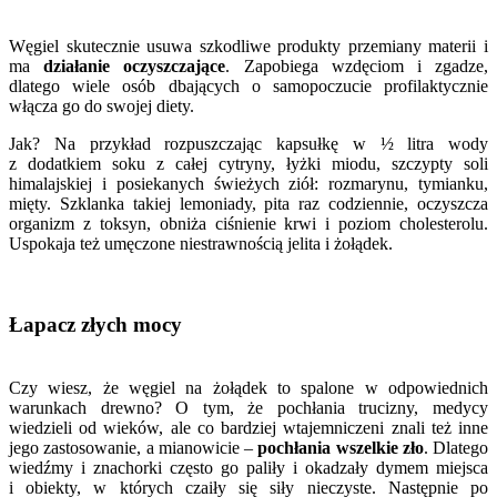
Węgiel skutecznie usuwa szkodliwe produkty przemiany materii i
ma
działanie oczyszczające
. Zapobiega wzdęciom i zgadze,
dlatego wiele osób dbających o samopoczucie profilaktycznie
włącza go do swojej diety.
Jak? Na przykład rozpuszczając kapsułkę w ½ litra wody
z dodatkiem soku z całej cytryny, łyżki miodu, szczypty soli
himalajskiej i posiekanych świeżych ziół: rozmarynu, tymianku,
mięty. Szklanka takiej lemoniady, pita raz codziennie, oczyszcza
organizm z toksyn, obniża ciśnienie krwi i poziom cholesterolu.
Uspokaja też umęczone niestrawnością jelita i żołądek.
Łapacz złych mocy
Czy wiesz, że węgiel na żołądek to spalone w odpowiednich
warunkach drewno? O tym, że pochłania trucizny, medycy
wiedzieli od wieków, ale co bardziej wtajemniczeni znali też inne
jego zastosowanie, a mianowicie –
pochłania wszelkie zło
. Dlatego
wiedźmy i znachorki często go paliły i okadzały dymem miejsca
i obiekty, w których czaiły się siły nieczyste. Następnie po