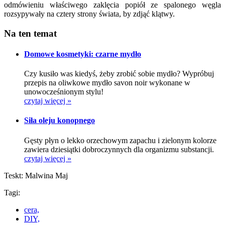
odmówieniu właściwego zaklęcia popiół ze spalonego węgla
rozsypywały na cztery strony świata, by zdjąć klątwy.
Na ten temat
Domowe kosmetyki: czarne mydło
Czy kusiło was kiedyś, żeby zrobić sobie mydło? Wypróbuj
przepis na oliwkowe mydło savon noir wykonane w
unowocześnionym stylu!
czytaj więcej »
Siła oleju konopnego
Gęsty płyn o lekko orzechowym zapachu i zielonym kolorze
zawiera dziesiątki dobroczynnych dla organizmu substancji.
czytaj więcej »
Teskt: Malwina Maj
Tagi:
cera,
DIY,