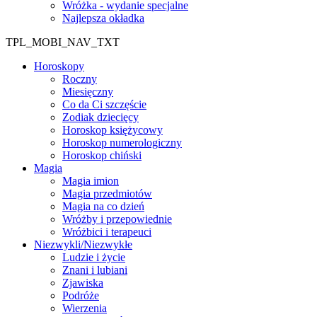
Wróżka - wydanie specjalne
Najlepsza okładka
TPL_MOBI_NAV_TXT
Horoskopy
Roczny
Miesięczny
Co da Ci szczęście
Zodiak dziecięcy
Horoskop księżycowy
Horoskop numerologiczny
Horoskop chiński
Magia
Magia imion
Magia przedmiotów
Magia na co dzień
Wróżby i przepowiednie
Wróżbici i terapeuci
Niezwykli/Niezwykłe
Ludzie i życie
Znani i lubiani
Zjawiska
Podróże
Wierzenia