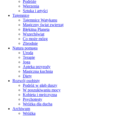
Podróże
Wierzenia
Sztuka i artyści
Tajemnice
Tajemnice Watykanu
Magiczny świat zwierząt
Błękitna Planeta
Wszechświat
Co może mózg
Zbrodnie
Natura pomaga
Uroda
Terapie
Joga
Apteka przyrody
Magiczna kuchnia
Diety
Rozwój osobisty
Podróż w głąb duszy
W poszukiwaniu mocy
Kobieta i mężczyzna
Psychotesty
Wróżka dla ducha
Archiwum
Wróżka