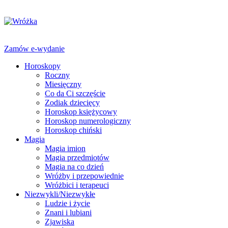
Zamów e-wydanie
Horoskopy
Roczny
Miesięczny
Co da Ci szczęście
Zodiak dziecięcy
Horoskop księżycowy
Horoskop numerologiczny
Horoskop chiński
Magia
Magia imion
Magia przedmiotów
Magia na co dzień
Wróżby i przepowiednie
Wróżbici i terapeuci
Niezwykli/Niezwykłe
Ludzie i życie
Znani i lubiani
Zjawiska