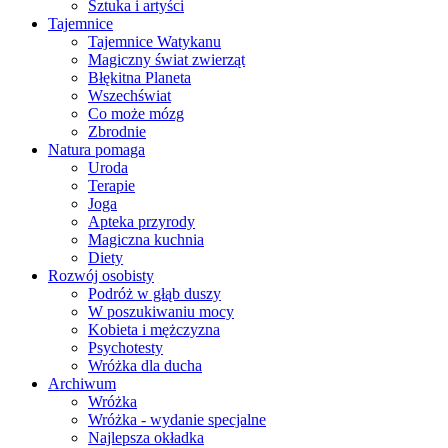
Sztuka i artyści
Tajemnice
Tajemnice Watykanu
Magiczny świat zwierząt
Błękitna Planeta
Wszechświat
Co może mózg
Zbrodnie
Natura pomaga
Uroda
Terapie
Joga
Apteka przyrody
Magiczna kuchnia
Diety
Rozwój osobisty
Podróż w głąb duszy
W poszukiwaniu mocy
Kobieta i mężczyzna
Psychotesty
Wróżka dla ducha
Archiwum
Wróżka
Wróżka - wydanie specjalne
Najlepsza okładka