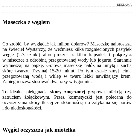
REKLAMA
Maseczka z węglem
Co zrobić, by wyglądać jak milion dolarów? Maseczkę najprostszą
na świecie! Wystarczy, że weźmiesz kilka rozgniecionych pastylek
węgle (2-3 sztuki) albo proszek z kilku kapsułek i połączysz
w miseczce z odrobiną przegotowanej wody lub jogurtu. Starannie
wymieszaj na papkę. Gotową maseczkę nałóż na umytą i suchą
skórę twarzy. Trzymaj 15-20 minut. Po tym czasie zmyj letnią
przegotowaną wodą i wklep w twarz lekki nawilżający krem.
Zabieg możesz stosować dwa razy w tygodniu.
To idealna pielęgnacja
skóry zmęczonej
grypową infekcją czy
zatruciem żołądkowym. Przez kosmetyczki jest polecana do
oczyszczania skóry tłustej ze skłonnością do zatykania się porów
i do niedoskonałości.
Węgiel oczyszcza jak miotełka