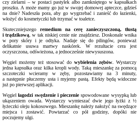
czy zielarni – w postaci pastylek albo zamkniętego w kapsułkach
proszku. A może mamy go już w swojej domowej apteczce, gdzieś
na dnie? Nadeszła pora, aby go wygrzebać i zanieść do łazienki,
włożyć do kosmetyczki lub trzymać w toaletce.
Skuteczniejszego
remedium na cerę zanieczyszczoną, tłustą
i trądzikową
, w tak niskiej cenie nie znajdziesz. Doskonale wnika
w pory skóry i je odtyka. Nadaje się do pilingów, ponieważ
delikatnie usuwa martwy naskórek. W rezultacie cera jest
oczyszczona, odświeżona, a jednocześnie niewysuszona.
Węgiel możemy też stosować do
wybielenia zębów
. Wystarczy
jedna kapsułka oraz kilka kropli wody. Taką mieszankę za pomocą
szczoteczki wcieramy w zęby, pozostawiamy na 3 minuty,
a następnie płuczemy usta i myjemy pastą. Efekty będą widoczne
już po pierwszej aplikacji.
Węgiel
łagodzi swędzenie i pieczenie
spowodowane wysypką lub
ukąszeniem owada. Wystarczy wymieszać dwie jego łyżki z ½
łyżeczki oleju kokosowego. Mieszankę należy nałożyć na swędzące
miejsca i zostawić. Powtarzać co pół godziny, dopóki nie
poczujemy ulgi.