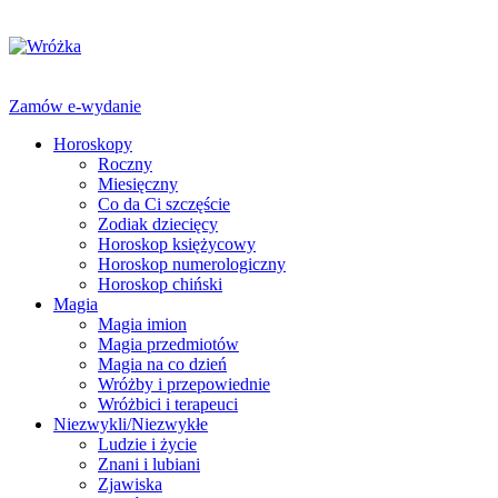
Zamów e-wydanie
Horoskopy
Roczny
Miesięczny
Co da Ci szczęście
Zodiak dziecięcy
Horoskop księżycowy
Horoskop numerologiczny
Horoskop chiński
Magia
Magia imion
Magia przedmiotów
Magia na co dzień
Wróżby i przepowiednie
Wróżbici i terapeuci
Niezwykli/Niezwykłe
Ludzie i życie
Znani i lubiani
Zjawiska