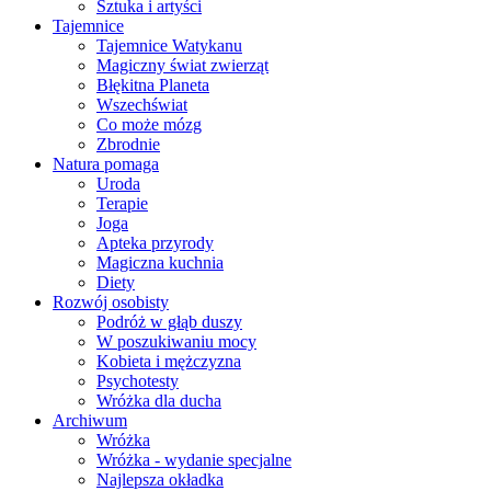
Sztuka i artyści
Tajemnice
Tajemnice Watykanu
Magiczny świat zwierząt
Błękitna Planeta
Wszechświat
Co może mózg
Zbrodnie
Natura pomaga
Uroda
Terapie
Joga
Apteka przyrody
Magiczna kuchnia
Diety
Rozwój osobisty
Podróż w głąb duszy
W poszukiwaniu mocy
Kobieta i mężczyzna
Psychotesty
Wróżka dla ducha
Archiwum
Wróżka
Wróżka - wydanie specjalne
Najlepsza okładka