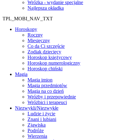
Wróżka - wydanie specjalne
Najlepsza okładka
TPL_MOBI_NAV_TXT
Horoskopy
Roczny
Miesięczny
Co da Ci szczęście
Zodiak dziecięcy
Horoskop księżycowy
Horoskop numerologiczny
Horoskop chiński
Magia
Magia imion
Magia przedmiotów
Magia na co dzień
Wróżby i przepowiednie
Wróżbici i terapeuci
Niezwykli/Niezwykłe
Ludzie i życie
Znani i lubiani
Zjawiska
Podróże
Wierzenia