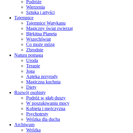
Podróże
Wierzenia
Sztuka i artyści
Tajemnice
Tajemnice Watykanu
Magiczny świat zwierząt
Błękitna Planeta
Wszechświat
Co może mózg
Zbrodnie
Natura pomaga
Uroda
Terapie
Joga
Apteka przyrody
Magiczna kuchnia
Diety
Rozwój osobisty
Podróż w głąb duszy
W poszukiwaniu mocy
Kobieta i mężczyzna
Psychotesty
Wróżka dla ducha
Archiwum
Wróżka