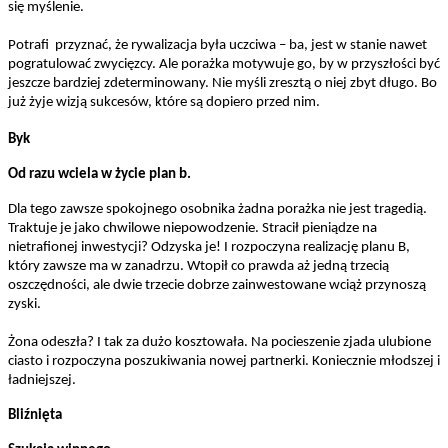
się myślenie.
Potrafi przyznać, że rywalizacja była uczciwa – ba, jest w stanie nawet
pogratulować zwycięzcy. Ale porażka motywuje go, by w przyszłości być
jeszcze bardziej zdeterminowany. Nie myśli zresztą o niej zbyt długo. Bo
już żyje wizją sukcesów, które są dopiero przed nim.
Byk
Od razu wciela w życie plan b.
Dla tego zawsze spokojnego osobnika żadna porażka nie jest tragedią.
Traktuje
je jako chwilowe niepowodzenie. Stracił pieniądze na
nietrafionej inwestycji? Odzyska je! I rozpoczyna realizację planu B,
który zawsze ma w zanadrzu. Wtopił co prawda aż jedną trzecią
oszczędności, ale dwie trzecie dobrze zainwestowane wciąż przynoszą
zyski.
Żona odeszła? I tak za dużo kosztowała. Na pocieszenie zjada ulubione
ciasto i rozpoczyna poszukiwania nowej partnerki. Koniecznie młodszej i
ładniejszej.
Bliźnięta