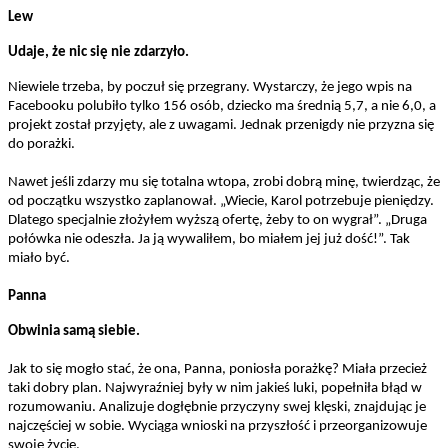
Lew
Udaje, że nic się nie zdarzyło.
Niewiele trzeba, by poczuł się przegrany. Wystarczy, że jego wpis na
Facebooku polubiło tylko 156 osób, dziecko ma średnią 5,7, a nie 6,0, a
projekt został przyjęty, ale z uwagami. Jednak przenigdy nie przyzna się
do porażki.
Nawet jeśli zdarzy mu się totalna wtopa, zrobi dobrą minę, twierdząc, że
od początku wszystko zaplanował. „Wiecie, Karol potrzebuje pieniędzy.
Dlatego specjalnie złożyłem wyższą ofertę, żeby to on wygrał”. „Druga
połówka nie odeszła. Ja ją wywaliłem, bo miałem jej już dość!”. Tak
miało być.
Panna
Obwinia samą siebie.
Jak to się mogło stać, że ona, Panna, poniosła porażkę? Miała przecież
taki dobry plan. Najwyraźniej były w nim jakieś luki, popełniła błąd w
rozumowaniu. Analizuje dogłębnie przyczyny swej klęski, znajdując je
najczęściej w sobie. Wyciąga wnioski na przyszłość i przeorganizowuje
swoje życie.