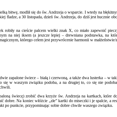
lką bitwę, modlił się do św. Andrzeja o wsparcie. I wtedy na błękitny
kiej fladze, a 30 listopada, dzień św. Andrzeja, do dziś jest huczni
k robiły na cieście palcem wielki znak X, co miało zapewnić piec
wanym na niej iksem (a jeszcze lepiej – drewniana podstawka, na kt
e magicznym, którego celem jest przywrócenie harmonii w małżeństwie/
 dwie zapalone świece – białą i czerwoną, a także dwa lusterka – w ta
 co się w waszym związku podoba, a na drugiej to, co się nie podoba
chwili.
paloną świecę) zrobić dwa krzyże św. Andrzeja na kartkach, które dos
dobre. Na koniec włóżcie „złe” kartki do miseczki i je spalcie, a res
unkt po punkcie, przypominając sobie dobre chwile waszego związku.