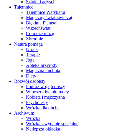
Sztuka i artyści
Tajemnice
Tajemnice Watykanu
Magiczny świat zwierząt
Błękitna Planeta
Wszechświat
Co może mózg
Zbrodnie
Natura pomaga
Uroda
Terapie
Joga
Apteka przyrody
Magiczna kuchnia
Diety
Rozwój osobisty
Podróż w głąb duszy
W poszukiwaniu mocy
Kobieta i mężczyzna
Psychotesty
Wróżka dla ducha
Archiwum
Wróżka
Wróżka - wydanie specjalne
Najlepsza okładka