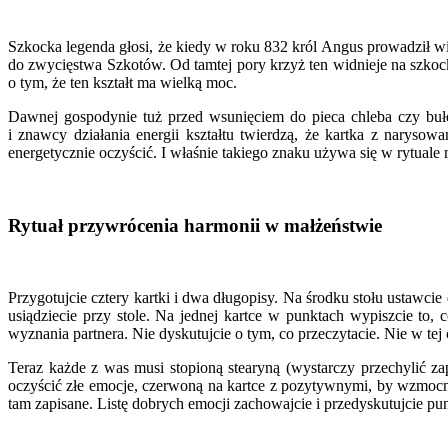
Szkocka legenda głosi, że kiedy w roku 832 król Angus prowadził wie
do zwycięstwa Szkotów. Od tamtej pory krzyż ten widnieje na szkoc
o tym, że ten kształt ma wielką moc.
Dawnej gospodynie tuż przed wsunięciem do pieca chleba czy bułe
i znawcy działania energii kształtu twierdzą, że kartka z naryso
energetycznie oczyścić. I właśnie takiego znaku używa się w rytual
Rytuał przywrócenia harmonii w małżeństwie
Przygotujcie cztery kartki i dwa długopisy. Na środku stołu ustawcie
usiądziecie przy stole. Na jednej kartce w punktach wypiszcie to,
wyznania partnera. Nie dyskutujcie o tym, co przeczytacie. Nie w tej 
Teraz każde z was musi stopioną stearyną (wystarczy przechylić za
oczyścić złe emocje, czerwoną na kartce z pozytywnymi, by wzmocnić 
tam zapisane. Listę dobrych emocji zachowajcie i przedyskutujcie p