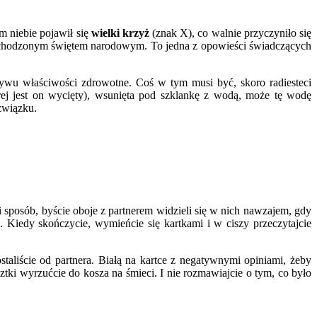
m niebie pojawił się
wielki krzyż
(znak X), co walnie przyczyniło się
e obchodzonym świętem narodowym. To jedna z opowieści świadczących
zywu właściwości zdrowotne. Coś w tym musi być, skoro radiesteci
órej jest on wycięty), wsunięta pod szklankę z wodą, może tę wodę
związku.
ki sposób, byście oboje z partnerem widzieli się w nich nawzajem, gdy
. Kiedy skończycie, wymieńcie się kartkami i w ciszy przeczytajcie
taliście od partnera. Białą na kartce z negatywnymi opiniami, żeby
ztki wyrzućcie do kosza na śmieci. I nie rozmawiajcie o tym, co było