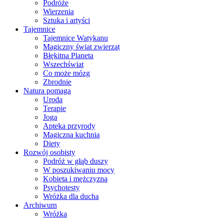
Podróże
Wierzenia
Sztuka i artyści
Tajemnice
Tajemnice Watykanu
Magiczny świat zwierząt
Błękitna Planeta
Wszechświat
Co może mózg
Zbrodnie
Natura pomaga
Uroda
Terapie
Joga
Apteka przyrody
Magiczna kuchnia
Diety
Rozwój osobisty
Podróż w głąb duszy
W poszukiwaniu mocy
Kobieta i mężczyzna
Psychotesty
Wróżka dla ducha
Archiwum
Wróżka