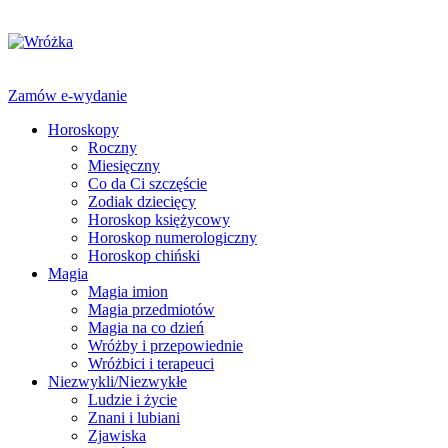
Zamów e-wydanie
Horoskopy
Roczny
Miesięczny
Co da Ci szczęście
Zodiak dziecięcy
Horoskop księżycowy
Horoskop numerologiczny
Horoskop chiński
Magia
Magia imion
Magia przedmiotów
Magia na co dzień
Wróżby i przepowiednie
Wróżbici i terapeuci
Niezwykli/Niezwykłe
Ludzie i życie
Znani i lubiani
Zjawiska