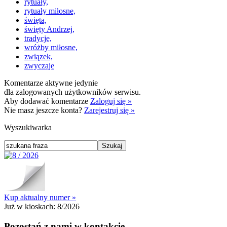
rytuały,
rytuały miłosne,
święta,
święty Andrzej,
tradycje,
wróżby miłosne,
związek,
zwyczaje
Komentarze aktywne jedynie
dla zalogowanych użytkowników serwisu.
Aby dodawać komentarze
Zaloguj się »
Nie masz jeszcze konta?
Zarejestruj się »
Wyszukiwarka
Kup aktualny numer »
Już w kioskach:
8/2026
Pozostań z nami w kontakcie