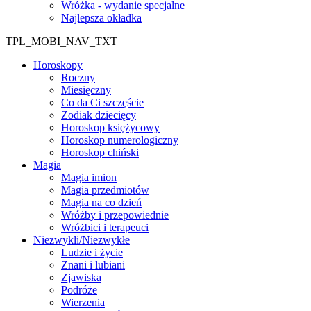
Wróżka - wydanie specjalne
Najlepsza okładka
TPL_MOBI_NAV_TXT
Horoskopy
Roczny
Miesięczny
Co da Ci szczęście
Zodiak dziecięcy
Horoskop księżycowy
Horoskop numerologiczny
Horoskop chiński
Magia
Magia imion
Magia przedmiotów
Magia na co dzień
Wróżby i przepowiednie
Wróżbici i terapeuci
Niezwykli/Niezwykłe
Ludzie i życie
Znani i lubiani
Zjawiska
Podróże
Wierzenia