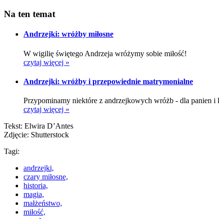
Na ten temat
Andrzejki: wróżby miłosne
W wigilię świętego Andrzeja wróżymy sobie miłość!
czytaj więcej »
Andrzejki: wróżby i przepowiednie matrymonialne
Przypominamy niektóre z andrzejkowych wróżb - dla panien i 
czytaj więcej »
Tekst: Elwira D’Antes
Zdjęcie: Shutterstock
Tagi:
andrzejki,
czary miłosne,
historia,
magia,
małżeństwo,
miłość,