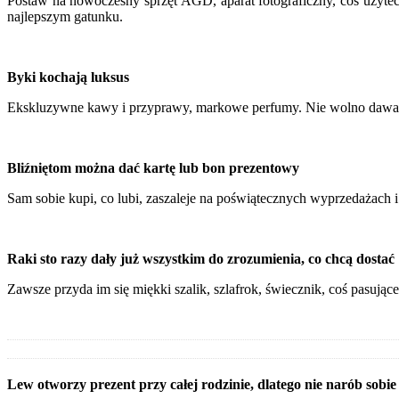
Postaw na nowoczesny sprzęt AGD, aparat fotograficzny, coś użyte
najlepszym gatunku.
Byki kochają luksus
Ekskluzywne kawy i przyprawy, markowe perfumy. Nie wolno dawać i
Bliźniętom można dać kartę lub bon prezentowy
Sam sobie kupi, co lubi, zaszaleje na poświątecznych wyprzedażach i
Raki sto razy dały już wszystkim do zrozumienia, co chcą dostać
Zawsze przyda im się miękki szalik, szlafrok, świecznik, coś pasując
Lew otworzy prezent przy całej rodzinie, dlatego nie narób sobi