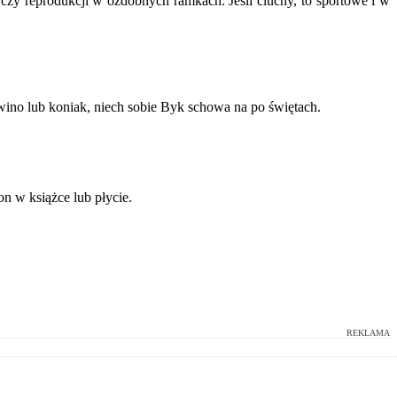
zy reprodukcji w ozdobnych ramkach. Jeśli ciuchy, to sportowe i w
ino lub koniak, niech sobie Byk schowa na po świętach.
n w książce lub płycie.
REKLAMA