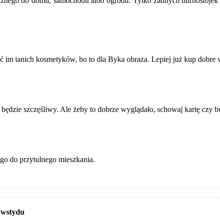
cznego do domu, samochodu albo ogrodu. Tylko żadnych durnostojek c
m tanich kosmetyków, bo to dla Byka obraza. Lepiej już kup dobre w
 będzie szczęśliwy. Ale żeby to dobrze wyglądało, schowaj kartę czy bo
ego do przytulnego mieszkania.
e wstydu