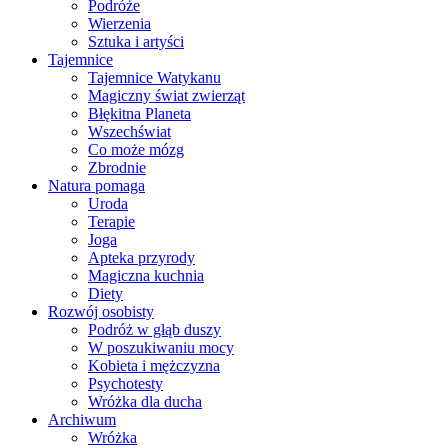
Podróże
Wierzenia
Sztuka i artyści
Tajemnice
Tajemnice Watykanu
Magiczny świat zwierząt
Błękitna Planeta
Wszechświat
Co może mózg
Zbrodnie
Natura pomaga
Uroda
Terapie
Joga
Apteka przyrody
Magiczna kuchnia
Diety
Rozwój osobisty
Podróż w głąb duszy
W poszukiwaniu mocy
Kobieta i mężczyzna
Psychotesty
Wróżka dla ducha
Archiwum
Wróżka