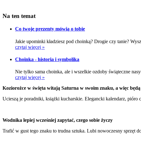
Na ten temat
Co twoje prezenty mówią o tobie
Jakie upominki kładziesz pod choinką? Drogie czy tanie? Wys
czytaj więcej »
Choinka - historia i symbolika
Nie tylko sama choinka, ale i wszelkie ozdoby świąteczne nasy
czytaj więcej »
Koziorożce w święta witają Saturna w swoim znaku, a więc będą
Ucieszą je poradniki, książki kucharskie. Elegancki kalendarz, pióro 
Wodnika lepiej wcześniej zapytać, czego sobie życzy
Trafić w gust tego znaku to trudna sztuka. Lubi nowoczesny sprzęt do