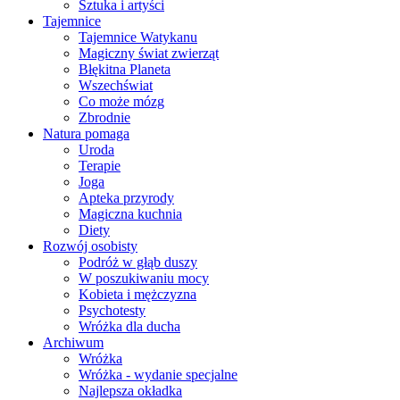
Sztuka i artyści
Tajemnice
Tajemnice Watykanu
Magiczny świat zwierząt
Błękitna Planeta
Wszechświat
Co może mózg
Zbrodnie
Natura pomaga
Uroda
Terapie
Joga
Apteka przyrody
Magiczna kuchnia
Diety
Rozwój osobisty
Podróż w głąb duszy
W poszukiwaniu mocy
Kobieta i mężczyzna
Psychotesty
Wróżka dla ducha
Archiwum
Wróżka
Wróżka - wydanie specjalne
Najlepsza okładka