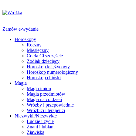
Zamów e-wydanie
Horoskopy
Roczny
Miesięczny
Co da Ci szczęście
Zodiak dziecięcy
Horoskop księżycowy
Horoskop numerologiczny
Horoskop chiński
Magia
Magia imion
Magia przedmiotów
Magia na co dzień
Wróżby i przepowiednie
Wróżbici i terapeuci
Niezwykli/Niezwykłe
Ludzie i życie
Znani i lubiani
Zjawiska