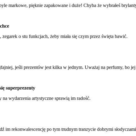
yle markowe, pięknie zapakowane i duże! Chyba że wybrałeś brylant
 chce
 zegarek o stu funkcjach, żeby miała się czym przez święta bawić.
jniej, jeśli prezentów jest kilka w jednym. Uważaj na perfumy, bo jej
się superprezenty
ty na wydarzenia artystyczne sprawią im radość.
słodź im rekonwalescencję po tym trudnym tranzycie dobrymi słodycza