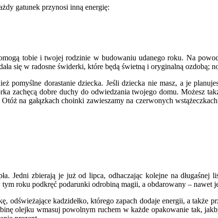
żdy gatunek przynosi inną energię:
omogą tobie i twojej rodzinie w budowaniu udanego roku. Na powodz
ła się w radosne świderki, które będą świetną i oryginalną ozdobą; no 
ż pomyślne dorastanie dziecka. Jeśli dziecka nie masz, a je planuj
iórka zachęcą dobre duchy do odwiedzania twojego domu. Możesz t
. Otóż na gałązkach choinki zawieszamy na czerwonych wstążeczkach k
. Jedni zbierają je już od lipca, odhaczając kolejne na długaśnej li
w tym roku podkręć podarunki odrobiną magii, a obdarowany – nawet jeś
 odświeżające kadzidełko, którego zapach dodaje energii, a także prz
obinę olejku wmasuj powolnym ruchem w każde opakowanie tak, jakbyś 