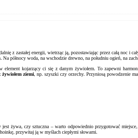
nię z zastałej energii, wietrząc ją, pozostawiając przez całą noc i ca
h. Na północy woda, na wschodzie drewno, na południu ogień, na zach
w element kojarzący ci się z danym żywiołem. To zapewni harmoni
z żywiołem ziemi
, np. szyszki czy orzechy. Przyniosą powodzenie ma
 jest żywa, czy sztuczna – warto odpowiednio przygotować miejsce, 
oinkę, przywitaj ją w myślach ciepłymi słowami.