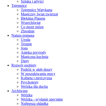
Sztuka i artyści
Tajemnice
Tajemnice Watykanu
Magiczny świat zwierząt
Błękitna Planeta
Wszechświat
Co może mózg
Zbrodnie
Natura pomaga
Uroda
Terapie
Joga
Apteka przyrody
Magiczna kuchnia
Diety
Rozwój osobisty
Podróż w głąb duszy
W poszukiwaniu mocy
Kobieta i mężczyzna
Psychotesty
Wróżka dla ducha
Archiwum
Wróżka
Wróżka - wydanie specjalne
Najlepsza okładka