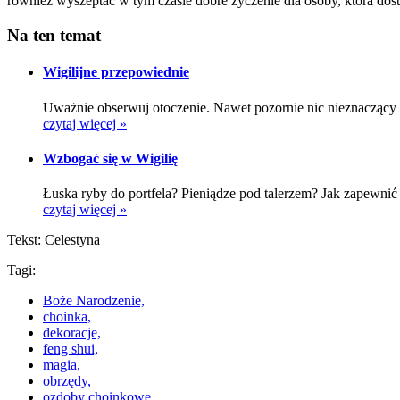
również wyszeptać w tym czasie dobre życzenie dla osoby, która dost
Na ten temat
Wigilijne przepowiednie
Uważnie obserwuj otoczenie. Nawet pozornie nic nieznaczący 
czytaj więcej »
Wzbogać się w Wigilię
Łuska ryby do portfela? Pieniądze pod talerzem? Jak zapewni
czytaj więcej »
Tekst: Celestyna
Tagi:
Boże Narodzenie,
choinka,
dekoracje,
feng shui,
magia,
obrzędy,
ozdoby choinkowe,