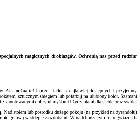
specjalnych magicznych drobiazgów. Ochronią nas przed rodzin
ów. Ale można też inaczej. Jedną z najłatwiej dostępnych i przyjem
 brokatem, sztucznym śniegiem lub pofarbuj na ulubiony kolor. Szamani
i z zanotowanymi dobrymi myślami i życzeniami dla siebie oraz swoich
ą
. Nad stołem lub pośrodku dużego pokoju (na przykład na żyrandolu)
ż kupić gotową w sklepie z ozdobami. W nadchodzącym roku gwiazda bę