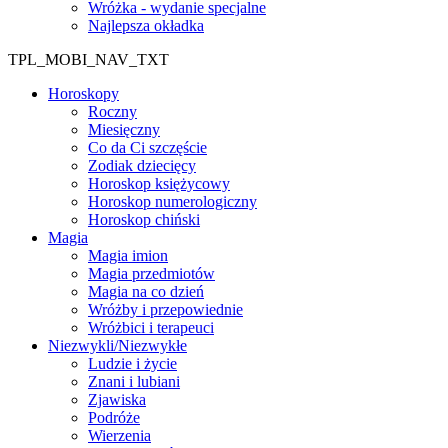
Wróżka - wydanie specjalne
Najlepsza okładka
TPL_MOBI_NAV_TXT
Horoskopy
Roczny
Miesięczny
Co da Ci szczęście
Zodiak dziecięcy
Horoskop księżycowy
Horoskop numerologiczny
Horoskop chiński
Magia
Magia imion
Magia przedmiotów
Magia na co dzień
Wróżby i przepowiednie
Wróżbici i terapeuci
Niezwykli/Niezwykłe
Ludzie i życie
Znani i lubiani
Zjawiska
Podróże
Wierzenia