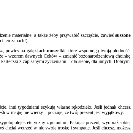
enie materialne, a także żeby przywabić szczęście, zawieś
suszone
i ten zapach!).
esz, powieś na gałązkach
muszelki
, które wspomogą twoją płodność.
akże – wzorem dawnych Celtów – zmienić bożonarodzeniową choinkę
arteczki z zapisanymi życzeniami – dla siebie, dla innych. Dobrymi
ście, inni tygodniami szykują własne rękodzieło. Jeśli jednak chcesz
li w magię nie wierzy – poczuje, że twój prezent jest wyjątkowy.
ygotuj olejek eteryczny z geranium. Pakując prezent, wyobraź sobie,
chciał wetrzeć w nie swoją troskę i sympatię. Jeśli chcesz, możesz