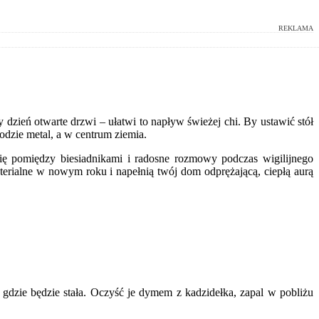
REKLAMA
ły dzień otwarte drzwi – ułatwi to napływ świeżej chi. By ustawić stół
odzie metal, a w centrum ziemia.
ę pomiędzy biesiadnikami i radosne rozmowy podczas wigilijnego
terialne w nowym roku i napełnią twój dom odprężającą, ciepłą aurą
gdzie będzie stała. Oczyść je dymem z kadzidełka, zapal w pobliżu