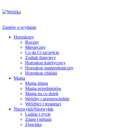
Zamów e-wydanie
Horoskopy
Roczny
Miesięczny
Co da Ci szczęście
Zodiak dziecięcy
Horoskop księżycowy
Horoskop numerologiczny
Horoskop chiński
Magia
Magia imion
Magia przedmiotów
Magia na co dzień
Wróżby i przepowiednie
Wróżbici i terapeuci
Niezwykli/Niezwykłe
Ludzie i życie
Znani i lubiani
Zjawiska