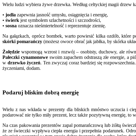
Wielu ludzi wybiera żywe drzewka. Według celtyckiej magii drzew ka
•
jodła
zapewnia jasność umysłu, osiągnięcia i energię,
•
świerk
jest symbolem szlachetności i szczodrości,
•
sosna
oznacza nieśmiertelność i reprezentuje ziemię.
Na gałązkach, oprócz bombek, warto powiesić kilka ozdób, które p
skórki pomarańczy
(możesz owoce obrać jak jabłka, by skórka układa
Żołędzie
wspomogą wzrost i rozwój – osobisty, duchowy, ale równie
Pałeczki cynamonowe
swoim zapachem odstraszą złe energie, a p
w
drzewko życzeń
. Ten zwyczaj coraz bardziej się rozpowszechnia
życzeniami, dodam.
Podaruj bliskim dobrą energię
Wielu z nas wkłada w prezenty dla bliskich mnóstwo uczucia i ciepła
podarować nie tylko miły prezent, lecz także pozytywną energię, to 
Na czas pakowania prezentów zapal pomarańczową lub żółtą świeczkę,
że ze świeczki wypływa ciepła energia i przepełnia podarunek. Odr