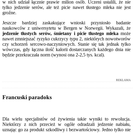
w nich udział łącznie prawie milion osób. Uczeni ustalili, że nie
tylko jedzenie serów, ale też picie nawet tłustego mleka nie jest
groźne.
Jeszcze bardziej zaskakujące wnioski przyniosło badanie
naukowców z uniwersytetu w Bergen w Norwegii. Wykazali, że
jedzenie tłustych serów, śmietany i picie tłustego mleka
może
nawet zmniejszać ryzyko cukrzycy typu 2, niektórych nowotworów
czy schorzeń sercowo-naczyniowych. Stanie się tak jednak tylko
wówczas, gdy łączna ilość kalorii dostarczanych każdego dnia nie
będzie przekraczała norm (wynosi ona 2-2,5 tys. kcal).
REKLAMA
Francuski paradoks
Dla wielu specjalistów od żywienia takie wyniki to rewolucja.
Niektórzy z nich przecież w ogóle odradzali jedzenie nabiału,
uznając go za produkt szkodliwy i bezwartościowy. Jedno tylko nie