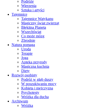
Podróże
Wierzenia
Sztuka i artyści
Tajemnice
Tajemnice Watykanu
Magiczny świat zwierząt
Błękitna Planeta
Wszechświat
Co może mózg
Zbrodnie
Natura pomaga
Uroda
Terapie
Joga
Apteka przyrody
Magiczna kuchnia
Diety
Rozwój osobisty
Podróż w głąb duszy
W poszukiwaniu mocy
Kobieta i mężczyzna
Psychotesty
Wróżka dla ducha
Archiwum
Wróżka