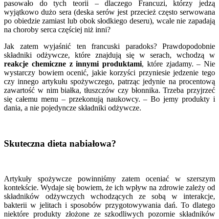
pasowało do tych teorii – dlaczego Francuzi, którzy jedzą
wyjątkowo dużo sera (deska serów jest przecież często serwowana
po obiedzie zamiast lub obok słodkiego deseru), wcale nie zapadają
na choroby serca częściej niż inni?
Jak zatem wyjaśnić ten francuski paradoks? Prawdopodobnie
składniki odżywcze, które znajdują się w serach, wchodzą w
reakcje chemiczne z innymi produktami
, które zjadamy. – Nie
wystarczy bowiem ocenić, jakie korzyści przyniesie jedzenie tego
czy innego artykułu spożywczego, patrząc jedynie na procentową
zawartość w nim białka, tłuszczów czy błonnika. Trzeba przyjrzeć
się całemu menu – przekonują naukowcy. – Bo jemy produkty i
dania, a nie pojedyncze składniki odżywcze.
Skuteczna dieta nabiałowa?
Artykuły spożywcze powinniśmy zatem oceniać w szerszym
kontekście. Wydaje się bowiem, że ich wpływ na zdrowie zależy od
składników odżywczych wchodzących ze sobą w interakcje,
bakterii w jelitach i sposobów przygotowywania dań. To dlatego
niektóre produkty złożone ze szkodliwych pozornie składników