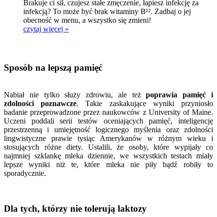
Brakuje ci sił, czujesz stałe zmęczenie, łapiesz infekcję za
infekcją? To może być brak witaminy B¹². Zadbaj o jej
obecność w menu, a wszystko się zmieni!
czytaj więcej »
Sposób na lepszą pamięć
Nabiał nie tylko służy zdrowiu, ale też
poprawia pamięć i
zdolności poznawcze
. Takie zaskakujące wyniki przyniosło
badanie przeprowadzone przez naukowców z University of Maine.
Uczeni poddali serii testów oceniających pamięć, inteligencję
przestrzenną i umiejętność logicznego myślenia oraz zdolności
lingwistyczne prawie tysiąc Amerykanów w różnym wieku i
stosujących różne diety. Ustalili, że osoby, które wypijały co
najmniej szklankę mleka dziennie, we wszystkich testach miały
lepsze wyniki niż te, które mleka nie piły bądź robiły to
sporadycznie.
Dla tych, którzy nie tolerują laktozy