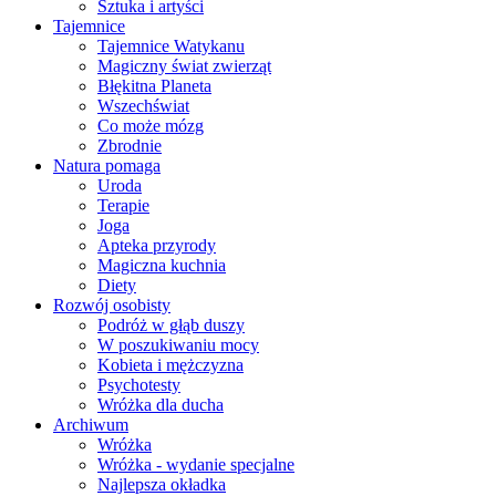
Sztuka i artyści
Tajemnice
Tajemnice Watykanu
Magiczny świat zwierząt
Błękitna Planeta
Wszechświat
Co może mózg
Zbrodnie
Natura pomaga
Uroda
Terapie
Joga
Apteka przyrody
Magiczna kuchnia
Diety
Rozwój osobisty
Podróż w głąb duszy
W poszukiwaniu mocy
Kobieta i mężczyzna
Psychotesty
Wróżka dla ducha
Archiwum
Wróżka
Wróżka - wydanie specjalne
Najlepsza okładka