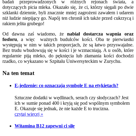
badań przeprowadzonych w różnych rejonach świata, a
dotyczących picia mleka. Okazało się, że ci, którzy sięgali po dwie
szklanki dziennie, byli znacznie mniej zagrożeni zawałem i udarem
niż ludzie niepijący go. Napój ten chronił ich także przed cukrzycą i
rakiem jelita grubego!
Od dawna zaś wiadomo, że
nabiał dostarcza wapnia oraz
fosforu
, a więc ważnych budulców kości. Oba te pierwiastki
występują w nim w takich proporcjach, że są łatwo przyswajalne.
Bez trudu wbudowują się w kości i je wzmacniają. A u osób, które
regularnie piją mleko, do pęknięcia lub złamania kości dochodzi
rzadko, co wykazano w Szpitalu Uniwersyteckim w Zurychu.
Na ten temat
E-jedzenie: co oznaczają symbole E na etykietach?
Sztuczne dodatki w wędlinach, serach czy słodyczach? Jest
ich w sumie ponad 400 i kryją się pod wspólnym symbolem
E. Okazuje się jednak, że nie każde E to trucizna.
czytaj więcej »
Witamina B12 zapewni ci siłę