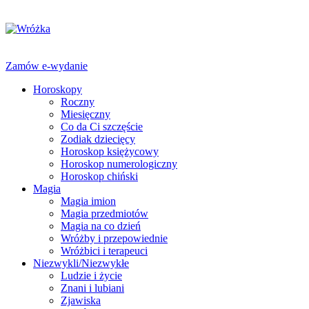
Zamów e-wydanie
Horoskopy
Roczny
Miesięczny
Co da Ci szczęście
Zodiak dziecięcy
Horoskop księżycowy
Horoskop numerologiczny
Horoskop chiński
Magia
Magia imion
Magia przedmiotów
Magia na co dzień
Wróżby i przepowiednie
Wróżbici i terapeuci
Niezwykli/Niezwykłe
Ludzie i życie
Znani i lubiani
Zjawiska