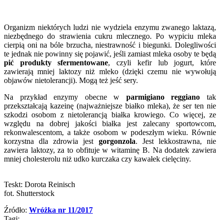
Organizm niektórych ludzi nie wydziela enzymu zwanego laktazą,
niezbędnego do strawienia cukru mlecznego. Po wypiciu mleka
cierpią oni na bóle brzucha, niestrawność i biegunki. Dolegliwości
te jednak nie powinny się pojawić, jeśli zamiast mleka osoby te będą
pić produkty sfermentowane
, czyli kefir lub jogurt, które
zawierają mniej laktozy niż mleko (dzięki czemu nie wywołują
objawów nietolerancji). Mogą też jeść sery.
Na przykład enzymy obecne w
parmigiano reggiano
tak
przekształcają kazeinę (najważniejsze białko mleka), że ser ten nie
szkodzi osobom z nietolerancją białka krowiego. Co więcej, ze
względu na dobrej jakości białka jest zalecany sportowcom,
rekonwalescentom, a także osobom w podeszłym wieku. Równie
korzystna dla zdrowia jest
gorgonzola
. Jest lekkostrawna, nie
zawiera laktozy, za to obfituje w witaminę B. Na dodatek zawiera
mniej cholesterolu niż udko kurczaka czy kawałek cielęciny.
Teskt: Dorota Reinisch
fot. Shutterstock
Źródło:
Wróżka nr 11/2017
Tagi: