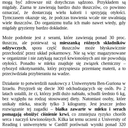
mogą być zdrowsze niż dotychczas sądzono. Przykładem są
migdały. Ziarna te zawierają bardzo dużo tłuszczów, co powinno
oznaczać, że dostarczają wielu kalorii i sprzyjają otyłości.
Tymczasem okazuje się, że podczas trawienia wcale nie uwalniają
wiele tłuszczów. Do organizmu trafia ich mało nawet wtedy, gdy
migdały gryziemy bardzo dokładnie.
Może podobnie jest z serami, które zawierają ponad 30 proc.
tłuszczu, ale ponieważ są
mieszanką różnych składników
odżywczych
, spora część tłuszczów może błyskawicznie
przechodzić przez układ pokarmowy. Nie są więc magazynowane
w organizmie i nie zatykają naczyń krwionośnych ani nie powodują
otyłości. Ponadto w mleku znajduje się związek chemiczny –
rybozyd nikotynamidu, który przyspiesza przemianę materii, a to
przeciwdziała przybieraniu na wadze.
Działanie to potwierdzili naukowcy z Uniwersytetu Ben-Guriona w
Izraelu. Przyjrzeli się diecie 300 odchudzających się osób. Po 2
latach ustalili, że ci, którzy jedli dużo nabiału, schudli średnio 6 kg,
bez względu na rodzaj stosowanej diety. Natomiast osoby, które
unikały mleka, straciły tylko 3 kilogramy. Jest jeszcze jedno
rozwiązanie tej zagadki –
białka zawarte w mleku i serach
pomagają obniżyć ciśnienie krwi
, co zmniejsza ryzyko chorób
serca i naczyń krwionośnych. Kilka lat temu uczeni z University of
Reading i uniwersytetu w Cardiff porównali wyniki ponad 320