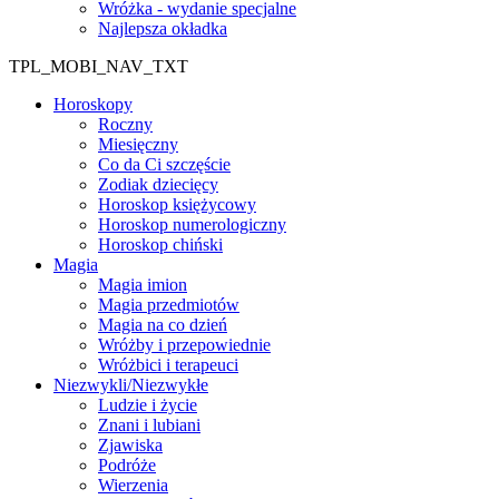
Wróżka - wydanie specjalne
Najlepsza okładka
TPL_MOBI_NAV_TXT
Horoskopy
Roczny
Miesięczny
Co da Ci szczęście
Zodiak dziecięcy
Horoskop księżycowy
Horoskop numerologiczny
Horoskop chiński
Magia
Magia imion
Magia przedmiotów
Magia na co dzień
Wróżby i przepowiednie
Wróżbici i terapeuci
Niezwykli/Niezwykłe
Ludzie i życie
Znani i lubiani
Zjawiska
Podróże
Wierzenia