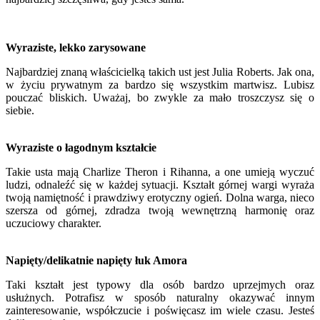
Wyraziste, lekko zarysowane
Najbardziej znaną właścicielką takich ust jest Julia Roberts. Jak ona,
w życiu prywatnym za bardzo się wszystkim martwisz. Lubisz
pouczać bliskich. Uważaj, bo zwykle za mało troszczysz się o
siebie.
Wyraziste o łagodnym kształcie
Takie usta mają Charlize Theron i Rihanna, a one umieją wyczuć
ludzi, odnaleźć się w każdej sytuacji. Kształt górnej wargi wyraża
twoją namiętność i prawdziwy erotyczny ogień. Dolna warga, nieco
szersza od górnej, zdradza twoją wewnętrzną harmonię oraz
uczuciowy charakter.
Napięty
/delikatnie napięty
łuk Amora
Taki kształt jest typowy dla osób bardzo uprzejmych oraz
usłużnych. Potrafisz w sposób naturalny okazywać innym
zainteresowanie, współczucie i poświęcasz im wiele czasu. Jesteś