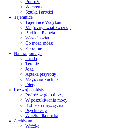
Podróże
Wierzenia
Sztuka i artyści
Tajemnice
Tajemnice Watykanu
Magiczny świat zwierząt
Błękitna Planeta
Wszechświat
Co może mózg
Zbrodnie
Natura pomaga
Uroda
Terapie
Joga
Apteka przyrody
Magiczna kuchnia
Diety
Rozwój osobisty
Podróż w głąb duszy
W poszukiwaniu mocy
Kobieta i mężczyzna
Psychotesty
Wróżka dla ducha
Archiwum
Wróżka