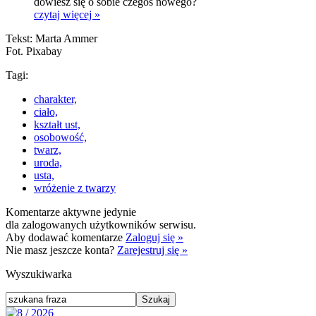
dowiesz się o sobie czegoś nowego?
czytaj więcej »
Tekst: Marta Ammer
Fot. Pixabay
Tagi:
charakter,
ciało,
kształt ust,
osobowość,
twarz,
uroda,
usta,
wróżenie z twarzy
Komentarze aktywne jedynie
dla zalogowanych użytkowników serwisu.
Aby dodawać komentarze
Zaloguj się »
Nie masz jeszcze konta?
Zarejestruj się »
Wyszukiwarka