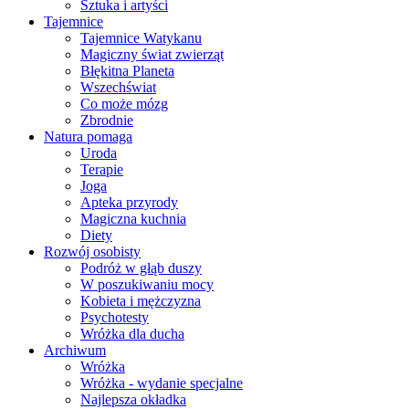
Sztuka i artyści
Tajemnice
Tajemnice Watykanu
Magiczny świat zwierząt
Błękitna Planeta
Wszechświat
Co może mózg
Zbrodnie
Natura pomaga
Uroda
Terapie
Joga
Apteka przyrody
Magiczna kuchnia
Diety
Rozwój osobisty
Podróż w głąb duszy
W poszukiwaniu mocy
Kobieta i mężczyzna
Psychotesty
Wróżka dla ducha
Archiwum
Wróżka
Wróżka - wydanie specjalne
Najlepsza okładka