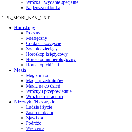
Wróżka - wydanie specjalne
Najlepsza okładka
TPL_MOBI_NAV_TXT
Horoskopy
Roczny
Miesięczny
Co da Ci szczęście
Zodiak dziecięcy
Horoskop księżycowy
Horoskop numerologiczny
Horoskop chiński
Magia
Magia imion
Magia przedmiotów
Magia na co dzień
Wróżby i przepowiednie
Wróżbici i terapeuci
Niezwykli/Niezwykłe
Ludzie i życie
Znani i lubiani
Zjawiska
Podróże
Wierzenia