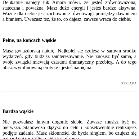
Delikatnie napięty łuk Amora mówi, że jesteś zrównoważona,
stateczna i poważna. Masz dużo energii i jesteś bardzo aktywna.
Ważne dla ciebie jest zachowanie równowagi pomiędzy dawaniem
a braniem. Uważasz też, że to, co dajesz, zawsze wraca do ciebie.
Pełne, na końcach wąskie
Masz gwiazdorską naturę. Najlepiej się czujesz w samym środku
wydarzeń, gdy budzisz zainteresowanie. Nie znosisz być sama, a
twoje związki miewają czasami dramatyczny przebieg. A do tego
ubisz wyrafinowaną erotykę i jesteś namiętna.
REKLAMA
Bardzo wąskie
Nie pozwalasz innym dogonić siebie. Zawsze musisz być na
pierwsza. Stanowczo dążysz do celu i konsekwentnie realizujesz
podjęte zadania. Masz skłonności do bycia singlem, bo czujesz się
najbardziej szczęśliwa, gdy jesteś sama.