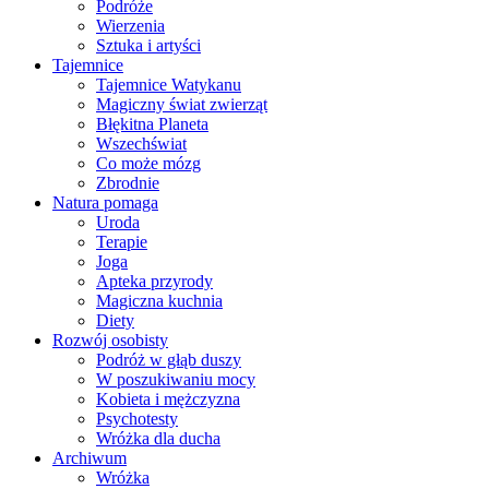
Podróże
Wierzenia
Sztuka i artyści
Tajemnice
Tajemnice Watykanu
Magiczny świat zwierząt
Błękitna Planeta
Wszechświat
Co może mózg
Zbrodnie
Natura pomaga
Uroda
Terapie
Joga
Apteka przyrody
Magiczna kuchnia
Diety
Rozwój osobisty
Podróż w głąb duszy
W poszukiwaniu mocy
Kobieta i mężczyzna
Psychotesty
Wróżka dla ducha
Archiwum
Wróżka