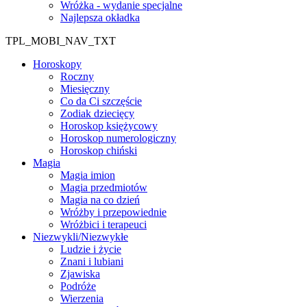
Wróżka - wydanie specjalne
Najlepsza okładka
TPL_MOBI_NAV_TXT
Horoskopy
Roczny
Miesięczny
Co da Ci szczęście
Zodiak dziecięcy
Horoskop księżycowy
Horoskop numerologiczny
Horoskop chiński
Magia
Magia imion
Magia przedmiotów
Magia na co dzień
Wróżby i przepowiednie
Wróżbici i terapeuci
Niezwykli/Niezwykłe
Ludzie i życie
Znani i lubiani
Zjawiska
Podróże
Wierzenia