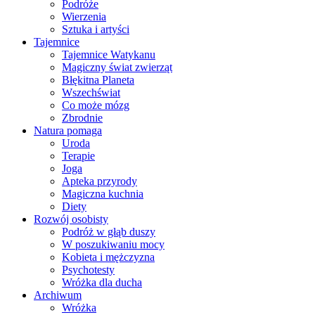
Podróże
Wierzenia
Sztuka i artyści
Tajemnice
Tajemnice Watykanu
Magiczny świat zwierząt
Błękitna Planeta
Wszechświat
Co może mózg
Zbrodnie
Natura pomaga
Uroda
Terapie
Joga
Apteka przyrody
Magiczna kuchnia
Diety
Rozwój osobisty
Podróż w głąb duszy
W poszukiwaniu mocy
Kobieta i mężczyzna
Psychotesty
Wróżka dla ducha
Archiwum
Wróżka