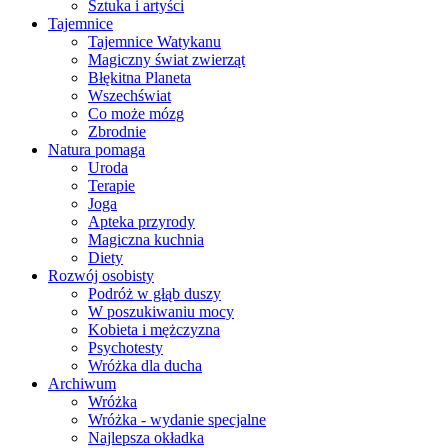
Sztuka i artyści
Tajemnice
Tajemnice Watykanu
Magiczny świat zwierząt
Błękitna Planeta
Wszechświat
Co może mózg
Zbrodnie
Natura pomaga
Uroda
Terapie
Joga
Apteka przyrody
Magiczna kuchnia
Diety
Rozwój osobisty
Podróż w głąb duszy
W poszukiwaniu mocy
Kobieta i mężczyzna
Psychotesty
Wróżka dla ducha
Archiwum
Wróżka
Wróżka - wydanie specjalne
Najlepsza okładka