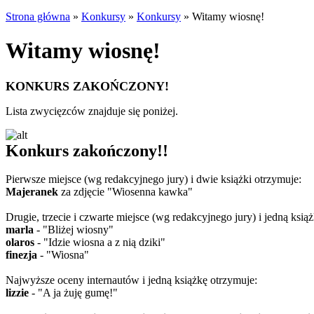
Strona główna
»
Konkursy
»
Konkursy
»
Witamy wiosnę!
Witamy wiosnę!
KONKURS ZAKOŃCZONY!
Lista zwycięzców znajduje się poniżej.
Konkurs zakończony!!
Pierwsze miejsce (wg redakcyjnego jury) i dwie książki otrzymuje:
Majeranek
za zdjęcie "Wiosenna kawka"
Drugie, trzecie i czwarte miejsce (wg redakcyjnego jury) i jedną ksią
marla
- "Bliżej wiosny"
olaros
- "Idzie wiosna a z nią dziki"
finezja
- "Wiosna"
Najwyższe oceny internautów i jedną książkę otrzymuje:
lizzie
- "A ja żuję gumę!"