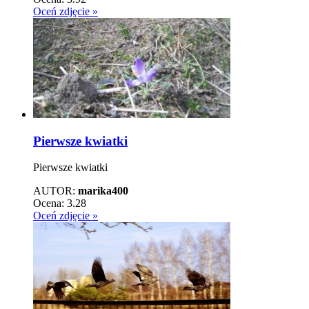
Oceń zdjęcie »
Pierwsze kwiatki
Pierwsze kwiatki
AUTOR:
marika400
Ocena:
3.28
Oceń zdjęcie »