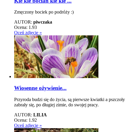
Kle kle bocian kle kle ...
Zmęczony bociek po podróży :)
AUTOR:
piwczaka
Ocena:
1.93
Oceń zdjęcie »
Wiosenne ożywienie...
Przyroda budzi się do życia, są pierwsze kwiatki a pszczoły
zabrały się, po długiej zimie, do swojej pracy.
AUTOR:
LILIA
Ocena:
1.92
Oceń zdjęcie »