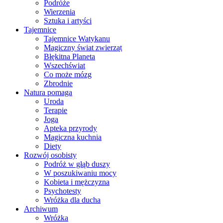
Podróże
Wierzenia
Sztuka i artyści
Tajemnice
Tajemnice Watykanu
Magiczny świat zwierząt
Błękitna Planeta
Wszechświat
Co może mózg
Zbrodnie
Natura pomaga
Uroda
Terapie
Joga
Apteka przyrody
Magiczna kuchnia
Diety
Rozwój osobisty
Podróż w głąb duszy
W poszukiwaniu mocy
Kobieta i mężczyzna
Psychotesty
Wróżka dla ducha
Archiwum
Wróżka