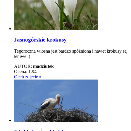
Jasnogórskie krokusy
Tegoroczna wiosna jest bardzo spóźniona i nawet krokusy są
leniwe :)
AUTOR:
madziutek
Ocena:
1.94
Oceń zdjęcie »