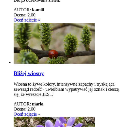
Długo oczekiwana zieleń.
AUTOR:
kamiii
Ocena:
2.00
Oceń zdjęcie »
Bliżej wiosny
Wiosna to żywe kolory, intensywne zapachy i tryskająca
zewsząd radość - uwielbiam wypatrywać jej oznak i cieszę
się, że wreszcie JEST.
AUTOR:
marla
Ocena:
2.00
Oceń zdjęcie »