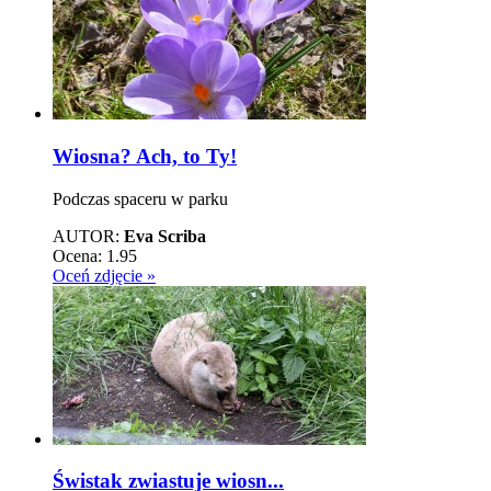
Wiosna? Ach, to Ty!
Podczas spaceru w parku
AUTOR:
Eva Scriba
Ocena:
1.95
Oceń zdjęcie »
Świstak zwiastuje wiosn...