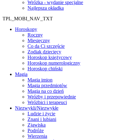
Wróżka - wydanie specjalne
Najlepsza okładka
TPL_MOBI_NAV_TXT
Horoskopy
Roczny
Miesięczny
Co da Ci szczęście
Zodiak dziecięcy
Horoskop księżycowy
Horoskop numerologiczny
Horoskop chiński
Magia
Magia imion
Magia przedmiotów
Magia na co dzień
Wróżby i przepowiednie
Wróżbici i terapeuci
Niezwykli/Niezwykłe
Ludzie i życie
Znani i lubiani
Zjawiska
Podróże
Wierzenia