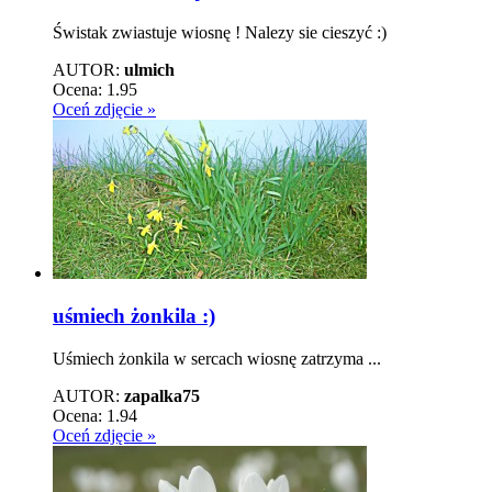
Świstak zwiastuje wiosnę ! Nalezy sie cieszyć :)
AUTOR:
ulmich
Ocena:
1.95
Oceń zdjęcie »
uśmiech żonkila :)
Uśmiech żonkila w sercach wiosnę zatrzyma ...
AUTOR:
zapalka75
Ocena:
1.94
Oceń zdjęcie »