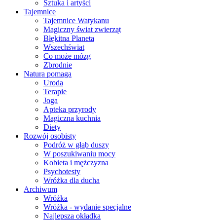
Sztuka i artyści
Tajemnice
Tajemnice Watykanu
Magiczny świat zwierząt
Błękitna Planeta
Wszechświat
Co może mózg
Zbrodnie
Natura pomaga
Uroda
Terapie
Joga
Apteka przyrody
Magiczna kuchnia
Diety
Rozwój osobisty
Podróż w głąb duszy
W poszukiwaniu mocy
Kobieta i mężczyzna
Psychotesty
Wróżka dla ducha
Archiwum
Wróżka
Wróżka - wydanie specjalne
Najlepsza okładka