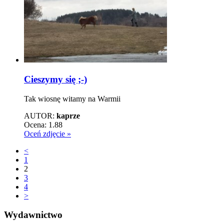
Cieszymy się ;-)
Tak wiosnę witamy na Warmii
AUTOR:
kaprze
Ocena:
1.88
Oceń zdjęcie »
<
1
2
3
4
>
Wydawnictwo