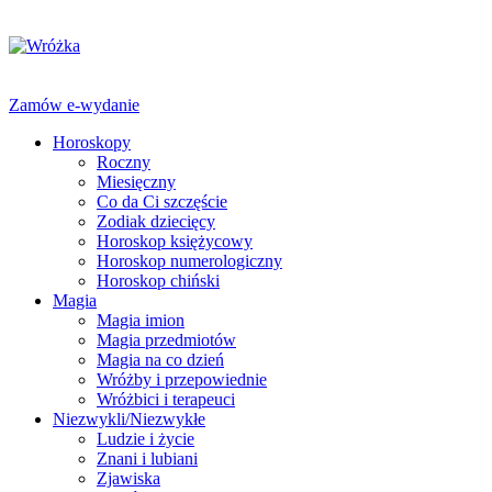
Zamów e-wydanie
Horoskopy
Roczny
Miesięczny
Co da Ci szczęście
Zodiak dziecięcy
Horoskop księżycowy
Horoskop numerologiczny
Horoskop chiński
Magia
Magia imion
Magia przedmiotów
Magia na co dzień
Wróżby i przepowiednie
Wróżbici i terapeuci
Niezwykli/Niezwykłe
Ludzie i życie
Znani i lubiani
Zjawiska