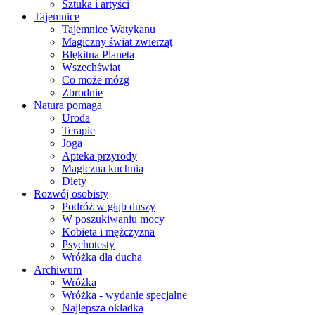
Sztuka i artyści
Tajemnice
Tajemnice Watykanu
Magiczny świat zwierząt
Błękitna Planeta
Wszechświat
Co może mózg
Zbrodnie
Natura pomaga
Uroda
Terapie
Joga
Apteka przyrody
Magiczna kuchnia
Diety
Rozwój osobisty
Podróż w głąb duszy
W poszukiwaniu mocy
Kobieta i mężczyzna
Psychotesty
Wróżka dla ducha
Archiwum
Wróżka
Wróżka - wydanie specjalne
Najlepsza okładka