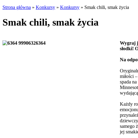
Strona główna
»
Konkursy
»
Konkursy
»
Smak chili, smak życia
Smak chili, smak życia
Wygraj j
słodki! 
Na odpo
Oryginal
miłości 
spada na 
Minnesoty
wydającą
Każdy roz
emocjonuj
przynależ
dziewczyn
samego ż
jej smak