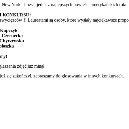
er New York Timesa, jedna z najlepszych powieści amerykańskich roku
I KONKURSU:
 zwycięzców!!! Laureatami są osoby, które wysłały najciekawsze propoz
 Kupczyk
a Czernecka
Chyczewska
łoszka
emy!
łaszania zdjęć już minął
już się zakończył, zapraszamy do głosowania w innych konkursach.