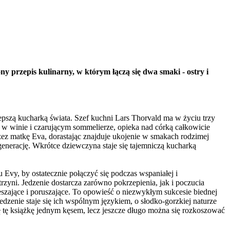
y przepis kulinarny, w którym łączą się dwa smaki - ostry i
epszą kucharką świata. Szef kuchni Lars Thorvald ma w życiu trzy
ę w winie i czarującym sommelierze, opieka nad córką całkowicie
rzez matkę Eva, dorastając znajduje ukojenie w smakach rodzimej
generację. Wkrótce dziewczyna staje się tajemniczą kucharką
u Evy, by ostatecznie połączyć się podczas wspaniałej i
rzyni. Jedzenie dostarcza zarówno pokrzepienia, jak i poczucia
ieszające i poruszające. To opowieść o niezwykłym sukcesie biednej
edzenie staje się ich wspólnym językiem, o słodko-gorzkiej naturze
ę tę książkę jednym kęsem, lecz jeszcze długo można się rozkoszować