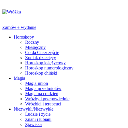
Zamów e-wydanie
Horoskopy
Roczny
Miesięczny
Co da Ci szczęście
Zodiak dziecięcy
Horoskop księżycowy
Horoskop numerologiczny
Horoskop chiński
Magia
Magia imion
Magia przedmiotów
Magia na co dzień
Wróżby i przepowiednie
Wróżbici i terapeuci
Niezwykli/Niezwykłe
Ludzie i życie
Znani i lubiani
Zjawiska