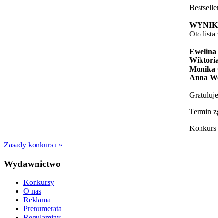
Bestsell
WYNIK
Oto lista
Ewelina
Wiktori
Monika 
Anna Wo
Gratuluj
Termin zg
Konkurs 
Zasady konkursu »
Wydawnictwo
Konkursy
O nas
Reklama
Prenumerata
Regulaminy