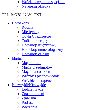
Wróżka - wydanie specjalne
Najlepsza okładka
TPL_MOBI_NAV_TXT
Horoskopy
Roczny
Miesięczny
Co da Ci szczęście
Zodiak dziecięcy
Horoskop księżycowy
Horoskop numerologiczny
Horoskop chiński
Magia
Magia imion
Magia przedmiotów
Magia na co dzień
Wróżby i przepowiednie
Wróżbici i terapeuci
Niezwykli/Niezwykłe
Ludzie i życie
Znani i lubiani
Zjawiska
Podróże
Wierzenia