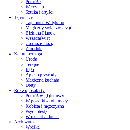
Podróże
Wierzenia
Sztuka i artyści
Tajemnice
Tajemnice Watykanu
Magiczny świat zwierząt
Błękitna Planeta
Wszechświat
Co może mózg
Zbrodnie
Natura pomaga
Uroda
Terapie
Joga
Apteka przyrody
Magiczna kuchnia
Diety
Rozwój osobisty
Podróż w głąb duszy
W poszukiwaniu mocy
Kobieta i mężczyzna
Psychotesty
Wróżka dla ducha
Archiwum
Wróżka