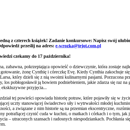
edną z czterech książek! Zadanie konkursowe: Napisz swój ulubion
Odpowiedź prześlij na adres:
e-wrozka@tejot.com.pl
wiedzi czekamy do 17 października!
na, zabawna, pokrzepiająca opowieść o dziewczynie, która zostaje najl
– gotowanie, żonę Cynthię i córeczkę Evę. Kiedy Cynthia zakochuje si
Larsa, który dzieli się z nią swoimi kulinarnymi pasjami. Porzucona p
, los pobłogosławił ją bowiem podniebieniem, jakie zdarza się raz na 
 ekskluzywne przyjęcia...
dział tej powieści opowiada historię potraw, które pojawiły się w życi
ącej uczty stanowiącej świadectwo siły i wytrwałości młodej kuchmist
ności, a związane z nim historie są na przemian ekscentryczne, rozśm
y potrafiącej czynić cuda w kuchni, o matkach i córkach i o tym, jak j
ycia – utraconych szansach i radosnych niespodziankach. Pochłania si
iem.