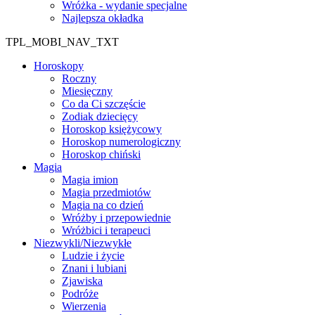
Wróżka - wydanie specjalne
Najlepsza okładka
TPL_MOBI_NAV_TXT
Horoskopy
Roczny
Miesięczny
Co da Ci szczęście
Zodiak dziecięcy
Horoskop księżycowy
Horoskop numerologiczny
Horoskop chiński
Magia
Magia imion
Magia przedmiotów
Magia na co dzień
Wróżby i przepowiednie
Wróżbici i terapeuci
Niezwykli/Niezwykłe
Ludzie i życie
Znani i lubiani
Zjawiska
Podróże
Wierzenia