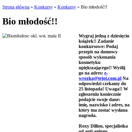
Strona główna
»
Konkursy
»
Konkursy
»
Bio młodość!!
Bio młodość!!
Wygraj jedną z dziesięciu
książek!! Zadanie
konkursowe: Podaj
przepis na domowy
sposób wykonania
kosmetyku
upiększającego!! Wyślij
go na adres:
e-
wrozka@tejot.com.pl
Na
odpowiedzi czekamy do
25 listopada! Uwaga!! W
zgłoszeniu koniecznie
podajcie swoje dane:
imię, nazwisko i adres, na
który ma zostać wysłana
nagroda.
Roxy Dillon, specjalistka
od anti-agingu,