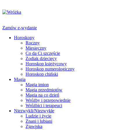
Zamów e-wydanie
Horoskopy
Roczny
Miesięczny
Co da Ci szczęście
Zodiak dziecięcy
Horoskop księżycowy
Horoskop numerologiczny
Horoskop chiński
Magia
Magia imion
Magia przedmiotów
Magia na co dzień
Wróżby i przepowiednie
Wróżbici i terapeuci
Niezwykli/Niezwykłe
Ludzie i życie
Znani i lubiani
Zjawiska