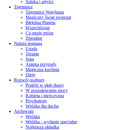
Sztuka i artyści
Tajemnice
Tajemnice Watykanu
Magiczny świat zwierząt
Błękitna Planeta
Wszechświat
Co może mózg
Zbrodnie
Natura pomaga
Uroda
Terapie
Joga
Apteka przyrody
Magiczna kuchnia
Diety
Rozwój osobisty
Podróż w głąb duszy
W poszukiwaniu mocy
Kobieta i mężczyzna
Psychotesty
Wróżka dla ducha
Archiwum
Wróżka
Wróżka - wydanie specjalne
Najlepsza okładka