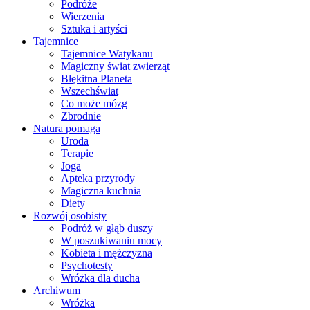
Podróże
Wierzenia
Sztuka i artyści
Tajemnice
Tajemnice Watykanu
Magiczny świat zwierząt
Błękitna Planeta
Wszechświat
Co może mózg
Zbrodnie
Natura pomaga
Uroda
Terapie
Joga
Apteka przyrody
Magiczna kuchnia
Diety
Rozwój osobisty
Podróż w głąb duszy
W poszukiwaniu mocy
Kobieta i mężczyzna
Psychotesty
Wróżka dla ducha
Archiwum
Wróżka