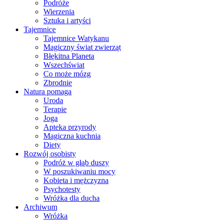
Podróże
Wierzenia
Sztuka i artyści
Tajemnice
Tajemnice Watykanu
Magiczny świat zwierząt
Błękitna Planeta
Wszechświat
Co może mózg
Zbrodnie
Natura pomaga
Uroda
Terapie
Joga
Apteka przyrody
Magiczna kuchnia
Diety
Rozwój osobisty
Podróż w głąb duszy
W poszukiwaniu mocy
Kobieta i mężczyzna
Psychotesty
Wróżka dla ducha
Archiwum
Wróżka