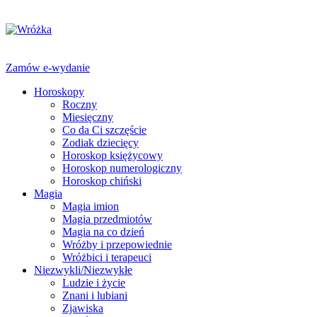
Zamów e-wydanie
Horoskopy
Roczny
Miesięczny
Co da Ci szczęście
Zodiak dziecięcy
Horoskop księżycowy
Horoskop numerologiczny
Horoskop chiński
Magia
Magia imion
Magia przedmiotów
Magia na co dzień
Wróżby i przepowiednie
Wróżbici i terapeuci
Niezwykli/Niezwykłe
Ludzie i życie
Znani i lubiani
Zjawiska