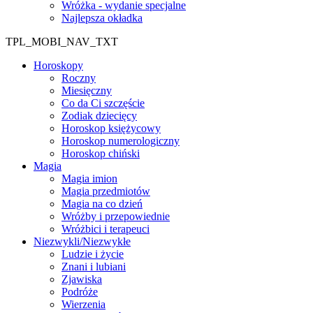
Wróżka - wydanie specjalne
Najlepsza okładka
TPL_MOBI_NAV_TXT
Horoskopy
Roczny
Miesięczny
Co da Ci szczęście
Zodiak dziecięcy
Horoskop księżycowy
Horoskop numerologiczny
Horoskop chiński
Magia
Magia imion
Magia przedmiotów
Magia na co dzień
Wróżby i przepowiednie
Wróżbici i terapeuci
Niezwykli/Niezwykłe
Ludzie i życie
Znani i lubiani
Zjawiska
Podróże
Wierzenia