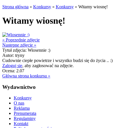
Strona główna
»
Konkursy
»
Konkursy
»
Witamy wiosnę!
Witamy wiosnę!
«
Poprzednie zdjęcie
Następne zdjęcie
»
Tytuł zdjęcia:
Wiosennie :)
Autor:
tryny
Cudownie ciepłe powietrze i wszystko budzi się do życia .. :)
Zaloguj się
, aby zagłosować na zdjęcie.
Ocena:
2.07
Główna strona konkursu »
Wydawnictwo
Konkursy
O nas
Reklama
Prenumerata
Regulaminy
Kontakt