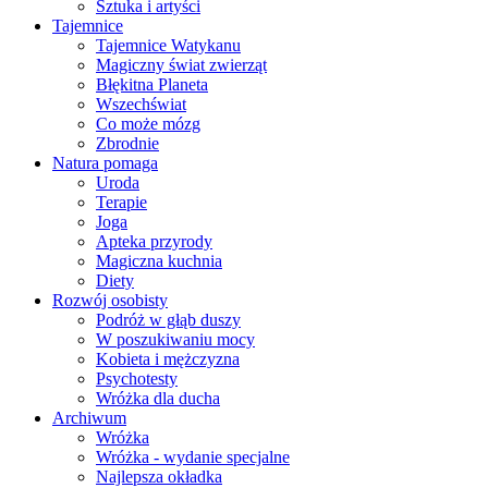
Sztuka i artyści
Tajemnice
Tajemnice Watykanu
Magiczny świat zwierząt
Błękitna Planeta
Wszechświat
Co może mózg
Zbrodnie
Natura pomaga
Uroda
Terapie
Joga
Apteka przyrody
Magiczna kuchnia
Diety
Rozwój osobisty
Podróż w głąb duszy
W poszukiwaniu mocy
Kobieta i mężczyzna
Psychotesty
Wróżka dla ducha
Archiwum
Wróżka
Wróżka - wydanie specjalne
Najlepsza okładka