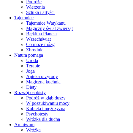
Podróże
Wierzenia
Sztuka i artyści
Tajemnice
Tajemnice Watykanu
Magiczny świat zwierząt
Błękitna Planeta
Wszechświat
Co może mózg
Zbrodnie
Natura pomaga
Uroda
Terapie
Joga
Apteka przyrody
Magiczna kuchnia
Diety
Rozwój osobisty
Podróż w głąb duszy
W poszukiwaniu mocy
Kobieta i mężczyzna
Psychotesty
Wróżka dla ducha
Archiwum
Wróżka