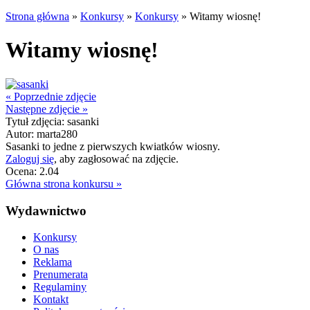
Strona główna
»
Konkursy
»
Konkursy
»
Witamy wiosnę!
Witamy wiosnę!
«
Poprzednie zdjęcie
Następne zdjęcie
»
Tytuł zdjęcia:
sasanki
Autor:
marta280
Sasanki to jedne z pierwszych kwiatków wiosny.
Zaloguj się
, aby zagłosować na zdjęcie.
Ocena:
2.04
Główna strona konkursu »
Wydawnictwo
Konkursy
O nas
Reklama
Prenumerata
Regulaminy
Kontakt