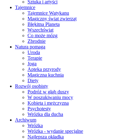
Sztuka i artyści
Tajemnice
Tajemnice Watykanu
Magiczny świat zwierząt
Błękitna Planeta
Wszechświat
Co może mózg
Zbrodnie
Natura pomaga
Uroda
Terapie
Joga
Apteka przyrody
Magiczna kuchnia
Diety
Rozwój osobisty
Podróż w głąb duszy
W poszukiwaniu mocy
Kobieta i mężczyzna
Psychotesty
Wróżka dla ducha
Archiwum
Wróżka
Wróżka - wydanie specjalne
Najlepsza okładka