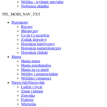
Wróżka - wydanie specjalne
Najlepsza okładka
TPL_MOBI_NAV_TXT
Horoskopy
Roczny
Miesięczny
Co da Ci szczęście
Zodiak dziecięcy
Horoskop księżycowy
Horoskop numerologiczny
Horoskop chiński
Magia
Magia imion
Magia przedmiotów
Magia na co dzień
Wróżby i przepowiednie
Wróżbici i terapeuci
Niezwykli/Niezwykłe
Ludzie i życie
Znani i lubiani
Zjawiska
Podróże
Wierzenia