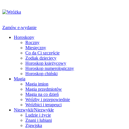
Zamów e-wydanie
Horoskopy
Roczny
Miesięczny
Co da Ci szczęście
Zodiak dziecięcy
Horoskop księżycowy
Horoskop numerologiczny
Horoskop chiński
Magia
Magia imion
Magia przedmiotów
Magia na co dzień
Wróżby i przepowiednie
Wróżbici i terapeuci
Niezwykli/Niezwykłe
Ludzie i życie
Znani i lubiani
Zjawiska