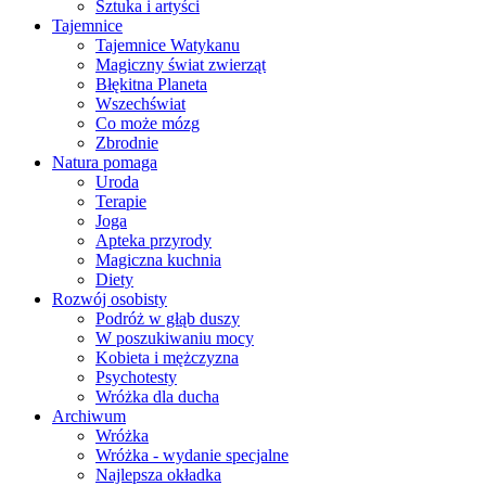
Sztuka i artyści
Tajemnice
Tajemnice Watykanu
Magiczny świat zwierząt
Błękitna Planeta
Wszechświat
Co może mózg
Zbrodnie
Natura pomaga
Uroda
Terapie
Joga
Apteka przyrody
Magiczna kuchnia
Diety
Rozwój osobisty
Podróż w głąb duszy
W poszukiwaniu mocy
Kobieta i mężczyzna
Psychotesty
Wróżka dla ducha
Archiwum
Wróżka
Wróżka - wydanie specjalne
Najlepsza okładka