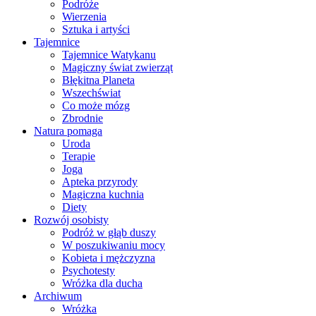
Podróże
Wierzenia
Sztuka i artyści
Tajemnice
Tajemnice Watykanu
Magiczny świat zwierząt
Błękitna Planeta
Wszechświat
Co może mózg
Zbrodnie
Natura pomaga
Uroda
Terapie
Joga
Apteka przyrody
Magiczna kuchnia
Diety
Rozwój osobisty
Podróż w głąb duszy
W poszukiwaniu mocy
Kobieta i mężczyzna
Psychotesty
Wróżka dla ducha
Archiwum
Wróżka