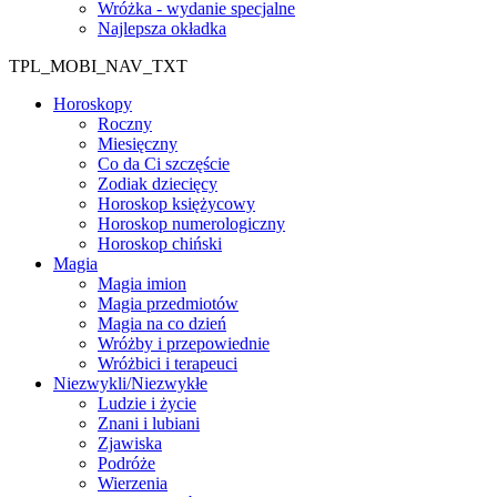
Wróżka - wydanie specjalne
Najlepsza okładka
TPL_MOBI_NAV_TXT
Horoskopy
Roczny
Miesięczny
Co da Ci szczęście
Zodiak dziecięcy
Horoskop księżycowy
Horoskop numerologiczny
Horoskop chiński
Magia
Magia imion
Magia przedmiotów
Magia na co dzień
Wróżby i przepowiednie
Wróżbici i terapeuci
Niezwykli/Niezwykłe
Ludzie i życie
Znani i lubiani
Zjawiska
Podróże
Wierzenia