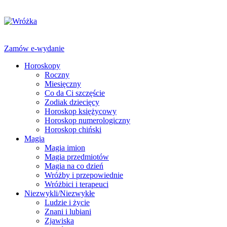
Zamów e-wydanie
Horoskopy
Roczny
Miesięczny
Co da Ci szczęście
Zodiak dziecięcy
Horoskop księżycowy
Horoskop numerologiczny
Horoskop chiński
Magia
Magia imion
Magia przedmiotów
Magia na co dzień
Wróżby i przepowiednie
Wróżbici i terapeuci
Niezwykli/Niezwykłe
Ludzie i życie
Znani i lubiani
Zjawiska