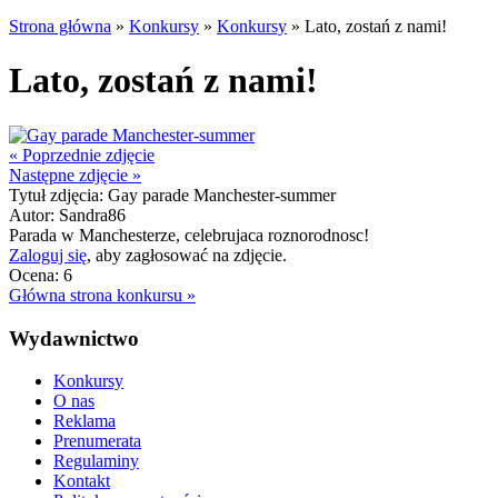
Strona główna
»
Konkursy
»
Konkursy
»
Lato, zostań z nami!
Lato, zostań z nami!
«
Poprzednie zdjęcie
Następne zdjęcie
»
Tytuł zdjęcia:
Gay parade Manchester-summer
Autor:
Sandra86
Parada w Manchesterze, celebrujaca roznorodnosc!
Zaloguj się
, aby zagłosować na zdjęcie.
Ocena:
6
Główna strona konkursu »
Wydawnictwo
Konkursy
O nas
Reklama
Prenumerata
Regulaminy
Kontakt