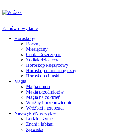
Zamów e-wydanie
Horoskopy
Roczny
Miesięczny
Co da Ci szczęście
Zodiak dziecięcy
Horoskop księżycowy
Horoskop numerologiczny
Horoskop chiński
Magia
Magia imion
Magia przedmiotów
Magia na co dzień
Wróżby i przepowiednie
Wróżbici i terapeuci
Niezwykli/Niezwykłe
Ludzie i życie
Znani i lubiani
Zjawiska