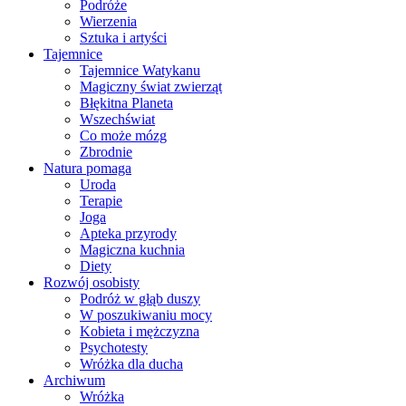
Podróże
Wierzenia
Sztuka i artyści
Tajemnice
Tajemnice Watykanu
Magiczny świat zwierząt
Błękitna Planeta
Wszechświat
Co może mózg
Zbrodnie
Natura pomaga
Uroda
Terapie
Joga
Apteka przyrody
Magiczna kuchnia
Diety
Rozwój osobisty
Podróż w głąb duszy
W poszukiwaniu mocy
Kobieta i mężczyzna
Psychotesty
Wróżka dla ducha
Archiwum
Wróżka