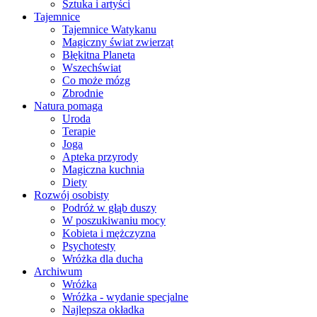
Sztuka i artyści
Tajemnice
Tajemnice Watykanu
Magiczny świat zwierząt
Błękitna Planeta
Wszechświat
Co może mózg
Zbrodnie
Natura pomaga
Uroda
Terapie
Joga
Apteka przyrody
Magiczna kuchnia
Diety
Rozwój osobisty
Podróż w głąb duszy
W poszukiwaniu mocy
Kobieta i mężczyzna
Psychotesty
Wróżka dla ducha
Archiwum
Wróżka
Wróżka - wydanie specjalne
Najlepsza okładka