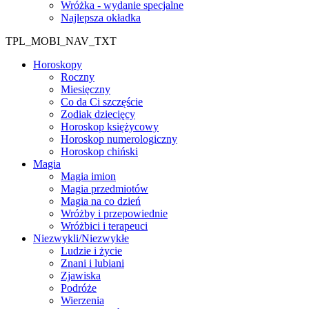
Wróżka - wydanie specjalne
Najlepsza okładka
TPL_MOBI_NAV_TXT
Horoskopy
Roczny
Miesięczny
Co da Ci szczęście
Zodiak dziecięcy
Horoskop księżycowy
Horoskop numerologiczny
Horoskop chiński
Magia
Magia imion
Magia przedmiotów
Magia na co dzień
Wróżby i przepowiednie
Wróżbici i terapeuci
Niezwykli/Niezwykłe
Ludzie i życie
Znani i lubiani
Zjawiska
Podróże
Wierzenia