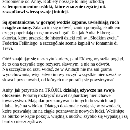
zdrobnienie od Anny. Kobiety noszące to imię uchodzą
za
temperamentne osóbki, które znacznie częściej niż
rozsądkowi wierzą swojej intuicji.
Są spontaniczne, w gorącej wodzie kąpane, uwielbiają ruch
i ciągłe zmiany.
Zdarza im się mówić, zanim pomyślą, skutkiem
czego popełniają masę uroczych gaf. Tak jak Anita Ekberg –
aktorka, która przeszła do historii dzięki roli w „Słodkim życiu”
Federica Felliniego, a szczególnie scenie kąpieli w fontannie di
Trevi.
Otóż znajdując się u szczytu kariery, pani Ekberg wyraziła pogląd,
że to ona uczyniła tego reżysera sławnym, a nie na odwrót.
Na szczęście od razu widać, że w Anitach nie ma ani grama
wyrachowania, więc łatwo im wybaczyć wszystkie nierozważne
słowa i przechwałki, od których nie potrafią się powstrzymać.
Anity, jak przystało na TRÓJKI,
działają ożywczo na swoje
otoczenie
. Potrafią rozkręcić nawet najbardziej nieruchawe
towarzystwo. Mają dar przekonywania innych do swoich racji
i lubią być na widoku. Dlatego doskonale czują się w zawodach,
które pozwalają im na ciągłe poznawanie nowych ludzi. Wciśnięte
za biurko w kącie pokoju, więdną z nudów, szybko się wypalają i są
bardzo nieszczęśliwe.