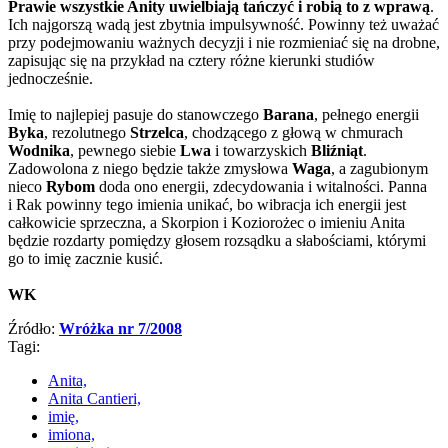
Prawie wszystkie Anity uwielbiają tańczyć i robią to z wprawą
.
Ich najgorszą wadą jest zbytnia impulsywność. Powinny też uważać
przy podejmowaniu ważnych decyzji i nie rozmieniać się na drobne,
zapisując się na przykład na cztery różne kierunki studiów
jednocześnie.
Imię to najlepiej pasuje do stanowczego
Barana
, pełnego energii
Byka
, rezolutnego
Strzelca
, chodzącego z głową w chmurach
Wodnika
, pewnego siebie
Lwa
i towarzyskich
Bliźniąt
.
Zadowolona z niego będzie także zmysłowa
Waga
, a zagubionym
nieco
Rybom
doda ono energii, zdecydowania i witalności. Panna
i Rak powinny tego imienia unikać, bo wibracja ich energii jest
całkowicie sprzeczna, a Skorpion i Koziorożec o imieniu Anita
będzie rozdarty pomiędzy głosem rozsądku a słabościami, którymi
go to imię zacznie kusić.
WK
Źródło:
Wróżka nr 7/2008
Tagi:
Anita,
Anita Cantieri,
imię,
imiona,