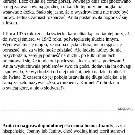
kuracje. Lecz czuła się coraz gorzej. Pewnego dnia zdiagnozowano
u niej zaawansowaną gruźlicę i raka. Od tej pory nie mogła już
wstawać z łóżka. Stało się jasne, że o wyzdrowieniu nie może być
mowy. Jednak zamiast rozpaczać, Anita postanowiła pogodzić się
z losem.
1 lipca 1935 roku została świecką karmelitanką i od tamtej pory, aż
do swojej śmierci w 1942 roku, poświęciła się służbie innym.
Wydawać by się mogło, że osoba ciężko chora, nie mogąca się
poruszać, nie za wiele może zdziałać. Ale ludzie, którzy do niej
przychodzili, żeby ją podnieść na duchu, po kilku minutach
orientowali się, że to nie oni pocieszają, lecz sami są pocieszani!
Anita wysłuchiwała problemów swoich gości, dodawała im odwagi
i sprawiała, że wychodzili od niej radośni, pełni nadziei i miłości
do świata. Z czasem do jej pokoju ustawiła się długa kolejka, a ją
samą zaczęto nazywać „Skowronkiem z Karmelu” (chodzi tu
o świętą górę, a nie o słodycze!).
REKLAMA
Anita to najprawdopodobniej skrócona forma Juanity
, czyli
hiszpańskiej Joanny lub Janiny, choć według innej teorii stanowi