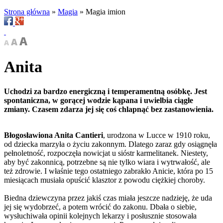
Strona główna
»
Magia
»
Magia imion
Anita
Uchodzi za bardzo energiczną i temperamentną osóbkę. Jest
spontaniczna, w gorącej wodzie kąpana i uwielbia ciągłe
zmiany. Czasem zdarza jej się coś chlapnąć bez zastanowienia.
Błogosławiona Anita Cantieri
, urodzona w Lucce w 1910 roku,
od dziecka marzyła o życiu zakonnym. Dlatego zaraz gdy osiągnęła
pełnoletność, rozpoczęła nowicjat u sióstr karmelitanek. Niestety,
aby być zakonnicą, potrzebne są nie tylko wiara i wytrwałość, ale
też zdrowie. I właśnie tego ostatniego zabrakło Anicie, która po 15
miesiącach musiała opuścić klasztor z powodu ciężkiej choroby.
Biedna dziewczyna przez jakiś czas miała jeszcze nadzieję, że uda
jej się wydobrzeć, a potem wrócić do zakonu. Dbała o siebie,
wysłuchiwała opinii kolejnych lekarzy i posłusznie stosowała