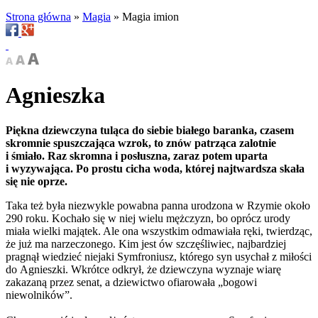
Strona główna
»
Magia
»
Magia imion
Agnieszka
Piękna dziewczyna tuląca do siebie białego baranka, czasem
skromnie spuszczająca wzrok, to znów patrząca zalotnie
i śmiało. Raz skromna i posłuszna, zaraz potem uparta
i wyzywająca. Po prostu cicha woda, której najtwardsza skała
się nie oprze.
Taka też była niezwykle powabna panna urodzona w Rzymie około
290 roku. Kochało się w niej wielu mężczyzn, bo oprócz urody
miała wielki majątek. Ale ona wszystkim odmawiała ręki, twierdząc,
że już ma narzeczonego. Kim jest ów szczęśliwiec, najbardziej
pragnął wiedzieć niejaki Symfroniusz, którego syn usychał z miłości
do Agnieszki. Wkrótce odkrył, że dziewczyna wyznaje wiarę
zakazaną przez senat, a dziewictwo ofiarowała „bogowi
niewolników”.