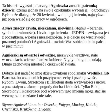
Ta historia wyjaśnia, dlaczego
Agnieszka została patronką
dziewic
, czemu jednak na swoją opiekunkę wybrali ją... ogrodnicy?
Być może dlatego, że 20 kwietnia, w dniu jej imienin, najwyższa
już pora wziąć się do pracy w ogródkach.
Agnes
znaczy czysta, nieskalana, niewinna
(
Agnus
– baranek,
symbol niewinności). Liczba tego imienia – JEDEN – związana jest
z początkiem, wiosną i niezależnością. Nie dajcie się więc zwieść
pozornej potulności Agnieszki – owinie Was sobie dookoła palca
w pięć minut.
Agnieszki są otwarte i odważne
, niezwykle wrażliwe, stałe
w uczuciach, wierne i bardzo kobiece. Nigdy nikogo nie udają.
Długo zachowują młodość i ciekawość świata.
Dobrze jest nadać to imię dziewczynkom spod znaku
Wodnika lub
Barana
, bo wzmocni ich pozytywne cechy i przebojowość.
Rybom, Lwom, Strzelcom i Bliźniętom doda wytrwałości i uroku,
a pozostałym znakom – pogody ducha i lekkości. Tylko Raki,
Skorpiony i Koziorożce pod wpływem tego imienia mogą stać się
wewnętrznie rozdarte i niestałe.
Słynne Agnieszki to m.in.: Osiecka, Fatyga, Maciąg, Kotuła,
Chylińska, Krukówna, Dygant.