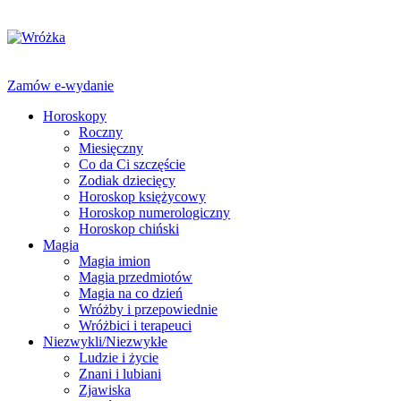
Zamów e-wydanie
Horoskopy
Roczny
Miesięczny
Co da Ci szczęście
Zodiak dziecięcy
Horoskop księżycowy
Horoskop numerologiczny
Horoskop chiński
Magia
Magia imion
Magia przedmiotów
Magia na co dzień
Wróżby i przepowiednie
Wróżbici i terapeuci
Niezwykli/Niezwykłe
Ludzie i życie
Znani i lubiani
Zjawiska