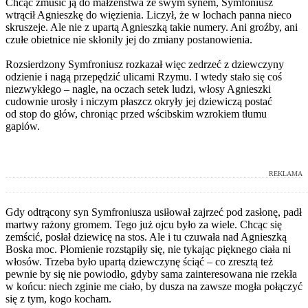
Chcąc zmusić ją do małżeństwa ze swym synem, Symfoniusz
wtrącił Agnieszkę do więzienia. Liczył, że w lochach panna nieco
skruszeje. Ale nie z upartą Agnieszką takie numery. Ani groźby, ani
czułe obietnice nie skłonily jej do zmiany postanowienia.
Rozsierdzony Symfroniusz rozkazał więc zedrzeć z dziewczyny
odzienie i nagą przepędzić ulicami Rzymu. I wtedy stało się coś
niezwykłego – nagle, na oczach setek ludzi, włosy Agnieszki
cudownie urosły i niczym płaszcz okryły jej dziewiczą postać
od stop do głów, chroniąc przed wścibskim wzrokiem tłumu
gapiów.
REKLAMA
Gdy odtrącony syn Symfroniusza usiłował zajrzeć pod zasłonę, padł
martwy rażony gromem. Tego już ojcu było za wiele. Chcąc się
zemścić, posłał dziewicę na stos. Ale i tu czuwała nad Agnieszką
Boska moc. Płomienie rozstąpiły się, nie tykając pięknego ciała ni
włosów. Trzeba było upartą dziewczynę ściąć – co zresztą też
pewnie by się nie powiodło, gdyby sama zainteresowana nie rzekła
w końcu: niech zginie me ciało, by dusza na zawsze mogła połączyć
się z tym, kogo kocham.