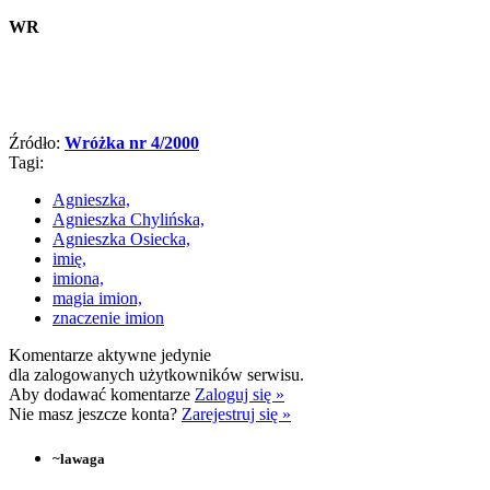
WR
Źródło:
Wróżka nr 4/2000
Tagi:
Agnieszka,
Agnieszka Chylińska,
Agnieszka Osiecka,
imię,
imiona,
magia imion,
znaczenie imion
Komentarze aktywne jedynie
dla zalogowanych użytkowników serwisu.
Aby dodawać komentarze
Zaloguj się »
Nie masz jeszcze konta?
Zarejestruj się »
~
lawaga