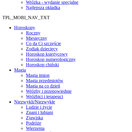
Wróżka - wydanie specjalne
Najlepsza okładka
TPL_MOBI_NAV_TXT
Horoskopy
Roczny
Miesięczny
Co da Ci szczęście
Zodiak dziecięcy
Horoskop księżycowy
Horoskop numerologiczny
Horoskop chiński
Magia
Magia imion
Magia przedmiotów
Magia na co dzień
Wróżby i przepowiednie
Wróżbici i terapeuci
Niezwykli/Niezwykłe
Ludzie i życie
Znani i lubiani
Zjawiska
Podróże
Wierzenia