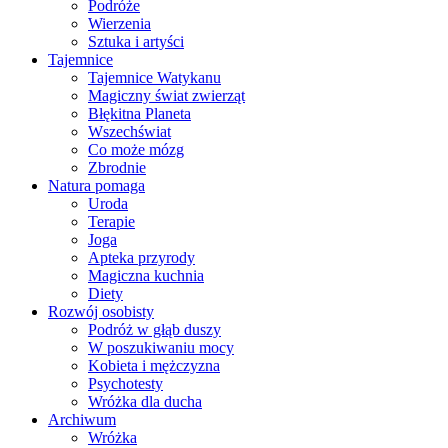
Podróże
Wierzenia
Sztuka i artyści
Tajemnice
Tajemnice Watykanu
Magiczny świat zwierząt
Błękitna Planeta
Wszechświat
Co może mózg
Zbrodnie
Natura pomaga
Uroda
Terapie
Joga
Apteka przyrody
Magiczna kuchnia
Diety
Rozwój osobisty
Podróż w głąb duszy
W poszukiwaniu mocy
Kobieta i mężczyzna
Psychotesty
Wróżka dla ducha
Archiwum
Wróżka