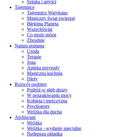
Sztuka i artyści
Tajemnice
Tajemnice Watykanu
Magiczny świat zwierząt
Błękitna Planeta
Wszechświat
Co może mózg
Zbrodnie
Natura pomaga
Uroda
Terapie
Joga
Apteka przyrody
Magiczna kuchnia
Diety
Rozwój osobisty
Podróż w głąb duszy
W poszukiwaniu mocy
Kobieta i mężczyzna
Psychotesty
Wróżka dla ducha
Archiwum
Wróżka
Wróżka - wydanie specjalne
Najlepsza okładka