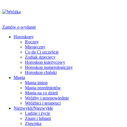
Zamów e-wydanie
Horoskopy
Roczny
Miesięczny
Co da Ci szczęście
Zodiak dziecięcy
Horoskop księżycowy
Horoskop numerologiczny
Horoskop chiński
Magia
Magia imion
Magia przedmiotów
Magia na co dzień
Wróżby i przepowiednie
Wróżbici i terapeuci
Niezwykli/Niezwykłe
Ludzie i życie
Znani i lubiani
Zjawiska