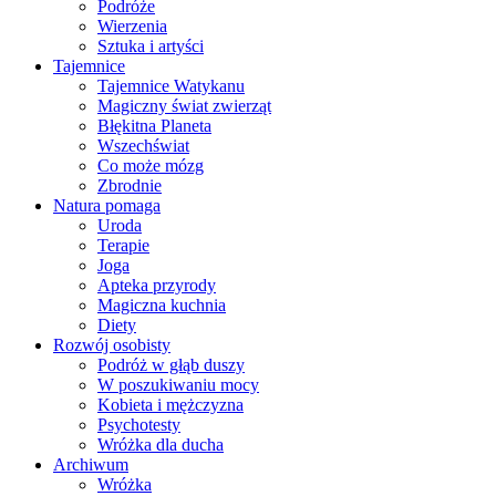
Podróże
Wierzenia
Sztuka i artyści
Tajemnice
Tajemnice Watykanu
Magiczny świat zwierząt
Błękitna Planeta
Wszechświat
Co może mózg
Zbrodnie
Natura pomaga
Uroda
Terapie
Joga
Apteka przyrody
Magiczna kuchnia
Diety
Rozwój osobisty
Podróż w głąb duszy
W poszukiwaniu mocy
Kobieta i mężczyzna
Psychotesty
Wróżka dla ducha
Archiwum
Wróżka