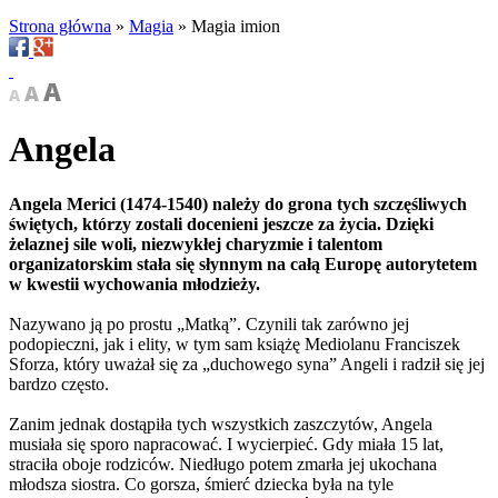
Strona główna
»
Magia
»
Magia imion
Angela
Angela Merici (1474-1540) należy do grona tych szczęśliwych
świętych, którzy zostali docenieni jeszcze za życia. Dzięki
żelaznej sile woli, niezwykłej charyzmie i talentom
organizatorskim stała się słynnym na całą Europę autorytetem
w kwestii wychowania młodzieży.
Nazywano ją po prostu „Matką”. Czynili tak zarówno jej
podopieczni, jak i elity, w tym sam książę Mediolanu Franciszek
Sforza, który uważał się za „duchowego syna” Angeli i radził się jej
bardzo często.
Zanim jednak dostąpiła tych wszystkich zaszczytów, Angela
musiała się sporo napracować. I wycierpieć. Gdy miała 15 lat,
straciła oboje rodziców. Niedługo potem zmarła jej ukochana
młodsza siostra. Co gorsza, śmierć dziecka była na tyle