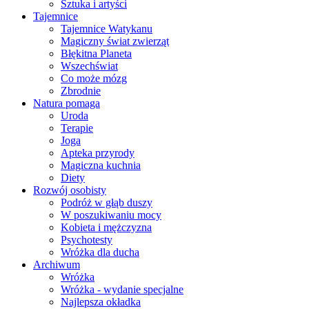
Sztuka i artyści
Tajemnice
Tajemnice Watykanu
Magiczny świat zwierząt
Błękitna Planeta
Wszechświat
Co może mózg
Zbrodnie
Natura pomaga
Uroda
Terapie
Joga
Apteka przyrody
Magiczna kuchnia
Diety
Rozwój osobisty
Podróż w głąb duszy
W poszukiwaniu mocy
Kobieta i mężczyzna
Psychotesty
Wróżka dla ducha
Archiwum
Wróżka
Wróżka - wydanie specjalne
Najlepsza okładka