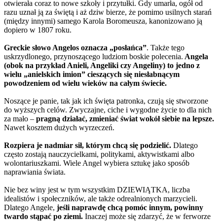
otwierała coraz to nowe szkoły i przytułki. Gdy umarła, ogół od
razu uznał ją za świętą i aż dziw bierze, że pomimo usilnych starań
(między innymi) samego Karola Boromeusza, kanonizowano ją
dopiero w 1807 roku.
Greckie słowo Angelos oznacza „posłańca”
. Także tego
uskrzydlonego, przynoszącego ludziom boskie polecenia.
Angela
(obok na przykład Anieli, Angeliki czy Angeliny) to jedno z
wielu „anielskich imion” cieszących się niesłabnącym
powodzeniem od wielu wieków na całym świecie.
Noszące je panie, tak jak ich święta patronka, czują się stworzone
do wyższych celów. Zwyczajne, ciche i wygodne życie to dla nich
za mało –
pragną działać, zmieniać świat wokół siebie na lepsze.
Nawet kosztem dużych wyrzeczeń.
Rozpiera je nadmiar sił, którym chcą się podzielić.
Dlatego
często zostają nauczycielkami, politykami, aktywistkami albo
wolontariuszkami. Wiele Angel wybiera sztukę jako sposób
naprawiania świata.
Nie bez winy jest w tym wszystkim DZIEWIĄTKA, liczba
idealistów i społeczników, ale także odrealnionych marzycieli.
Dlatego Angele,
jeśli naprawdę chcą pomóc innym, powinny
twardo stąpać po ziemi.
Inaczej może się zdarzyć, że w ferworze