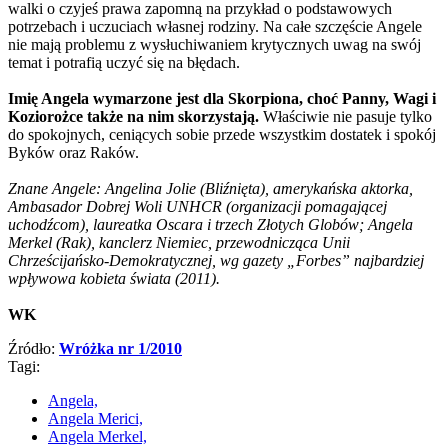
walki o czyjeś prawa zapomną na przykład o podstawowych
potrzebach i uczuciach własnej rodziny. Na całe szczęście Angele
nie mają problemu z wysłuchiwaniem krytycznych uwag na swój
temat i potrafią uczyć się na błędach.
Imię Angela wymarzone jest dla Skorpiona, choć Panny, Wagi i
Koziorożce także na nim skorzystają.
Właściwie nie pasuje tylko
do spokojnych, ceniących sobie przede wszystkim dostatek i spokój
Byków oraz Raków.
Znane Angele: Angelina Jolie (Bliźnięta), amerykańska aktorka,
Ambasador Dobrej Woli UNHCR (organizacji pomagającej
uchodźcom), laureatka Oscara i trzech Złotych Globów; Angela
Merkel (Rak), kanclerz Niemiec, przewodnicząca Unii
Chrześcijańsko-Demokratycznej, wg gazety „Forbes” najbardziej
wpływowa kobieta świata (2011).
WK
Źródło:
Wróżka nr 1/2010
Tagi:
Angela,
Angela Merici,
Angela Merkel,