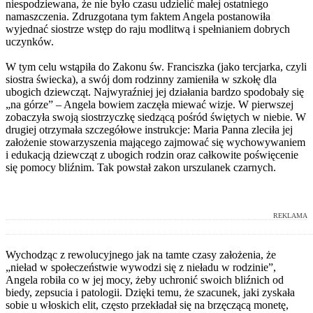
niespodziewana, że nie było czasu udzielić małej ostatniego
namaszczenia. Zdruzgotana tym faktem Angela postanowiła
wyjednać siostrze wstęp do raju modlitwą i spełnianiem dobrych
uczynków.
W tym celu wstąpiła do Zakonu św. Franciszka (jako tercjarka, czyli
siostra świecka), a swój dom rodzinny zamieniła w szkołę dla
ubogich dziewcząt. Najwyraźniej jej działania bardzo spodobały się
„na górze” – Angela bowiem zaczęła miewać wizje. W pierwszej
zobaczyła swoją siostrzyczkę siedzącą pośród świętych w niebie. W
drugiej otrzymała szczegółowe instrukcje: Maria Panna zleciła jej
założenie stowarzyszenia mającego zajmować się wychowywaniem
i edukacją dziewcząt z ubogich rodzin oraz całkowite poświęcenie
się pomocy bliźnim. Tak powstał zakon urszulanek czarnych.
REKLAMA
Wychodząc z rewolucyjnego jak na tamte czasy założenia, że
„nieład w społeczeństwie wywodzi się z nieładu w rodzinie”,
Angela robiła co w jej mocy, żeby uchronić swoich bliźnich od
biedy, zepsucia i patologii. Dzięki temu, że szacunek, jaki zyskała
sobie u włoskich elit, często przekładał się na brzęczącą monetę,