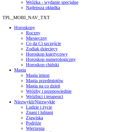
Wróżka - wydanie specjalne
Najlepsza okładka
TPL_MOBI_NAV_TXT
Horoskopy
Roczny
Miesięczny
Co da Ci szczęście
Zodiak dziecięcy
Horoskop księżycowy
Horoskop numerologiczny
Horoskop chiński
Magia
Magia imion
Magia przedmiotów
Magia na co dzień
Wróżby i przepowiednie
Wróżbici i terapeuci
Niezwykli/Niezwykłe
Ludzie i życie
Znani i lubiani
Zjawiska
Podróże
Wierzenia