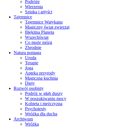
Podróże
Wierzenia
Sztuka i artyści
Tajemnice
Tajemnice Watykanu
Magiczny świat zwierząt
Błękitna Planeta
Wszechświat
Co może mózg
Zbrodnie
Natura pomaga
Uroda
Terapie
Joga
Apteka przyrody
Magiczna kuchnia
Diety
Rozwój osobisty
Podróż w głąb duszy
W poszukiwaniu mocy
Kobieta i mężczyzna
Psychotesty
Wróżka dla ducha
Archiwum
Wróżka