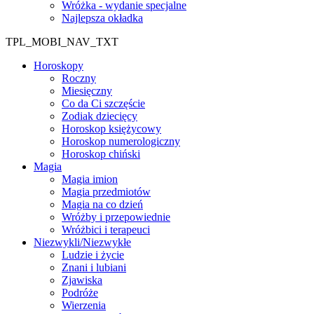
Wróżka - wydanie specjalne
Najlepsza okładka
TPL_MOBI_NAV_TXT
Horoskopy
Roczny
Miesięczny
Co da Ci szczęście
Zodiak dziecięcy
Horoskop księżycowy
Horoskop numerologiczny
Horoskop chiński
Magia
Magia imion
Magia przedmiotów
Magia na co dzień
Wróżby i przepowiednie
Wróżbici i terapeuci
Niezwykli/Niezwykłe
Ludzie i życie
Znani i lubiani
Zjawiska
Podróże
Wierzenia