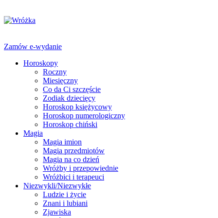
Zamów e-wydanie
Horoskopy
Roczny
Miesięczny
Co da Ci szczęście
Zodiak dziecięcy
Horoskop księżycowy
Horoskop numerologiczny
Horoskop chiński
Magia
Magia imion
Magia przedmiotów
Magia na co dzień
Wróżby i przepowiednie
Wróżbici i terapeuci
Niezwykli/Niezwykłe
Ludzie i życie
Znani i lubiani
Zjawiska