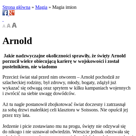
Strona główna
»
Magia
»
Magia imion
Arnold
Jakie nadzwyczajne okoliczności sprawiły, że święty Arnold
porzucił wielce obiecującą karierę w wojskowości i został
pustelnikiem, nie wiadomo
Przecież świat stał przed nim otworem – Arnold pochodził ze
szlacheckiej rodziny, był zdrowy, młody, bogaty, zdążył już
wykazać się odwagą oraz sprytem w kilku kampaniach wojennych
i zwrócić na siebie uwagę dowódców.
Aż tu nagle postanowił zbojkotować świat doczesny i zatrzasnął
za sobą drzwi maleńkiej celi klasztoru w Soissons. Nie opuścił jej
przez trzy lata.
Jedzenie i picie zostawiano mu na progu, święty nie odzywał się
do nikogo i nie uznawał odwiedzin. Wreszcie jednak odezwała się