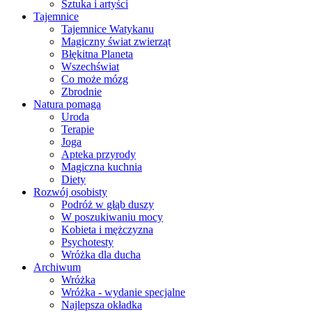
Sztuka i artyści
Tajemnice
Tajemnice Watykanu
Magiczny świat zwierząt
Błękitna Planeta
Wszechświat
Co może mózg
Zbrodnie
Natura pomaga
Uroda
Terapie
Joga
Apteka przyrody
Magiczna kuchnia
Diety
Rozwój osobisty
Podróż w głąb duszy
W poszukiwaniu mocy
Kobieta i mężczyzna
Psychotesty
Wróżka dla ducha
Archiwum
Wróżka
Wróżka - wydanie specjalne
Najlepsza okładka