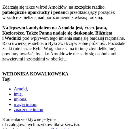
Zdarzają się także wśród Arnoldów, na szczęście rzadko,
patologiczne uparciuchy i pedanci
przedkładający porządek
w szafce z bielizną nad porozumienie z własną rodziną.
Najlepszym kandydatem na Arnolda jest, rzecz jasna,
Koziorożec. Także Panna nadaje się doskonale. Bliźnięta
i Wodniki
pod wpływem tego imienia staną się bardziej racjonalne,
Raki uwierzą w siebie, a Byki zwalczą w sobie próżność. Pozostałe
znaki (nie licząc Ryb i Wag, które są na to imię zbyt delikatne)
powinny uważać, by jako Arnoldowie nie stały się osobnikami
zawziętymi i szorstkimi w obejściu.
WERONIKA KOWALKOWSKA
Tagi:
Arnold,
imię,
imiona,
magia imion,
znaczenie imion
Komentarze aktywne jedynie
dla zalogowanych użytkowników serwisu.