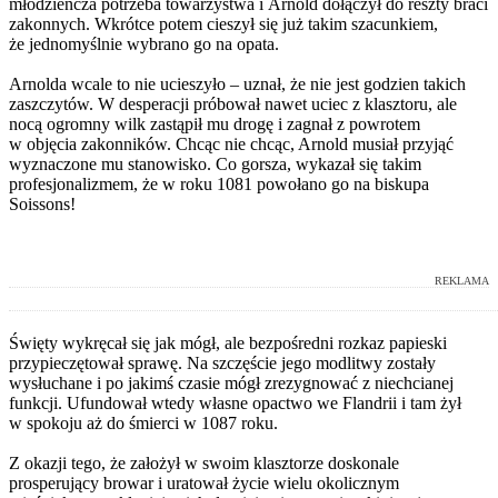
młodzieńcza potrzeba towarzystwa i Arnold dołączył do reszty braci
zakonnych. Wkrótce potem cieszył się już takim szacunkiem,
że jednomyślnie wybrano go na opata.
Arnolda wcale to nie ucieszyło – uznał, że nie jest godzien takich
zaszczytów. W desperacji próbował nawet uciec z klasztoru, ale
nocą ogromny wilk zastąpił mu drogę i zagnał z powrotem
w objęcia zakonników. Chcąc nie chcąc, Arnold musiał przyjąć
wyznaczone mu stanowisko. Co gorsza, wykazał się takim
profesjonalizmem, że w roku 1081 powołano go na biskupa
Soissons!
REKLAMA
Święty wykręcał się jak mógł, ale bezpośredni rozkaz papieski
przypieczętował sprawę. Na szczęście jego modlitwy zostały
wysłuchane i po jakimś czasie mógł zrezygnować z niechcianej
funkcji. Ufundował wtedy własne opactwo we Flandrii i tam żył
w spokoju aż do śmierci w 1087 roku.
Z okazji tego, że założył w swoim klasztorze doskonale
prosperujący browar i uratował życie wielu okolicznym