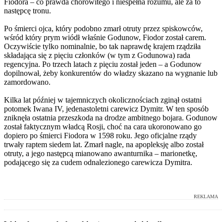
Fiodora – co prawda chorowitego i niespełna rozumu, ale za to
następcę tronu.
Po śmierci ojca, który podobno zmarł otruty przez spiskowców,
wśród który prym wiódł właśnie Godunow, Fiodor został carem.
Oczywiście tylko nominalnie, bo tak naprawdę krajem rządziła
składająca się z pięciu członków (w tym z Godunowa) rada
regencyjna. Po trzech latach z pięciu został jeden – a Godunow
dopilnował, żeby konkurentów do władzy skazano na wygnanie lub
zamordowano.
Kilka lat później w tajemniczych okolicznościach zginął ostatni
potomek Iwana IV, jedenastoletni carewicz Dymitr. W ten sposób
zniknęła ostatnia przeszkoda na drodze ambitnego bojara. Godunow
został faktycznym władcą Rosji, choć na cara ukoronowano go
dopiero po śmierci Fiodora w 1598 roku. Jego oficjalne rządy
trwały raptem siedem lat. Zmarł nagle, na apopleksję albo został
otruty, a jego następcą mianowano awanturnika – marionetkę,
podającego się za cudem odnalezionego carewicza Dymitra.
REKLAMA