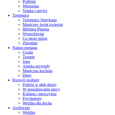
Podróże
Wierzenia
Sztuka i artyści
Tajemnice
Tajemnice Watykanu
Magiczny świat zwierząt
Błękitna Planeta
Wszechświat
Co może mózg
Zbrodnie
Natura pomaga
Uroda
Terapie
Joga
Apteka przyrody
Magiczna kuchnia
Diety
Rozwój osobisty
Podróż w głąb duszy
W poszukiwaniu mocy
Kobieta i mężczyzna
Psychotesty
Wróżka dla ducha
Archiwum
Wróżka