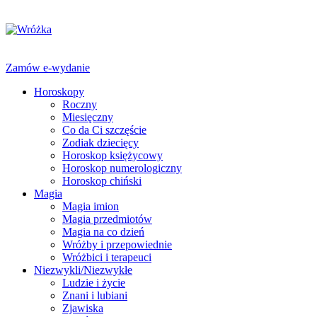
Zamów e-wydanie
Horoskopy
Roczny
Miesięczny
Co da Ci szczęście
Zodiak dziecięcy
Horoskop księżycowy
Horoskop numerologiczny
Horoskop chiński
Magia
Magia imion
Magia przedmiotów
Magia na co dzień
Wróżby i przepowiednie
Wróżbici i terapeuci
Niezwykli/Niezwykłe
Ludzie i życie
Znani i lubiani
Zjawiska