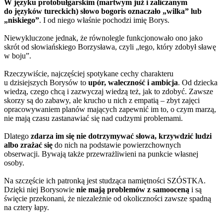
W języku protobułgarskim (martwym już i zaliczanym
do języków tureckich) słowo bogoris oznaczało „wilka” lub
„niskiego”
. I od niego właśnie pochodzi imię Borys.
Niewykluczone jednak, że równolegle funkcjonowało ono jako
skrót od słowiańskiego Borzysława, czyli „tego, który zdobył sławę
w boju”.
Rzeczywiście, najczęściej spotykane cechy charakteru
u dzisiejszych Borysów to
upór, waleczność i ambicja
. Od dziecka
wiedzą, czego chcą i zazwyczaj wiedzą też, jak to zdobyć. Zawsze
skorzy są do zabawy, ale krucho u nich z empatią – zbyt zajęci
opracowywaniem planów mających zapewnić im to, o czym marzą,
nie mają czasu zastanawiać się nad cudzymi problemami.
Dlatego
zdarza im się nie dotrzymywać słowa, krzywdzić ludzi
albo zrażać się
do nich na podstawie powierzchownych
obserwacji. Bywają także przewrażliwieni na punkcie własnej
osoby.
Na szczęście ich patronką jest studząca namiętności SZÓSTKA.
Dzięki niej Borysowie
nie mają problemów z samooceną
i są
święcie przekonani, że niezależnie od okoliczności zawsze spadną
na cztery łapy.