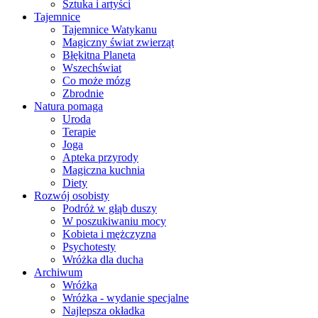
Sztuka i artyści
Tajemnice
Tajemnice Watykanu
Magiczny świat zwierząt
Błękitna Planeta
Wszechświat
Co może mózg
Zbrodnie
Natura pomaga
Uroda
Terapie
Joga
Apteka przyrody
Magiczna kuchnia
Diety
Rozwój osobisty
Podróż w głąb duszy
W poszukiwaniu mocy
Kobieta i mężczyzna
Psychotesty
Wróżka dla ducha
Archiwum
Wróżka
Wróżka - wydanie specjalne
Najlepsza okładka