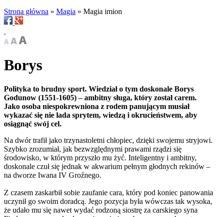
Strona główna
»
Magia
»
Magia imion
Borys
Polityka to brudny sport. Wiedział o tym doskonale Borys
Godunow (1551-1605) – ambitny sługa, który został carem.
Jako osoba niespokrewniona z rodem panującym musiał
wykazać się nie lada sprytem, wiedzą i okrucieństwem, aby
osiągnąć swój cel.
Na dwór trafił jako trzynastoletni chłopiec, dzięki swojemu stryjowi.
Szybko zrozumiał, jak bezwzględnymi prawami rządzi się
środowisko, w którym przyszło mu żyć. Inteligentny i ambitny,
doskonale czuł się jednak w akwarium pełnym głodnych rekinów –
na dworze Iwana IV Groźnego.
Z czasem zaskarbił sobie zaufanie cara, który pod koniec panowania
uczynił go swoim doradcą. Jego pozycja była wówczas tak wysoka,
że udało mu się nawet wydać rodzoną siostrę za carskiego syna