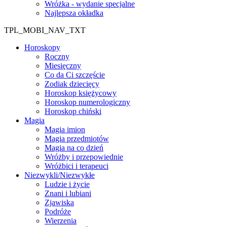
Wróżka - wydanie specjalne
Najlepsza okładka
TPL_MOBI_NAV_TXT
Horoskopy
Roczny
Miesięczny
Co da Ci szczęście
Zodiak dziecięcy
Horoskop księżycowy
Horoskop numerologiczny
Horoskop chiński
Magia
Magia imion
Magia przedmiotów
Magia na co dzień
Wróżby i przepowiednie
Wróżbici i terapeuci
Niezwykli/Niezwykłe
Ludzie i życie
Znani i lubiani
Zjawiska
Podróże
Wierzenia