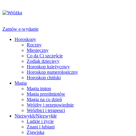
Zamów e-wydanie
Horoskopy
Roczny
Miesięczny
Co da Ci szczęście
Zodiak dziecięcy
Horoskop księżycowy
Horoskop numerologiczny
Horoskop chiński
Magia
Magia imion
Magia przedmiotów
Magia na co dzień
Wróżby i przepowiednie
Wróżbici i terapeuci
Niezwykli/Niezwykłe
Ludzie i życie
Znani i lubiani
Zjawiska