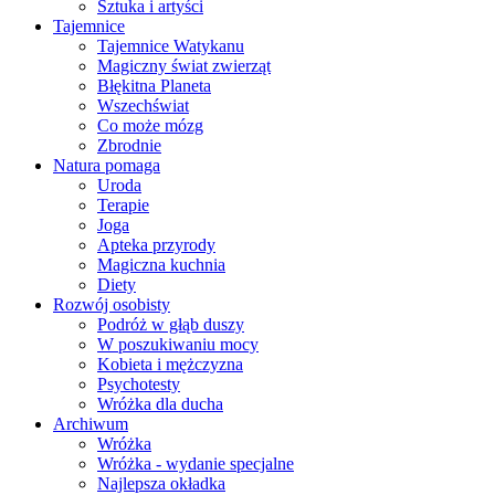
Sztuka i artyści
Tajemnice
Tajemnice Watykanu
Magiczny świat zwierząt
Błękitna Planeta
Wszechświat
Co może mózg
Zbrodnie
Natura pomaga
Uroda
Terapie
Joga
Apteka przyrody
Magiczna kuchnia
Diety
Rozwój osobisty
Podróż w głąb duszy
W poszukiwaniu mocy
Kobieta i mężczyzna
Psychotesty
Wróżka dla ducha
Archiwum
Wróżka
Wróżka - wydanie specjalne
Najlepsza okładka