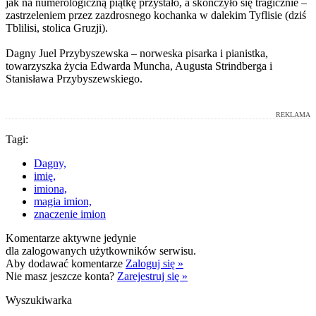
jak na numerologiczną piątkę przystało, a skończyło się tragicznie –
zastrzeleniem przez zazdrosnego kochanka w dalekim Tyflisie (dziś
Tblilisi, stolica Gruzji).
Dagny Juel Przybyszewska – norweska pisarka i pianistka,
towarzyszka życia Edwarda Muncha, Augusta Strindberga i
Stanisława Przybyszewskiego.
REKLAMA
Tagi:
Dagny,
imię,
imiona,
magia imion,
znaczenie imion
Komentarze aktywne jedynie
dla zalogowanych użytkowników serwisu.
Aby dodawać komentarze
Zaloguj się »
Nie masz jeszcze konta?
Zarejestruj się »
Wyszukiwarka