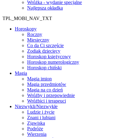
Wróżka - wydanie specjalne
Najlepsza okładka
TPL_MOBI_NAV_TXT
Horoskopy
Roczny
Miesięczny
Co da Ci szczęście
Zodiak dziecięcy
Horoskop księżycowy
Horoskop numerologiczny
Horoskop chiński
Magia
Magia imion
Magia przedmiotów
Magia na co dzień
Wróżby i przepowiednie
Wróżbici i terapeuci
Niezwykli/Niezwykłe
Ludzie i życie
Znani i lubiani
Zjawiska
Podróże
Wierzenia