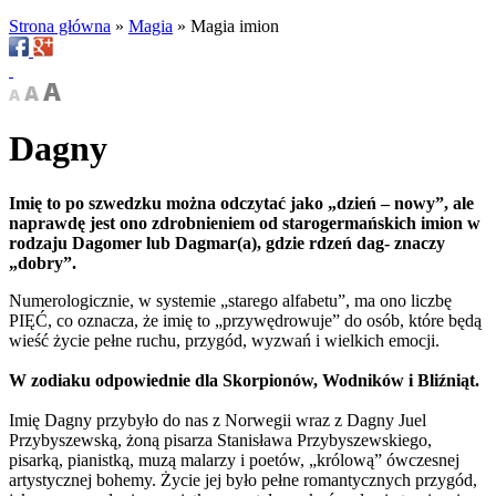
Strona główna
»
Magia
»
Magia imion
Dagny
Imię to po szwedzku można odczytać jako „dzień – nowy”, ale
naprawdę jest ono zdrobnieniem od starogermańskich imion w
rodzaju Dagomer lub Dagmar(a), gdzie rdzeń dag- znaczy
„dobry”.
Numerologicznie, w systemie „starego alfabetu”, ma ono liczbę
PIĘĆ, co oznacza, że imię to „przywędrowuje” do osób, które będą
wieść życie pełne ruchu, przygód, wyzwań i wielkich emocji.
W zodiaku odpowiednie dla Skorpionów, Wodników i Bliźniąt.
Imię Dagny przybyło do nas z Norwegii wraz z Dagny Juel
Przybyszewską, żoną pisarza Stanisława Przybyszewskiego,
pisarką, pianistką, muzą malarzy i poetów, „królową” ówczesnej
artystycznej bohemy. Życie jej było pełne romantycznych przygód,