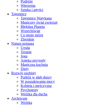
Podróże
Wierzenia
Sztuka i artyści
Tajemnice
Tajemnice Watykanu
Magiczny świat zwierząt
Błękitna Planeta
Wszechświat
Co może mózg
Zbrodnie
Natura pomaga
Uroda
Terapie
Joga
Apteka przyrody
Magiczna kuchnia
Diety
Rozwój osobisty
Podróż w głąb duszy
W poszukiwaniu mocy
Kobieta i mężczyzna
Psychotesty
Wróżka dla ducha
Archiwum
Wróżka