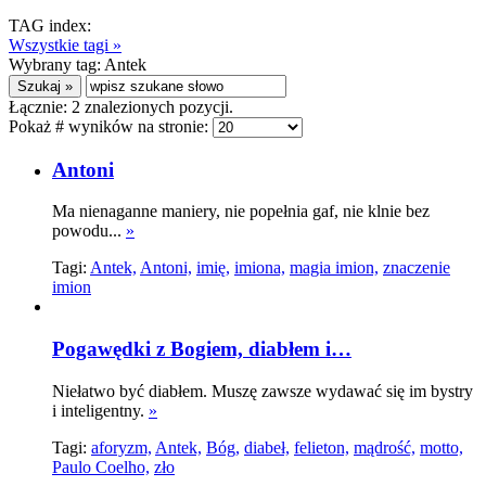
TAG index:
Wszystkie tagi »
Wybrany tag:
Antek
Łącznie:
2
znalezionych pozycji.
Pokaż # wyników na stronie:
Antoni
Ma nienaganne maniery, nie popełnia gaf, nie klnie bez
powodu...
»
Tagi:
Antek,
Antoni,
imię,
imiona,
magia imion,
znaczenie
imion
Pogawędki z Bogiem, diabłem i…
Niełatwo być diabłem. Muszę zawsze wydawać się im bystry
i inteligentny.
»
Tagi:
aforyzm,
Antek,
Bóg,
diabeł,
felieton,
mądrość,
motto,
Paulo Coelho,
zło