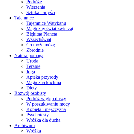
Podróże
Wierzenia
Sztuka i artyści
Tajemnice
Tajemnice Watykanu
Magiczny świat zwierząt
Błękitna Planeta
Wszechświat
Co może mózg
Zbrodnie
Natura pomaga
Uroda
Terapie
Joga
Apteka przyrody
Magiczna kuchnia
Diety
Rozwój osobisty
Podróż w głąb duszy
W poszukiwaniu mocy
Kobieta i mężczyzna
Psychotesty
Wróżka dla ducha
Archiwum
Wróżka