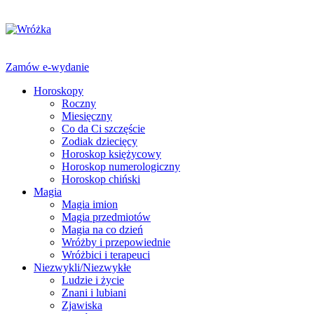
Zamów e-wydanie
Horoskopy
Roczny
Miesięczny
Co da Ci szczęście
Zodiak dziecięcy
Horoskop księżycowy
Horoskop numerologiczny
Horoskop chiński
Magia
Magia imion
Magia przedmiotów
Magia na co dzień
Wróżby i przepowiednie
Wróżbici i terapeuci
Niezwykli/Niezwykłe
Ludzie i życie
Znani i lubiani
Zjawiska