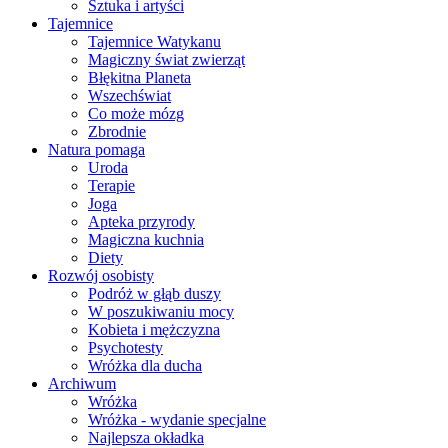
Sztuka i artyści
Tajemnice
Tajemnice Watykanu
Magiczny świat zwierząt
Błękitna Planeta
Wszechświat
Co może mózg
Zbrodnie
Natura pomaga
Uroda
Terapie
Joga
Apteka przyrody
Magiczna kuchnia
Diety
Rozwój osobisty
Podróż w głąb duszy
W poszukiwaniu mocy
Kobieta i mężczyzna
Psychotesty
Wróżka dla ducha
Archiwum
Wróżka
Wróżka - wydanie specjalne
Najlepsza okładka