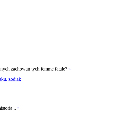
emalnych zachowań tych femme fatale?
»
aku,
zodiak
istoria...
»