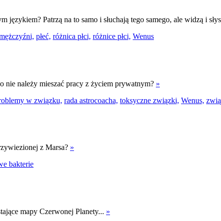
m językiem? Patrzą na to samo i słuchają tego samego, ale widzą i słys
mężczyźni,
płeć,
różnica płci,
różnice płci,
Wenus
ego nie należy mieszać pracy z życiem prywatnym?
»
roblemy w związku,
rada astrocoacha,
toksyczne związki,
Wenus,
zwią
przywiezionej z Marsa?
»
we bakterie
tające mapy Czerwonej Planety...
»