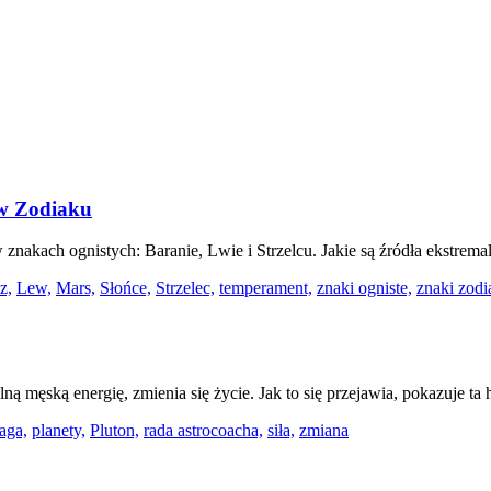
ów Zodiaku
 w znakach ognistych: Baranie, Lwie i Strzelcu. Jakie są źródła ekstr
z,
Lew,
Mars,
Słońce,
Strzelec,
temperament,
znaki ogniste,
znaki zodi
ną męską energię, zmienia się życie. Jak to się przejawia, pokazuje ta h
aga,
planety,
Pluton,
rada astrocoacha,
siła,
zmiana