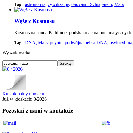
Tagi:
astronomia,
cywilizacje,
Giovanni Schiaparelli,
Mars
Węże z Kosmosu
Kosmiczna sonda Pathfinder podskakując na pneumatycznych p
Tagi:
DNA,
Mars,
peyote,
podwójna helisa DNA,
psylocybina
Wyszukiwarka
Kup aktualny numer »
Już w kioskach:
8/2026
Pozostań z nami w kontakcie