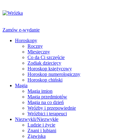
Zamów e-wydanie
Horoskopy
Roczny
Miesięczny
Co da Ci szczęście
Zodiak dziecięcy
Horoskop księżycowy
Horoskop numerologiczny
Horoskop chiński
Magia
Magia imion
Magia przedmiotów
Magia na co dzień
Wróżby i przepowiednie
Wróżbici i terapeuci
Niezwykli/Niezwykłe
Ludzie i życie
Znani i lubiani
Zjawiska