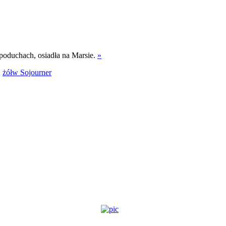
oduchach, osiadła na Marsie.
»
,
żółw Sojourner