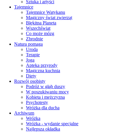
Sztuka i artyści
Tajemnice
Tajemnice Watykanu
Magiczny świat zwierząt
Błękitna Planeta
Wszechświat
Co może mózg
Zbrodnie
Natura pomaga
Uroda
Terapie
Joga
Apteka przyrody
Magiczna kuchnia
Diety
Rozwój osobisty
Podróż w głąb duszy
W poszukiwaniu mocy
Kobieta i mężczyzna
Psychotesty
Wróżka dla ducha
Archiwum
Wróżka
Wróżka - wydanie specjalne
Najlepsza okładka