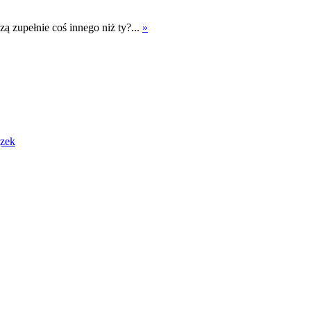
zą zupełnie coś innego niż ty?...
»
zek