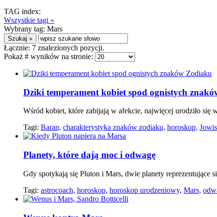
TAG index:
Wszystkie tagi »
Wybrany tag:
Mars
Łącznie:
7
znalezionych pozycji.
Pokaż # wyników na stronie:
Dziki temperament kobiet spod ognistych znak
Wśród kobiet, które zabijają w afekcie, najwięcej urodziło się
Tagi:
Baran,
charakterystyka znaków zodiaku,
horoskop,
Jowis
Planety, które dają moc i odwagę
Gdy spotykają się Pluton i Mars, dwie planety reprezentujące sil
Tagi:
astrocoach,
horoskop,
horoskop urodzeniowy,
Mars,
odw