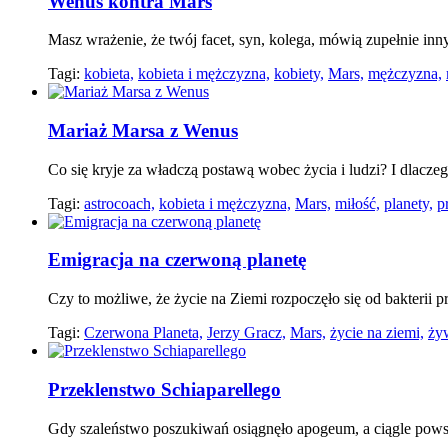
Wenus kontra Mars
Masz wrażenie, że twój facet, syn, kolega, mówią zupełnie inny
Tagi:
kobieta,
kobieta i mężczyzna,
kobiety,
Mars,
mężczyzna,
Mariaż Marsa z Wenus
Co się kryje za władczą postawą wobec życia i ludzi? I dlacz
Tagi:
astrocoach,
kobieta i mężczyzna,
Mars,
miłość,
planety,
p
Emigracja na czerwoną planetę
Czy to możliwe, że życie na Ziemi rozpoczęło się od bakterii 
Tagi:
Czerwona Planeta,
Jerzy Gracz,
Mars,
życie na ziemi,
ży
Przeklenstwo Schiaparellego
Gdy szaleństwo poszukiwań osiągnęło apogeum, a ciągle pows