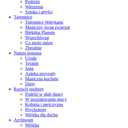
Podróże
Wierzenia
Sztuka i artyści
Tajemnice
Tajemnice Watykanu
Magiczny świat zwierząt
Błękitna Planeta
Wszechświat
Co może mózg
Zbrodnie
Natura pomaga
Uroda
Terapie
Joga
Apteka przyrody
Magiczna kuchnia
Diety
Rozwój osobisty
Podróż w głąb duszy
W poszukiwaniu mocy
Kobieta i mężczyzna
Psychotesty
Wróżka dla ducha
Archiwum
Wróżka