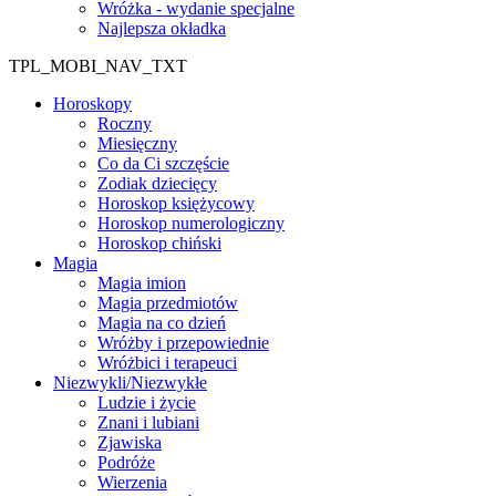
Wróżka - wydanie specjalne
Najlepsza okładka
TPL_MOBI_NAV_TXT
Horoskopy
Roczny
Miesięczny
Co da Ci szczęście
Zodiak dziecięcy
Horoskop księżycowy
Horoskop numerologiczny
Horoskop chiński
Magia
Magia imion
Magia przedmiotów
Magia na co dzień
Wróżby i przepowiednie
Wróżbici i terapeuci
Niezwykli/Niezwykłe
Ludzie i życie
Znani i lubiani
Zjawiska
Podróże
Wierzenia