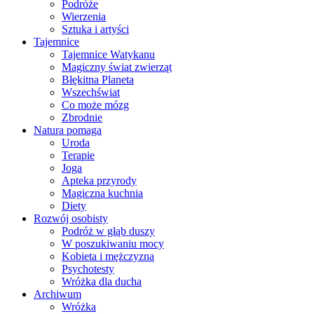
Podróże
Wierzenia
Sztuka i artyści
Tajemnice
Tajemnice Watykanu
Magiczny świat zwierząt
Błękitna Planeta
Wszechświat
Co może mózg
Zbrodnie
Natura pomaga
Uroda
Terapie
Joga
Apteka przyrody
Magiczna kuchnia
Diety
Rozwój osobisty
Podróż w głąb duszy
W poszukiwaniu mocy
Kobieta i mężczyzna
Psychotesty
Wróżka dla ducha
Archiwum
Wróżka