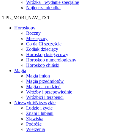
Wróżka - wydanie specjalne
Najlepsza okładka
TPL_MOBI_NAV_TXT
Horoskopy
Roczny
Miesięczny
Co da Ci szczęście
Zodiak dziecięcy
Horoskop księżycowy
Horoskop numerologiczny
Horoskop chiński
Magia
Magia imion
Magia przedmiotów
Magia na co dzień
Wróżby i przepowiednie
Wróżbici i terapeuci
Niezwykli/Niezwykłe
Ludzie i życie
Znani i lubiani
Zjawiska
Podróże
Wierzenia