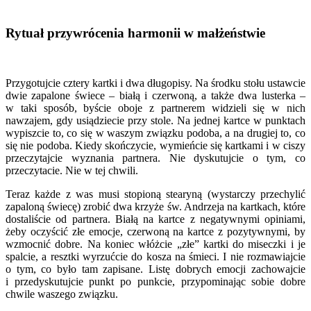
Rytuał przywrócenia harmonii w małżeństwie
Przygotujcie cztery kartki i dwa długopisy. Na środku stołu ustawcie
dwie zapalone świece – białą i czerwoną, a także dwa lusterka –
w taki sposób, byście oboje z partnerem widzieli się w nich
nawzajem, gdy usiądziecie przy stole. Na jednej kartce w punktach
wypiszcie to, co się w waszym związku podoba, a na drugiej to, co
się nie podoba. Kiedy skończycie, wymieńcie się kartkami i w ciszy
przeczytajcie wyznania partnera. Nie dyskutujcie o tym, co
przeczytacie. Nie w tej chwili.
Teraz każde z was musi stopioną stearyną (wystarczy przechylić
zapaloną świecę) zrobić dwa krzyże św. Andrzeja na kartkach, które
dostaliście od partnera. Białą na kartce z negatywnymi opiniami,
żeby oczyścić złe emocje, czerwoną na kartce z pozytywnymi, by
wzmocnić dobre. Na koniec włóżcie „złe” kartki do miseczki i je
spalcie, a resztki wyrzućcie do kosza na śmieci. I nie rozmawiajcie
o tym, co było tam zapisane. Listę dobrych emocji zachowajcie
i przedyskutujcie punkt po punkcie, przypominając sobie dobre
chwile waszego związku.