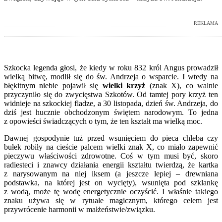
REKLAMA
Szkocka legenda głosi, że kiedy w roku 832 król Angus prowadził
wielką bitwę, modlił się do św. Andrzeja o wsparcie. I wtedy na
błękitnym niebie pojawił się
wielki krzyż
(znak X), co walnie
przyczyniło się do zwycięstwa Szkotów. Od tamtej pory krzyż ten
widnieje na szkockiej fladze, a 30 listopada, dzień św. Andrzeja, do
dziś jest hucznie obchodzonym świętem narodowym. To jedna
z opowieści świadczących o tym, że ten kształt ma wielką moc.
Dawnej gospodynie tuż przed wsunięciem do pieca chleba czy
bułek robiły na cieście palcem wielki znak X, co miało zapewnić
pieczywu właściwości zdrowotne. Coś w tym musi być, skoro
radiesteci i znawcy działania energii kształtu twierdzą, że kartka
z narysowanym na niej iksem (a jeszcze lepiej – drewniana
podstawka, na której jest on wycięty), wsunięta pod szklankę
z wodą, może tę wodę energetycznie oczyścić. I właśnie takiego
znaku używa się w rytuale magicznym, którego celem jest
przywrócenie harmonii w małżeństwie/związku.