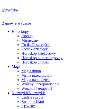
Zamów e-wydanie
Horoskopy
Roczny
Miesięczny
Co da Ci szczęście
Zodiak dziecięcy
Horoskop księżycowy
Horoskop numerologiczny
Horoskop chiński
Magia
Magia imion
Magia przedmiotów
Magia na co dzień
Wróżby i przepowiednie
Wróżbici i terapeuci
Niezwykli/Niezwykłe
Ludzie i życie
Znani i lubiani
Zjawiska