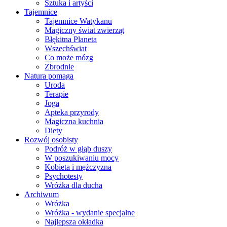
Sztuka i artyści
Tajemnice
Tajemnice Watykanu
Magiczny świat zwierząt
Błękitna Planeta
Wszechświat
Co może mózg
Zbrodnie
Natura pomaga
Uroda
Terapie
Joga
Apteka przyrody
Magiczna kuchnia
Diety
Rozwój osobisty
Podróż w głąb duszy
W poszukiwaniu mocy
Kobieta i mężczyzna
Psychotesty
Wróżka dla ducha
Archiwum
Wróżka
Wróżka - wydanie specjalne
Najlepsza okładka