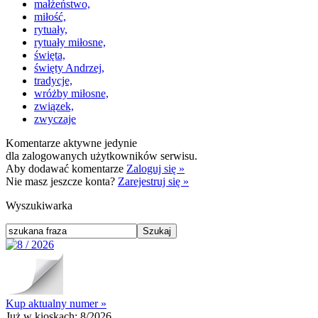
małżeństwo,
miłość,
rytuały,
rytuały miłosne,
święta,
święty Andrzej,
tradycje,
wróżby miłosne,
związek,
zwyczaje
Komentarze aktywne jedynie
dla zalogowanych użytkowników serwisu.
Aby dodawać komentarze
Zaloguj się »
Nie masz jeszcze konta?
Zarejestruj się »
Wyszukiwarka
Kup aktualny numer »
Już w kioskach:
8/2026