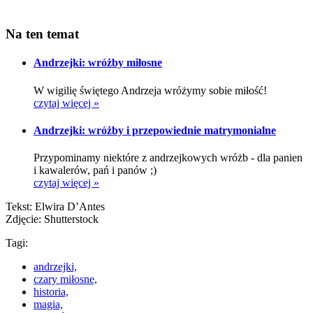
Na ten temat
Andrzejki: wróżby miłosne
W wigilię świętego Andrzeja wróżymy sobie miłość!
czytaj więcej »
Andrzejki: wróżby i przepowiednie matrymonialne
Przypominamy niektóre z andrzejkowych wróżb - dla panien
i kawalerów, pań i panów ;)
czytaj więcej »
Tekst: Elwira D’Antes
Zdjęcie: Shutterstock
Tagi:
andrzejki,
czary miłosne,
historia,
magia,