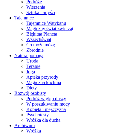
Podróże
Wierzenia
Sztuka i artyści
Tajemnice
Tajemnice Watykanu
Magiczny świat zwierząt
Błękitna Planeta
Wszechświat
Co może mózg
Zbrodnie
Natura pomaga
Uroda
Terapie
Joga
Apteka przyrody
Magiczna kuchnia
Diety
Rozwój osobisty
Podróż w głąb duszy
W poszukiwaniu mocy
Kobieta i mężczyzna
Psychotesty
Wróżka dla ducha
Archiwum
Wróżka