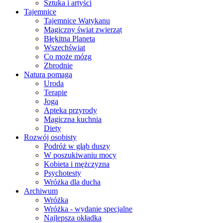
Sztuka i artyści
Tajemnice
Tajemnice Watykanu
Magiczny świat zwierząt
Błękitna Planeta
Wszechświat
Co może mózg
Zbrodnie
Natura pomaga
Uroda
Terapie
Joga
Apteka przyrody
Magiczna kuchnia
Diety
Rozwój osobisty
Podróż w głąb duszy
W poszukiwaniu mocy
Kobieta i mężczyzna
Psychotesty
Wróżka dla ducha
Archiwum
Wróżka
Wróżka - wydanie specjalne
Najlepsza okładka