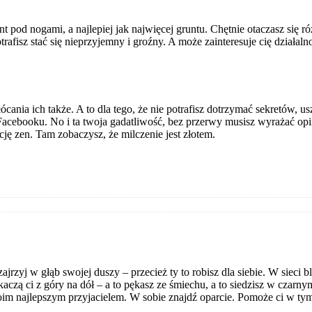
 pod nogami, a najlepiej jak najwięcej gruntu. Chętnie otaczasz się r
rafisz stać się nieprzyjemny i groźny. A może zainteresuje cię działa
skłócania ich także. A to dla tego, że nie potrafisz dotrzymać sekretó
Facebooku. No i ta twoja gadatliwość, bez przerwy musisz wyrażać opi
ję zen. Tam zobaczysz, że milczenie jest złotem.
jrzyj w głąb swojej duszy – przecież ty to robisz dla siebie. W sieci b
kaczą ci z góry na dół – a to pękasz ze śmiechu, a to siedzisz w czarn
woim najlepszym przyjacielem. W sobie znajdź oparcie. Pomoże ci w tym 