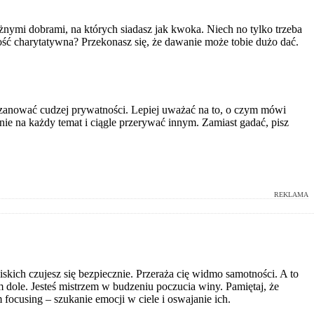
óżnymi dobrami, na których siadasz jak kwoka. Niech no tylko trzeba
lność charytatywna? Przekonasz się, że dawanie może tobie dużo dać.
w, uszanować cudzej prywatności. Lepiej uważać na to, o czym mówi
nie na każdy temat i ciągle przerywać innym. Zamiast gadać, pisz
REKLAMA
liskich czujesz się bezpiecznie. Przeraża cię widmo samotności. A to
ym dole. Jesteś mistrzem w budzeniu poczucia winy. Pamiętaj, że
focusing – szukanie emocji w ciele i oswajanie ich.