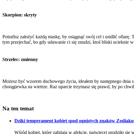
Skorpion: skryty
Potrafisz założyć każdą maskę, by osiągnąć swój cel i usidlić ofiarę.
tym przejechać, bo gdy udawanie ci się znudzi, ktoś bliski ucieknie 
Strzelec: zmienny
Możesz być wzorem duchowego życia, ideałem by następnego dnia spaś
chorągiewka na wietrze. Raz uparcie trzymasz się prawd, by po chwi
Na ten temat
Dziki temperament kobiet spod ognistych znaków Zodiaku
Wśród kobiet, które zabijają w afekcie, najwięcej urodziło się