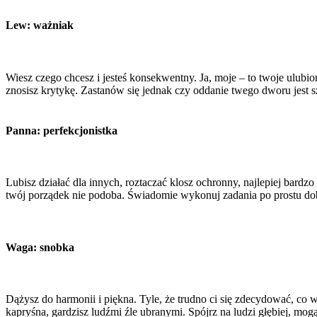
Lew: ważniak
Wiesz czego chcesz i jesteś konsekwentny. Ja, moje – to twoje ulubione
znosisz krytykę. Zastanów się jednak czy oddanie twego dworu jest 
Panna: perfekcjonistka
Lubisz działać dla innych, roztaczać klosz ochronny, najlepiej bardzo
twój porządek nie podoba. Świadomie wykonuj zadania po prostu dobrz
Waga: snobka
Dążysz do harmonii i piękna. Tyle, że trudno ci się zdecydować, co
kapryśna, gardzisz ludźmi źle ubranymi. Spójrz na ludzi głębiej, mog