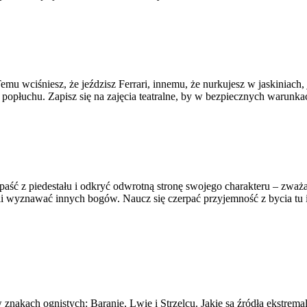
 Temu wciśniesz, że jeździsz Ferrari, innemu, że nurkujesz w jaskiniac
w popłuchu. Zapisz się na zajęcia teatralne, by w bezpiecznych warunk
ć z piedestału i odkryć odwrotną stronę swojego charakteru – zważan
li wyznawać innych bogów. Naucz się czerpać przyjemność z bycia tu i
 w znakach ognistych: Baranie, Lwie i Strzelcu. Jakie są źródła ekstre