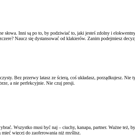
 słowa. Inni są po to, by podziwiać to, jaki jesteś zdolny i elokwentny
szczere? Naucz się dystansować od klakierów. Zanim podejmiesz decyzje
 czysty. Bez przerwy latasz ze ścierą, coś układasz, porządkujesz. Nie 
e, a nie perfekcyjnie. Nie czuj presji.
 wybrać. Wszystko musi być naj – ciuchy, kanapa, partner. Ważne też, 
ą mieć więcej do zaoferowania niż myślisz.