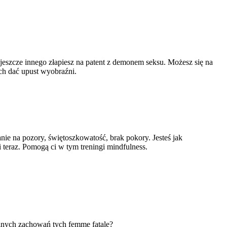
h, jeszcze innego złapiesz na patent z demonem seksu. Możesz się na
ach dać upust wyobraźni.
ie na pozory, świętoszkowatość, brak pokory. Jesteś jak
 teraz. Pomogą ci w tym treningi mindfulness.
malnych zachowań tych femme fatale?