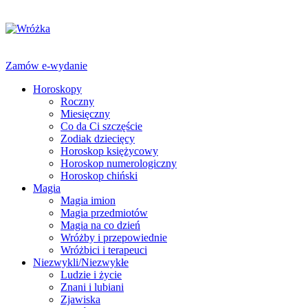
Zamów e-wydanie
Horoskopy
Roczny
Miesięczny
Co da Ci szczęście
Zodiak dziecięcy
Horoskop księżycowy
Horoskop numerologiczny
Horoskop chiński
Magia
Magia imion
Magia przedmiotów
Magia na co dzień
Wróżby i przepowiednie
Wróżbici i terapeuci
Niezwykli/Niezwykłe
Ludzie i życie
Znani i lubiani
Zjawiska