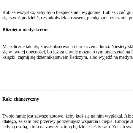
Robisz wszystko, żeby było bezpiecznie i wygodnie. Lubisz czuć grunt
się czymś podzielić, czymkolwiek – czasem, pieniędzmi, rzeczami, pot
Bliźnięta: niedyskretne
Masz liczne talenty, zmysł obserwacji i dar łączenia ludzi. Niestety 
się w twojej obecności, bo już za chwilę można o tym przeczytać na 
książki, zajmij się dziennikarstwem śledczym, albo wyjedź na medytac
Rak: chimeryczny
Twoje ramię jest zawsze gotowe, żeby ktoś się na nim wypłakał. Ale za
dlatego, że sam bez przerwy potrzebujesz wsparcia i ciepła. Emocje s
jedyną osobą, która na zawsze z tobą będzie jesteś ty sam. Zostań s