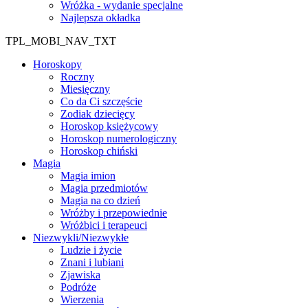
Wróżka - wydanie specjalne
Najlepsza okładka
TPL_MOBI_NAV_TXT
Horoskopy
Roczny
Miesięczny
Co da Ci szczęście
Zodiak dziecięcy
Horoskop księżycowy
Horoskop numerologiczny
Horoskop chiński
Magia
Magia imion
Magia przedmiotów
Magia na co dzień
Wróżby i przepowiednie
Wróżbici i terapeuci
Niezwykli/Niezwykłe
Ludzie i życie
Znani i lubiani
Zjawiska
Podróże
Wierzenia