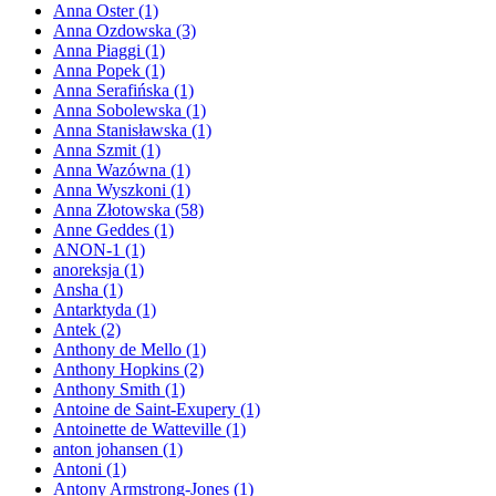
Anna Oster
(1)
Anna Ozdowska
(3)
Anna Piaggi
(1)
Anna Popek
(1)
Anna Serafińska
(1)
Anna Sobolewska
(1)
Anna Stanisławska
(1)
Anna Szmit
(1)
Anna Wazówna
(1)
Anna Wyszkoni
(1)
Anna Złotowska
(58)
Anne Geddes
(1)
ANON-1
(1)
anoreksja
(1)
Ansha
(1)
Antarktyda
(1)
Antek
(2)
Anthony de Mello
(1)
Anthony Hopkins
(2)
Anthony Smith
(1)
Antoine de Saint-Exupery
(1)
Antoinette de Watteville
(1)
anton johansen
(1)
Antoni
(1)
Antony Armstrong-Jones
(1)