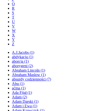
Q
R
S
T
U
V
W
X
Y
Z
A.J.Jacobs
(1)
abdykacja
(1)
aborcja
(1)
aborygeni
(2)
Abraham Lincoln
(1)
Abraham Maslow
(1)
absurdy codzienności
(7)
Abu
(1)
aćma
(1)
Ada Fijał
(1)
Adam
(2)
Adam Darski
(1)
Adam i Ewa
(1)
Adam Krawczyk
(1)