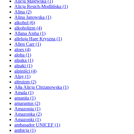
Alicja Majewska
(1)
Alicja Resich-Modlińska
(1)
Alina
(2)
Alina Janowska
(1)
alkohol
(6)
alkoholizm
(4)
Allana Aisha
(1)
alleluja Hare Kryszna
(1)
Allen Carr
(1)
aloes
(4)
aloha
(1)
alpaka
(1)
alpaki
(1)
alpiniści
(4)
Alpy
(1)
altruizm
(2)
Ałła Alicja Chrzanowska
(1)
Amala
(1)
amanita
(1)
amarantus
(2)
Amazonia
(1)
Amazonka
(2)
Amazonki
(1)
ambasador UNICEF
(1)
ambicja
(1)