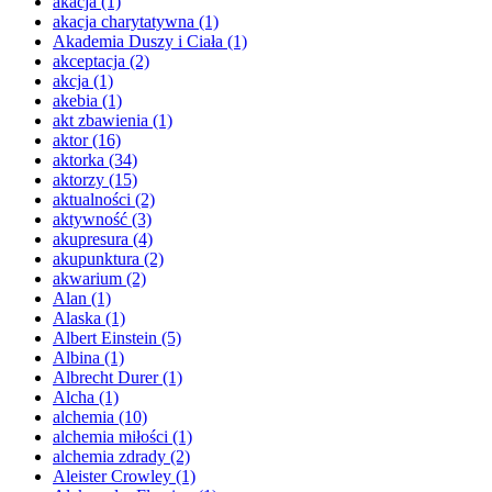
akacja
(1)
akacja charytatywna
(1)
Akademia Duszy i Ciała
(1)
akceptacja
(2)
akcja
(1)
akebia
(1)
akt zbawienia
(1)
aktor
(16)
aktorka
(34)
aktorzy
(15)
aktualności
(2)
aktywność
(3)
akupresura
(4)
akupunktura
(2)
akwarium
(2)
Alan
(1)
Alaska
(1)
Albert Einstein
(5)
Albina
(1)
Albrecht Durer
(1)
Alcha
(1)
alchemia
(10)
alchemia miłości
(1)
alchemia zdrady
(2)
Aleister Crowley
(1)