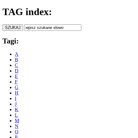
TAG index:
Tagi:
A
B
C
D
E
F
G
H
I
J
K
L
M
N
O
P