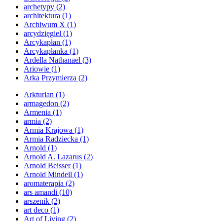
archetypy
(2)
architektura
(1)
Archiwum X
(1)
arcydzięgiel
(1)
Arcykapłan
(1)
Arcykapłanka
(1)
Ardella Nathanael
(3)
Ariowie
(1)
Arka Przymierza
(2)
Arkturian
(1)
armagedon
(2)
Armenia
(1)
armia
(2)
Armia Krajowa
(1)
Armia Radziecka
(1)
Arnold
(1)
Arnold A. Lazarus
(2)
Arnold Beisser
(1)
Arnold Mindell
(1)
aromaterapia
(2)
ars amandi
(10)
arszenik
(2)
art deco
(1)
Art of Living
(2)