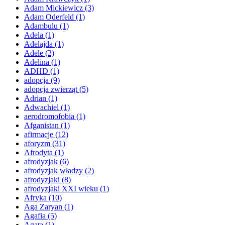
Adam Mickiewicz
(3)
Adam Oderfeld
(1)
Adambulu
(1)
Adela
(1)
Adelajda
(1)
Adele
(2)
Adelina
(1)
ADHD
(1)
adopcja
(9)
adopcja zwierząt
(5)
Adrian
(1)
Adwachiel
(1)
aerodromofobia
(1)
Afganistan
(1)
afirmacje
(12)
aforyzm
(31)
Afrodyta
(1)
afrodyzjak
(6)
afrodyzjak władzy
(2)
afrodyzjaki
(8)
afrodyzjaki XXI wieku
(1)
Afryka
(10)
Aga Zaryan
(1)
Agafia
(5)
Agata
(1)