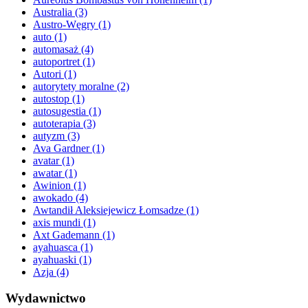
Australia
(3)
Austro-Węgry
(1)
auto
(1)
automasaż
(4)
autoportret
(1)
Autori
(1)
autorytety moralne
(2)
autostop
(1)
autosugestia
(1)
autoterapia
(3)
autyzm
(3)
Ava Gardner
(1)
avatar
(1)
awatar
(1)
Awinion
(1)
awokado
(4)
Awtandił Aleksiejewicz Łomsadze
(1)
axis mundi
(1)
Axt Gademann
(1)
ayahuasca
(1)
ayahuaski
(1)
Azja
(4)
Wydawnictwo