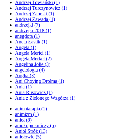
Andrzej Towiański
(1)
Andrzej Turczynowicz
(1)
Andrzej Zaorski
(1)
Andrzej Zawada
(1)
andrzejki
(7)
andrzejki 2018
(1)
anegdota
(1)
Aneta Łastik
(1)
Angela
(1)
Angela Merici
(1)
Angela Merkel
(2)
Angelina Jolie
(3)
angelologia
(4)
Anglia
(3)
Ani Choying Drolma
(1)
Ania
(1)
Ania Rusowicz
(1)
Ania z Zielonego Wzgórza
(1)
animatarapia
(1)
animizm
(1)
anioł
(8)
anioł opiekuńczy
(5)
Anioł Stróż
(13)
aniołowie
(5)