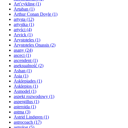
Art’cykling
(1)
Artaban
(1)
Arthur Conan Doyle
(1)
artysta
(12)
artystka
(1)
artyści
(4)
Arvick
(1)
Arystoteles
(1)
Arystoteles Onassis
(2)
asany
(24)
asceci
(1)
ascendent
(1)
aseksualność
(2)
Ashan
(1)
Asia
(1)
Asklepiades
(1)
Asklepios
(1)
Asmodel
(1)
aspekt rozwodowy
(1)
aspergillus
(1)
asteroida
(1)
astma
(3)
Astrid Lindgren
(1)
astrocoach
(17)
astrolog
(5)