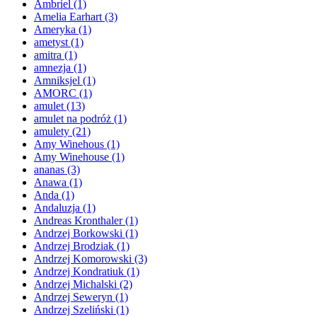
Ambriel
(1)
Amelia Earhart
(3)
Ameryka
(1)
ametyst
(1)
amitra
(1)
amnezja
(1)
Amniksjel
(1)
AMORC
(1)
amulet
(13)
amulet na podróż
(1)
amulety
(21)
Amy Winehous
(1)
Amy Winehouse
(1)
ananas
(3)
Anawa
(1)
Anda
(1)
Andaluzja
(1)
Andreas Kronthaler
(1)
Andrzej Borkowski
(1)
Andrzej Brodziak
(1)
Andrzej Komorowski
(3)
Andrzej Kondratiuk
(1)
Andrzej Michalski
(2)
Andrzej Seweryn
(1)
Andrzej Szeliński
(1)