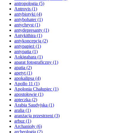
antropologia
(5)
Antrovis
(1)
antybiotyki
(4)
antybohater
(1)
antychryst
(1)
antydepresanty
(1)
Antykithira
(1)
antykoncepcja
(2)
antypapież
(1)
antypatia
(1)
Aokigahara
(1)
aparat fotograficzny
(1)
apatia
(2)
apetyt
(1)
apokalipsa
(4)
Apollo 11
(1)
Apolonia Chałupiec
(1)
apostołowie
(1)
apteczka
(2)
Arabia Saudyjska
(1)
aralia
(1)
aranżacja przestrzeni
(3)
arbuz
(1)
Archanioły
(6)
archeologia
(2)