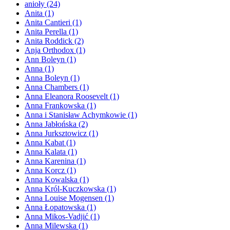
anioły
(24)
Anita
(1)
Anita Cantieri
(1)
Anita Perella
(1)
Anita Roddick
(2)
Anja Orthodox
(1)
Ann Boleyn
(1)
Anna
(1)
Anna Boleyn
(1)
Anna Chambers
(1)
Anna Eleanora Roosevelt
(1)
Anna Frankowska
(1)
Anna i Stanisław Achymkowie
(1)
Anna Jabłońska
(2)
Anna Jurksztowicz
(1)
Anna Kabat
(1)
Anna Kalata
(1)
Anna Karenina
(1)
Anna Korcz
(1)
Anna Kowalska
(1)
Anna Król-Kuczkowska
(1)
Anna Louise Mogensen
(1)
Anna Łopatowska
(1)
Anna Mikos-Vadjić
(1)
Anna Milewska
(1)