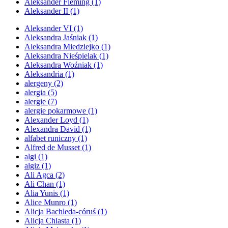
Aleksander Fleming
(1)
Aleksander II
(1)
Aleksander VI
(1)
Aleksandra Jaśniak
(1)
Aleksandra Miedziejko
(1)
Aleksandra Nieśpielak
(1)
Aleksandra Woźniak
(1)
Aleksandria
(1)
alergeny
(2)
alergia
(5)
alergie
(7)
alergie pokarmowe
(1)
Alexander Loyd
(1)
Alexandra David
(1)
alfabet runiczny
(1)
Alfred de Musset
(1)
algi
(1)
algiz
(1)
Ali Agca
(2)
Ali Chan
(1)
Alia Yunis
(1)
Alice Munro
(1)
Alicja Bachleda-córuś
(1)
Alicja Chlasta
(1)