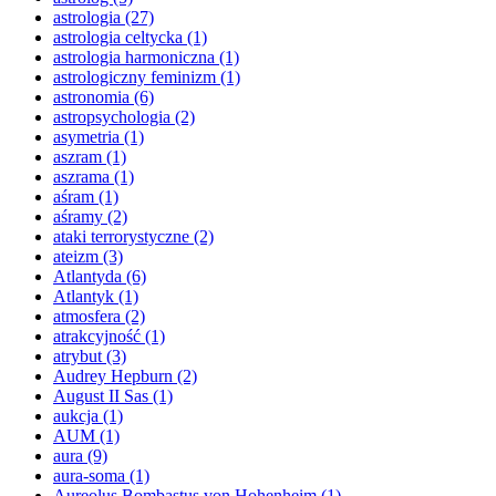
astrologia
(27)
astrologia celtycka
(1)
astrologia harmoniczna
(1)
astrologiczny feminizm
(1)
astronomia
(6)
astropsychologia
(2)
asymetria
(1)
aszram
(1)
aszrama
(1)
aśram
(1)
aśramy
(2)
ataki terrorystyczne
(2)
ateizm
(3)
Atlantyda
(6)
Atlantyk
(1)
atmosfera
(2)
atrakcyjność
(1)
atrybut
(3)
Audrey Hepburn
(2)
August II Sas
(1)
aukcja
(1)
AUM
(1)
aura
(9)
aura-soma
(1)
Aureolus Bombastus von Hohenheim
(1)