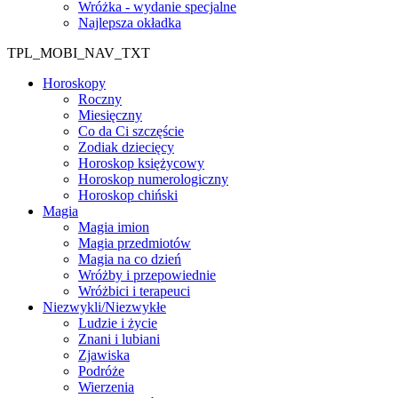
Wróżka - wydanie specjalne
Najlepsza okładka
TPL_MOBI_NAV_TXT
Horoskopy
Roczny
Miesięczny
Co da Ci szczęście
Zodiak dziecięcy
Horoskop księżycowy
Horoskop numerologiczny
Horoskop chiński
Magia
Magia imion
Magia przedmiotów
Magia na co dzień
Wróżby i przepowiednie
Wróżbici i terapeuci
Niezwykli/Niezwykłe
Ludzie i życie
Znani i lubiani
Zjawiska
Podróże
Wierzenia