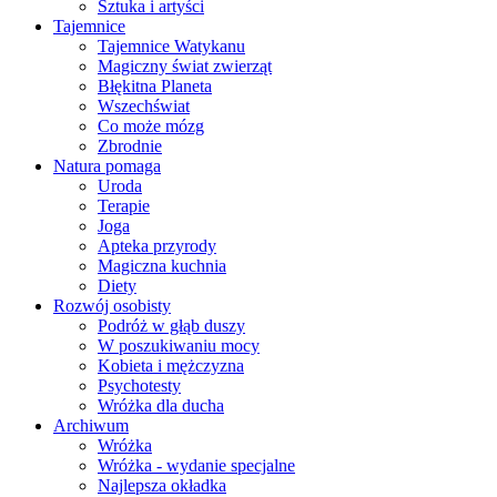
Sztuka i artyści
Tajemnice
Tajemnice Watykanu
Magiczny świat zwierząt
Błękitna Planeta
Wszechświat
Co może mózg
Zbrodnie
Natura pomaga
Uroda
Terapie
Joga
Apteka przyrody
Magiczna kuchnia
Diety
Rozwój osobisty
Podróż w głąb duszy
W poszukiwaniu mocy
Kobieta i mężczyzna
Psychotesty
Wróżka dla ducha
Archiwum
Wróżka
Wróżka - wydanie specjalne
Najlepsza okładka