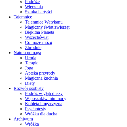
Podróże
Wierzenia
Sztuka i artyści
Tajemnice
Tajemnice Watykanu
Magiczny świat zwierząt
Błękitna Planeta
Wszechświat
Co może mózg
Zbrodnie
Natura pomaga
Uroda
Terapie
Joga
Apteka przyrody
Magiczna kuchnia
Diety
Rozwój osobisty
Podróż w głąb duszy
W poszukiwaniu mocy
Kobieta i mężczyzna
Psychotesty
Wróżka dla ducha
Archiwum
Wróżka