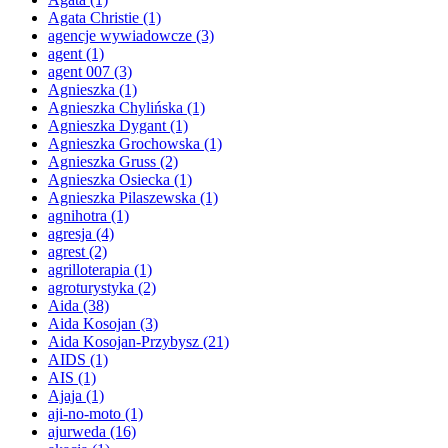
Agata Christie
(1)
agencje wywiadowcze
(3)
agent
(1)
agent 007
(3)
Agnieszka
(1)
Agnieszka Chylińska
(1)
Agnieszka Dygant
(1)
Agnieszka Grochowska
(1)
Agnieszka Gruss
(2)
Agnieszka Osiecka
(1)
Agnieszka Pilaszewska
(1)
agnihotra
(1)
agresja
(4)
agrest
(2)
agrilloterapia
(1)
agroturystyka
(2)
Aida
(38)
Aida Kosojan
(3)
Aida Kosojan-Przybysz
(21)
AIDS
(1)
AIS
(1)
Ajaja
(1)
aji-no-moto
(1)
ajurweda
(16)