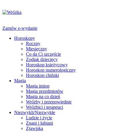
Zamów e-wydanie
Horoskopy
Roczny
Miesięczny
Co da Ci szczęście
Zodiak dziecięcy
Horoskop księżycowy
Horoskop numerologiczny
Horoskop chiński
Magia
Magia imion
Magia przedmiotów
Magia na co dzień
Wróżby i przepowiednie
Wróżbici i terapeuci
Niezwykli/Niezwykłe
Ludzie i życie
Znani i lubiani
Zjawiska