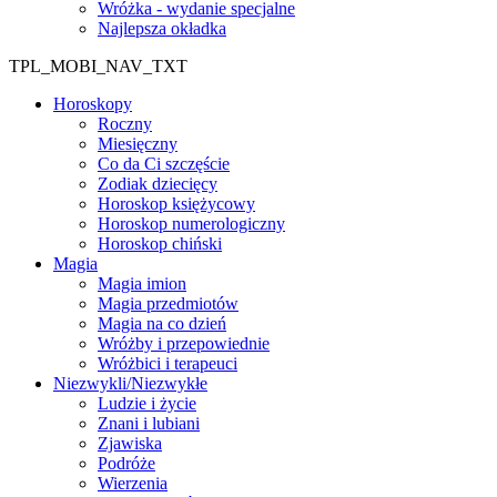
Wróżka - wydanie specjalne
Najlepsza okładka
TPL_MOBI_NAV_TXT
Horoskopy
Roczny
Miesięczny
Co da Ci szczęście
Zodiak dziecięcy
Horoskop księżycowy
Horoskop numerologiczny
Horoskop chiński
Magia
Magia imion
Magia przedmiotów
Magia na co dzień
Wróżby i przepowiednie
Wróżbici i terapeuci
Niezwykli/Niezwykłe
Ludzie i życie
Znani i lubiani
Zjawiska
Podróże
Wierzenia