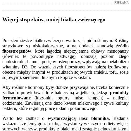
REKLAMA
Więcej strączków, mniej białka zwierzęcego
Po czterdziestce białko zwierzęce warto zastąpić roślinnym. Rośliny
strączkowe są niskokaloryczne, a na dodatek stanowią
źródło
fitoestrogenów
, które łagodzą nieprzyjemne objawy menopauzy
(również te powodujące nadwagę), obniżają poziom złego
cholesterolu, hamują postępy osteoporozy, wpływają na metabolizm
witaminy D3. Do ważniejszych fitoestrogenów należą izoflawony
obecne między innymi w produktach sojowych (mleku, tofu, sosie
sojowym), siemieniu lnianym i koprze włoskim.
Aby roślinne hormony były dobrze przyswajalne, trzeba koniecznie
zadbać o prawidłową florę bakteryjną w jelitach, jedząc
produkty
fermentowane
(kiszonki, jogurty, miso, tempeh) – najlepiej
codziennie. Zawierają one dużo kwasu mlekowego i żywe kultury
bakterii, które regulują pracę układu pokarmowego.
Warto też zadbać o
wystarczającą ilość błonnika
. Badania
wskazują, że jemy go za mało, a wystarczy włączyć do diety więcej
surowych warzyw, produkty z białej mąki zastąpić pełnoziarnistymi