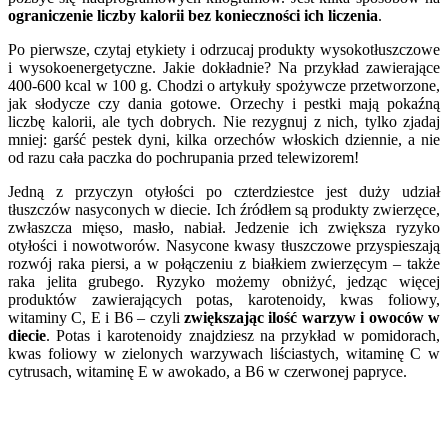
ograniczenie liczby kalorii bez konieczności ich liczenia
.
Po pierwsze, czytaj etykiety i odrzucaj produkty wysokotłuszczowe
i wysokoenergetyczne. Jakie dokładnie? Na przykład zawierające
400-600 kcal w 100 g. Chodzi o artykuły spożywcze przetworzone,
jak słodycze czy dania gotowe. Orzechy i pestki mają pokaźną
liczbę kalorii, ale tych dobrych. Nie rezygnuj z nich, tylko zjadaj
mniej: garść pestek dyni, kilka orzechów włoskich dziennie, a nie
od razu cała paczka do pochrupania przed telewizorem!
Jedną z przyczyn otyłości po czterdziestce jest duży udział
tłuszczów nasyconych w diecie. Ich źródłem są produkty zwierzęce,
zwłaszcza mięso, masło, nabiał. Jedzenie ich zwiększa ryzyko
otyłości i nowotworów. Nasycone kwasy tłuszczowe przyspieszają
rozwój raka piersi, a w połączeniu z białkiem zwierzęcym – także
raka jelita grubego. Ryzyko możemy obniżyć, jedząc więcej
produktów zawierających potas, karotenoidy, kwas foliowy,
witaminy C, E i B6 – czyli
zwiększając ilość warzyw i owoców w
diecie
. Potas i karotenoidy znajdziesz na przykład w pomidorach,
kwas foliowy w zielonych warzywach liściastych, witaminę C w
cytrusach, witaminę E w awokado, a B6 w czerwonej papryce.