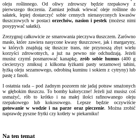
oleju roślinnego. Od oliwy zdrowszy będzie rzepakowy z
pierwszego tłoczenia. Zamiast jednak wlewać oleje roślinne do
sałatek, lepiej dostarczyć sobie cennych nienasyconych kwasów
tłuszczowych w postaci
orzechów, nasion i pestek
(możesz nimi
posypywać sałatki).
Zrezygnuj całkowicie ze smarowania pieczywa tłuszczem. Zarówno
masło, które zawiera nasycone kwasy tłuszczowe, jak i margaryny,
w których znajdują się tłuszcze trans, nie przynoszą zbyt wielu
korzyści zdrowotnych, a już na pewno nie odchudzają. Jeżeli
musisz czymś posmarować kanapkę,
zrób sobie humus
(400 g
ciecierzycy zmiksuj z kilkoma łyżkami pasty sezamowej tahini,
łyżką oleju sezamowego, odrobiną kuminu i sokiem z cytryny) lub
pastę z fasoli.
I ostatnia rada – pod żadnym pozorem nie jadaj potraw smażonych
w głębokim tłuszczu. To bomby kaloryczne! Jeżeli już musisz coś
usmażyć, rób to krótko i na małej ilości rafinowanego oleju
rzepakowego lub kokosowego. Lepsze będzie oczywiście
gotowanie w wodzie i na parze oraz pieczenie
. Można zrobić
naprawdę pyszne frytki czy kotlety w piekarniku!
Na ten temat