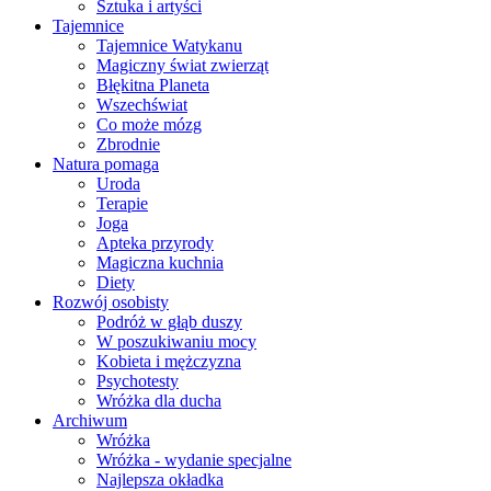
Sztuka i artyści
Tajemnice
Tajemnice Watykanu
Magiczny świat zwierząt
Błękitna Planeta
Wszechświat
Co może mózg
Zbrodnie
Natura pomaga
Uroda
Terapie
Joga
Apteka przyrody
Magiczna kuchnia
Diety
Rozwój osobisty
Podróż w głąb duszy
W poszukiwaniu mocy
Kobieta i mężczyzna
Psychotesty
Wróżka dla ducha
Archiwum
Wróżka
Wróżka - wydanie specjalne
Najlepsza okładka