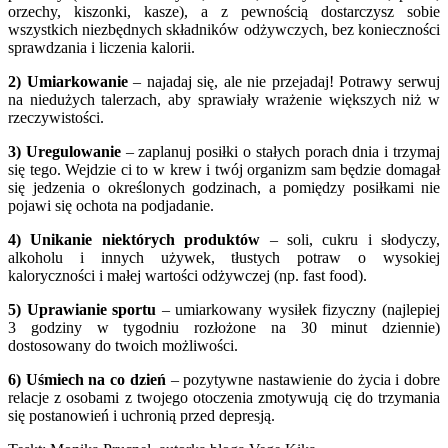
orzechy, kiszonki, kasze), a z pewnością dostarczysz sobie
wszystkich niezbędnych składników odżywczych, bez konieczności
sprawdzania i liczenia kalorii.
2) Umiarkowanie
– najadaj się, ale nie przejadaj! Potrawy serwuj
na niedużych talerzach, aby sprawiały wrażenie większych niż w
rzeczywistości.
3) Uregulowanie
– zaplanuj posiłki o stałych porach dnia i trzymaj
się tego. Wejdzie ci to w krew i twój organizm sam będzie domagał
się jedzenia o określonych godzinach, a pomiędzy posiłkami nie
pojawi się ochota na podjadanie.
4) Unikanie niektórych produktów
– soli, cukru i słodyczy,
alkoholu i innych używek, tłustych potraw o wysokiej
kaloryczności i małej wartości odżywczej (np. fast food).
5) Uprawianie sportu
– umiarkowany wysiłek fizyczny (najlepiej
3 godziny w tygodniu rozłożone na 30 minut dziennie)
dostosowany do twoich możliwości.
6) Uśmiech na co dzień
– pozytywne nastawienie do życia i dobre
relacje z osobami z twojego otoczenia zmotywują cię do trzymania
się postanowień i uchronią przed depresją.