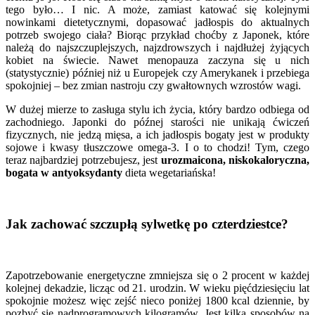
tego było… I nic. A może, zamiast katować się kolejnymi
nowinkami dietetycznymi, dopasować jadłospis do aktualnych
potrzeb swojego ciała? Biorąc przykład choćby z Japonek, które
należą do najszczuplejszych, najzdrowszych i najdłużej żyjących
kobiet na świecie. Nawet menopauza zaczyna się u nich
(statystycznie) później niż u Europejek czy Amerykanek i przebiega
spokojniej – bez zmian nastroju czy gwałtownych wzrostów wagi.
W dużej mierze to zasługa stylu ich życia, który bardzo odbiega od
zachodniego. Japonki do późnej starości nie unikają ćwiczeń
fizycznych, nie jedzą mięsa, a ich jadłospis bogaty jest w produkty
sojowe i kwasy tłuszczowe omega-3. I o to chodzi! Tym, czego
teraz najbardziej potrzebujesz, jest
urozmaicona, niskokaloryczna,
bogata w antyoksydanty
dieta wegetariańska!
Jak zachować szczupłą sylwetkę po czterdziestce?
Zapotrzebowanie energetyczne zmniejsza się o 2 procent w każdej
kolejnej dekadzie, licząc od 21. urodzin. W wieku pięćdziesięciu lat
spokojnie możesz więc zejść nieco poniżej 1800 kcal dziennie, by
pozbyć się nadprogramowych kilogramów. Jest kilka sposobów na