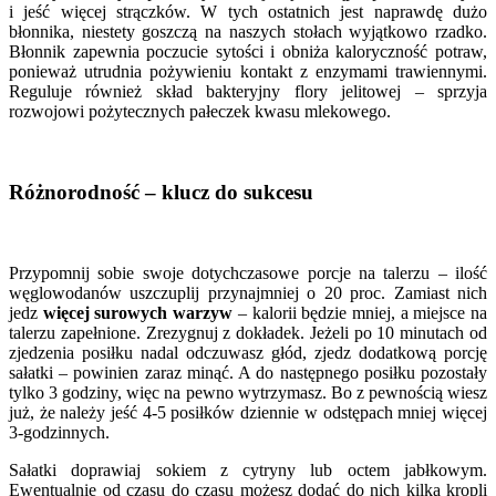
i jeść więcej strączków. W tych ostatnich jest naprawdę dużo
błonnika, niestety goszczą na naszych stołach wyjątkowo rzadko.
Błonnik zapewnia poczucie sytości i obniża kaloryczność potraw,
ponieważ utrudnia pożywieniu kontakt z enzymami trawiennymi.
Reguluje również skład bakteryjny flory jelitowej – sprzyja
rozwojowi pożytecznych pałeczek kwasu mlekowego.
Różnorodność – klucz do sukcesu
Przypomnij sobie swoje dotychczasowe porcje na talerzu – ilość
węglowodanów uszczuplij przynajmniej o 20 proc. Zamiast nich
jedz
więcej surowych warzyw
– kalorii będzie mniej, a miejsce na
talerzu zapełnione. Zrezygnuj z dokładek. Jeżeli po 10 minutach od
zjedzenia posiłku nadal odczuwasz głód, zjedz dodatkową porcję
sałatki – powinien zaraz minąć. A do następnego posiłku pozostały
tylko 3 godziny, więc na pewno wytrzymasz. Bo z pewnością wiesz
już, że należy jeść 4-5 posiłków dziennie w odstępach mniej więcej
3-godzinnych.
Sałatki doprawiaj sokiem z cytryny lub octem jabłkowym.
Ewentualnie od czasu do czasu możesz dodać do nich kilka kropli