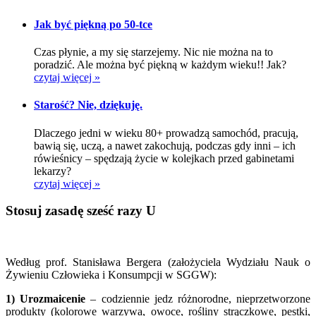
Jak być piękną po 50-tce
Czas płynie, a my się starzejemy. Nic nie można na to
poradzić. Ale można być piękną w każdym wieku!! Jak?
czytaj więcej »
Starość? Nie, dziękuję.
Dlaczego jedni w wieku 80+ prowadzą samochód, pracują,
bawią się, uczą, a nawet zakochują, podczas gdy inni – ich
rówieśnicy – spędzają życie w kolejkach przed gabinetami
lekarzy?
czytaj więcej »
Stosuj zasadę sześć razy U
Według prof. Stanisława Bergera (założyciela Wydziału Nauk o
Żywieniu Człowieka i Konsumpcji w SGGW):
1) Urozmaicenie
– codziennie jedz różnorodne, nieprzetworzone
produkty (kolorowe warzywa, owoce, rośliny strączkowe, pestki,