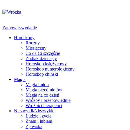
Zamów e-wydanie
Horoskopy
Roczny
Miesięczny
Co da Ci szczęście
Zodiak dziecięcy
Horoskop księżycowy
Horoskop numerologiczny
Horoskop chiński
Magia
Magia imion
Magia przedmiotów
Magia na co dzień
Wróżby i przepowiednie
Wróżbici i terapeuci
Niezwykli/Niezwykłe
Ludzie i życie
Znani i lubiani
Zjawiska