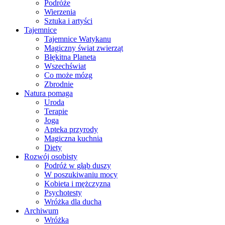
Podróże
Wierzenia
Sztuka i artyści
Tajemnice
Tajemnice Watykanu
Magiczny świat zwierząt
Błękitna Planeta
Wszechświat
Co może mózg
Zbrodnie
Natura pomaga
Uroda
Terapie
Joga
Apteka przyrody
Magiczna kuchnia
Diety
Rozwój osobisty
Podróż w głąb duszy
W poszukiwaniu mocy
Kobieta i mężczyzna
Psychotesty
Wróżka dla ducha
Archiwum
Wróżka