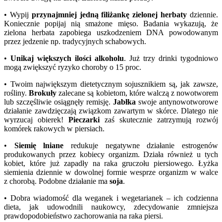
• Wypij
przynajmniej jedną filiżankę
zielonej herbaty
dziennie.
Koniecznie popijaj nią smażone mięso. Badania wykazują, że
zielona herbata zapobiega uszkodzeniem DNA powodowanym
przez jedzenie np. tradycyjnych schabowych.
•
Unikaj większych ilości alkoholu
. Już trzy drinki tygodniowo
mogą zwiększyć ryzyko choroby o 15 proc.
• Twoim największym dietetycznym sojusznikiem są, jak zawsze,
rośliny.
Brokuły
zalecane są kobietom, które walczą z nowotworem
lub szczęśliwie osiągnęły remisję.
Jabłka
swoje antynowotworowe
działanie zawdzięczają związkom zawartym w skórce. Dlatego nie
wyrzucaj obierek!
Pieczarki
zaś skutecznie zatrzymują rozwój
komórek rakowych w piersiach.
•
Siemię lniane
redukuje negatywne działanie estrogenów
produkowanych przez kobiecy organizm. Działa również u tych
kobiet, które już zapadły na raka gruczołu piersiowego. Łyżka
siemienia dziennie w dowolnej formie wesprze organizm w walce
z chorobą. Podobne działanie ma
soja
.
• Dobra wiadomość dla weganek i wegetarianek – ich codzienna
dieta, jak udowodnili naukowcy, zdecydowanie zmniejsza
prawdopodobieństwo zachorowania na raka piersi.