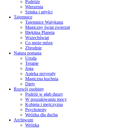
Podróże
Wierzenia
Sztuka i artyści
Tajemnice
Tajemnice Watykanu
Magiczny świat zwierząt
Błękitna Planeta
Wszechświat
Co może mózg
Zbrodnie
Natura pomaga
Uroda
Terapie
Joga
Apteka przyrody
Magiczna kuchnia
Diety
Rozwój osobisty
Podróż w głąb duszy
W poszukiwaniu mocy
Kobieta i mężczyzna
Psychotesty
Wróżka dla ducha
Archiwum
Wróżka