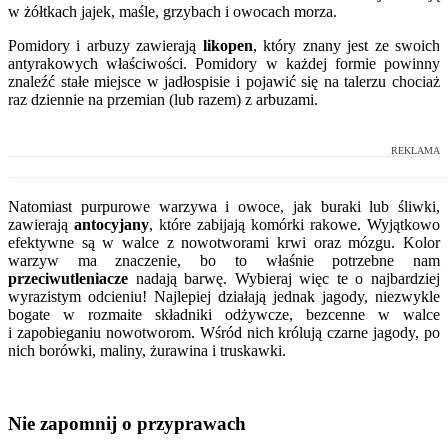
w żółtkach jajek, maśle, grzybach i owocach morza.
Pomidory i arbuzy zawierają
likopen
, który znany jest ze swoich
antyrakowych właściwości. Pomidory w każdej formie powinny
znaleźć stałe miejsce w jadłospisie i pojawić się na talerzu chociaż
raz dziennie na przemian (lub razem) z arbuzami.
REKLAMA
Natomiast purpurowe warzywa i owoce, jak buraki lub śliwki,
zawierają
antocyjany
, które zabijają komórki rakowe. Wyjątkowo
efektywne są w walce z nowotworami krwi oraz mózgu. Kolor
warzyw ma znaczenie, bo to właśnie potrzebne nam
przeciwutleniacze
nadają barwę. Wybieraj więc te o najbardziej
wyrazistym odcieniu! Najlepiej działają jednak jagody, niezwykle
bogate w rozmaite składniki odżywcze, bezcenne w walce
i zapobieganiu nowotworom. Wśród nich królują czarne jagody, po
nich borówki, maliny, żurawina i truskawki.
Nie zapomnij o przyprawach