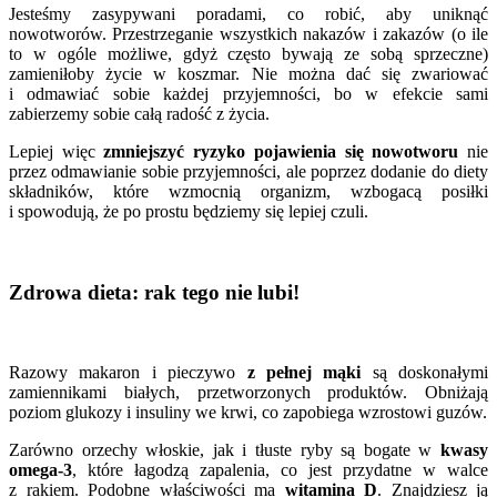
Jesteśmy zasypywani poradami, co robić, aby uniknąć
nowotworów. Przestrzeganie wszystkich nakazów i zakazów (o ile
to w ogóle możliwe, gdyż często bywają ze sobą sprzeczne)
zamieniłoby życie w koszmar. Nie można dać się zwariować
i odmawiać sobie każdej przyjemności, bo w efekcie sami
zabierzemy sobie całą radość z życia.
Lepiej więc
zmniejszyć ryzyko pojawienia się nowotworu
nie
przez odmawianie sobie przyjemności, ale poprzez dodanie do diety
składników, które wzmocnią organizm, wzbogacą posiłki
i spowodują, że po prostu będziemy się lepiej czuli.
Zdrowa dieta: rak tego nie lubi!
Razowy makaron i pieczywo
z pełnej mąki
są doskonałymi
zamiennikami białych, przetworzonych produktów. Obniżają
poziom glukozy i insuliny we krwi, co zapobiega wzrostowi guzów.
Zarówno orzechy włoskie, jak i tłuste ryby są bogate w
kwasy
omega-3
, które łagodzą zapalenia, co jest przydatne w walce
z rakiem. Podobne właściwości ma
witamina D
. Znajdziesz ją