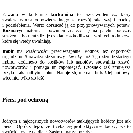
Zawarta w kurkumie
kurkumina
to przeciwutleniacz, który
zwalcza wirusa odpowiedzialnego za rozwój raka szyjki macicy
i podniebienia. Warto dorzucać ją do przygotowywanych potraw.
Rozmaryn
natomiast powinien znaleźć się na patelni podczas
smażenia, bo neutralizuje działanie szkodliwych wolnych rodników,
które się wtedy uwalniają.
Imbir
ma właściwości przeciwzapalne. Podnosi też odporność
organizmu. Sprawdza się surowy i świeży. Już 5 g dziennie startego
imbiru, dodanego do posiłków lub napojów, spowalnia rozwój
nowotworów i pomaga im zapobiegać.
Czosnek
zaś zmniejsza
ryzyko raka odbytu i płuc. Nadaje się niemal do każdej potrawy,
więc nic, tylko go jeść!
Piersi pod ochroną
Jednym z najczęstszych nowotworów atakujących kobiety jest rak
piersi. Oprócz tego, że trzeba się profilaktycznie badać, warto
zwrócić uwagę na dietę. Zastosuj nasze porady: