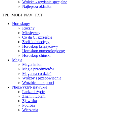
Wróżka - wydanie specjalne
Najlepsza okładka
TPL_MOBI_NAV_TXT
Horoskopy
Roczny
Miesięczny
Co da Ci szczęście
Zodiak dziecięcy
Horoskop księżycowy
Horoskop numerologiczny
Horoskop chiński
Magia
Magia imion
Magia przedmiotów
Magia na co dzień
Wróżby i przepowiednie
Wróżbici i terapeuci
Niezwykli/Niezwykłe
Ludzie i życie
Znani i lubiani
Zjawiska
Podróże
Wierzenia