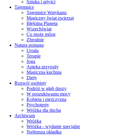
Sztuka i artyści
Tajemnice
Tajemnice Watykanu
Magiczny świat zwierząt
Błękitna Planeta
Wszechświat
Co może mózg
Zbrodnie
Natura pomaga
Uroda
Terapie
Joga
Apteka przyrody
Magiczna kuchnia
Diety
Rozwój osobisty
Podróż w głąb duszy
W poszukiwaniu mocy
Kobieta i mężczyzna
Psychotesty
Wróżka dla ducha
Archiwum
Wróżka
Wróżka - wydanie specjalne
Najlepsza okładka