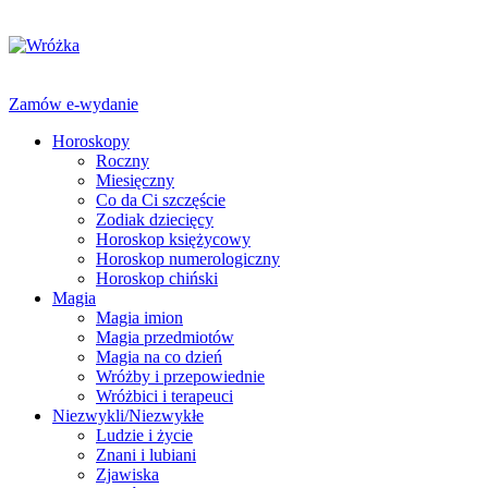
Zamów e-wydanie
Horoskopy
Roczny
Miesięczny
Co da Ci szczęście
Zodiak dziecięcy
Horoskop księżycowy
Horoskop numerologiczny
Horoskop chiński
Magia
Magia imion
Magia przedmiotów
Magia na co dzień
Wróżby i przepowiednie
Wróżbici i terapeuci
Niezwykli/Niezwykłe
Ludzie i życie
Znani i lubiani
Zjawiska