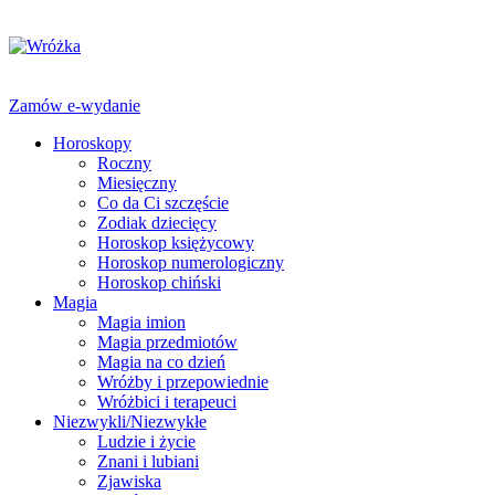
Zamów e-wydanie
Horoskopy
Roczny
Miesięczny
Co da Ci szczęście
Zodiak dziecięcy
Horoskop księżycowy
Horoskop numerologiczny
Horoskop chiński
Magia
Magia imion
Magia przedmiotów
Magia na co dzień
Wróżby i przepowiednie
Wróżbici i terapeuci
Niezwykli/Niezwykłe
Ludzie i życie
Znani i lubiani
Zjawiska