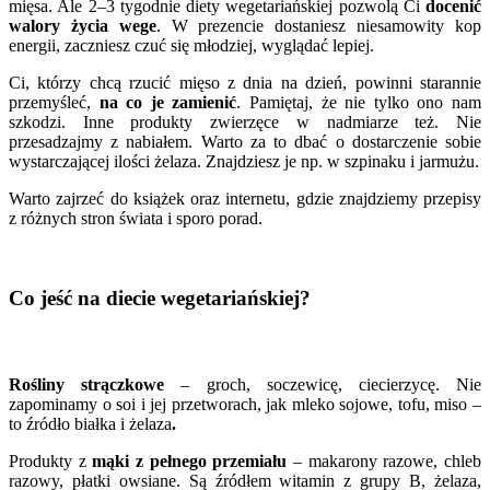
mięsa. Ale 2–3 tygodnie diety wegetariańskiej pozwolą Ci
docenić
walory życia wege
. W prezencie dostaniesz niesamowity kop
energii, zaczniesz czuć się młodziej, wyglądać lepiej.
Ci, którzy chcą rzucić mięso z dnia na dzień, powinni starannie
przemyśleć,
na co je zamienić
. Pamiętaj, że nie tylko ono nam
szkodzi. Inne produkty zwierzęce w nadmiarze też. Nie
przesadzajmy z nabiałem. Warto za to dbać o dostarczenie sobie
wystarczającej ilości żelaza. Znajdziesz je np. w szpinaku i jarmużu.
Warto zajrzeć do książek oraz internetu, gdzie znajdziemy przepisy
z różnych stron świata i sporo porad.
Co jeść na diecie wegetariańskiej?
Rośliny strączkowe
– groch, soczewicę, ciecierzycę. Nie
zapominamy o soi i jej przetworach, jak mleko sojowe, tofu, miso –
to źródło białka i żelaza
.
Produkty z
mąki z pełnego przemiału
– makarony razowe, chleb
razowy, płatki owsiane. Są źródłem witamin z grupy B, żelaza,