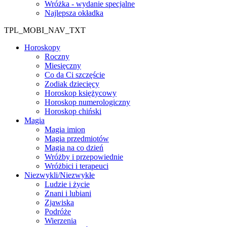
Wróżka - wydanie specjalne
Najlepsza okładka
TPL_MOBI_NAV_TXT
Horoskopy
Roczny
Miesięczny
Co da Ci szczęście
Zodiak dziecięcy
Horoskop księżycowy
Horoskop numerologiczny
Horoskop chiński
Magia
Magia imion
Magia przedmiotów
Magia na co dzień
Wróżby i przepowiednie
Wróżbici i terapeuci
Niezwykli/Niezwykłe
Ludzie i życie
Znani i lubiani
Zjawiska
Podróże
Wierzenia