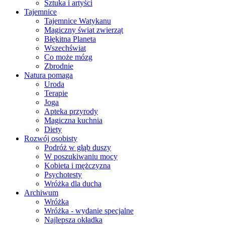
Sztuka i artyści
Tajemnice
Tajemnice Watykanu
Magiczny świat zwierząt
Błękitna Planeta
Wszechświat
Co może mózg
Zbrodnie
Natura pomaga
Uroda
Terapie
Joga
Apteka przyrody
Magiczna kuchnia
Diety
Rozwój osobisty
Podróż w głąb duszy
W poszukiwaniu mocy
Kobieta i mężczyzna
Psychotesty
Wróżka dla ducha
Archiwum
Wróżka
Wróżka - wydanie specjalne
Najlepsza okładka