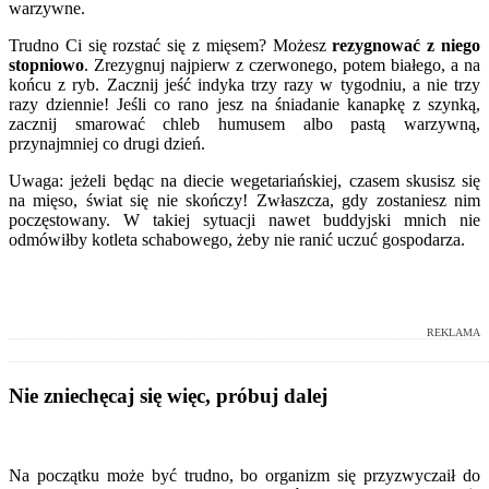
warzywne.
Trudno Ci się rozstać się z mięsem? Możesz
rezygnować z niego
stopniowo
. Zrezygnuj najpierw z czerwonego, potem białego, a na
końcu z ryb. Zacznij jeść indyka trzy razy w tygodniu, a nie trzy
razy dziennie! Jeśli co rano jesz na śniadanie kanapkę z szynką,
zacznij smarować chleb humusem albo pastą warzywną,
przynajmniej co drugi dzień.
Uwaga: jeżeli będąc na diecie wegetariańskiej, czasem skusisz się
na mięso, świat się nie skończy! Zwłaszcza, gdy zostaniesz nim
poczęstowany. W takiej sytuacji nawet buddyjski mnich nie
odmówiłby kotleta schabowego, żeby nie ranić uczuć gospodarza.
REKLAMA
Nie zniechęcaj się więc, próbuj dalej
Na początku może być trudno, bo organizm się przyzwyczaił do