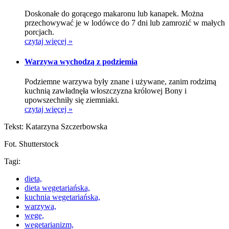
Doskonałe do gorącego makaronu lub kanapek. Można
przechowywać je w lodówce do 7 dni lub zamrozić w małych
porcjach.
czytaj więcej »
Warzywa wychodzą z podziemia
Podziemne warzywa były znane i używane, zanim rodzimą
kuchnią zawładnęła włoszczyzna królowej Bony i
upowszechniły się ziemniaki.
czytaj więcej »
Tekst: Katarzyna Szczerbowska
Fot. Shutterstock
Tagi:
dieta,
dieta wegetariańska,
kuchnia wegetariańska,
warzywa,
wege,
wegetarianizm,