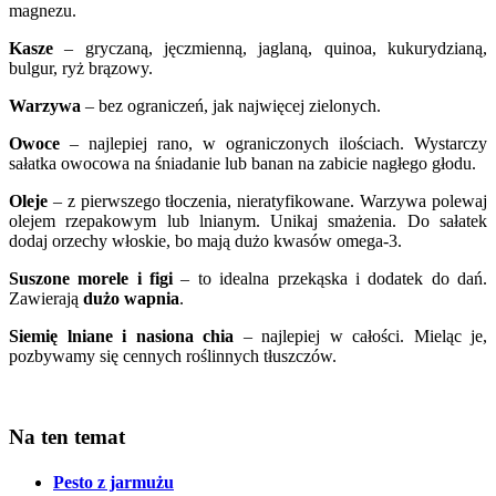
magnezu.
Kasze
– gryczaną, jęczmienną, jaglaną, quinoa, kukurydzianą,
bulgur, ryż brązowy.
Warzywa
– bez ograniczeń, jak najwięcej zielonych.
Owoce
– najlepiej rano, w ograniczonych ilościach. Wystarczy
sałatka owocowa na śniadanie lub banan na zabicie nagłego głodu.
Oleje
– z pierwszego tłoczenia, nieratyfikowane. Warzywa polewaj
olejem rzepakowym lub lnianym. Unikaj smażenia. Do sałatek
dodaj orzechy włoskie, bo mają dużo kwasów omega-3.
Suszone morele i figi
– to idealna przekąska i dodatek do dań.
Zawierają
dużo wapnia
.
Siemię lniane i nasiona chia
– najlepiej w całości. Mieląc je,
pozbywamy się cennych roślinnych tłuszczów.
Na ten temat
Pesto z jarmużu