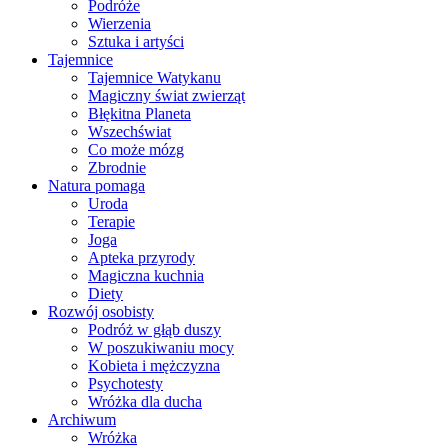
Podróże
Wierzenia
Sztuka i artyści
Tajemnice
Tajemnice Watykanu
Magiczny świat zwierząt
Błękitna Planeta
Wszechświat
Co może mózg
Zbrodnie
Natura pomaga
Uroda
Terapie
Joga
Apteka przyrody
Magiczna kuchnia
Diety
Rozwój osobisty
Podróż w głąb duszy
W poszukiwaniu mocy
Kobieta i mężczyzna
Psychotesty
Wróżka dla ducha
Archiwum
Wróżka