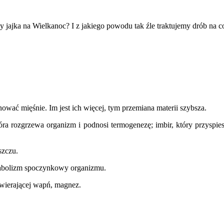
jajka na Wielkanoc? I z jakiego powodu tak źle traktujemy drób na co
ować mięśnie. Im jest ich więcej, tym przemiana materii szybsza.
 rozgrzewa organizm i podnosi termogenezę; imbir, który przyspies
szczu.
abolizm spoczynkowy organizmu.
awierającej wapń, magnez.