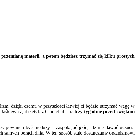
rzemianę materii, a potem będziesz trzymać się kilku prostych
olizm, dzięki czemu w przyszłości łatwiej ci będzie utrzymać wagę w
śkiewicz, dietetyk z Citidiet.pl. Już
trzy tygodnie przed świętami
siłek powinien być nieduży – zaspokajać głód, ale nie dawać uczucia
ch samych porach dnia. W ten sposób stale dostarczamy organizmowi