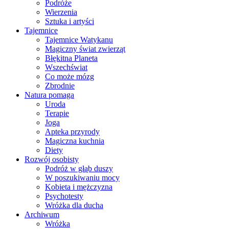
Podróże
Wierzenia
Sztuka i artyści
Tajemnice
Tajemnice Watykanu
Magiczny świat zwierząt
Błękitna Planeta
Wszechświat
Co może mózg
Zbrodnie
Natura pomaga
Uroda
Terapie
Joga
Apteka przyrody
Magiczna kuchnia
Diety
Rozwój osobisty
Podróż w głąb duszy
W poszukiwaniu mocy
Kobieta i mężczyzna
Psychotesty
Wróżka dla ducha
Archiwum
Wróżka