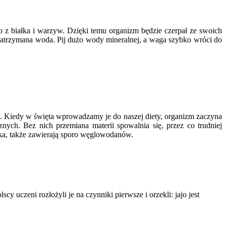
ko z białka i warzyw. Dzięki temu organizm będzie czerpał ze swoich
zatrzymana woda. Pij dużo wody mineralnej, a waga szybko wróci do
d. Kiedy w święta wprowadzamy je do naszej diety, organizm zaczyna
h. Bez nich przemiana materii spowalnia się, przez co trudniej
wka, także zawierają sporo węglowodanów.
 uczeni rozłożyli je na czynniki pierwsze i orzekli: jajo jest