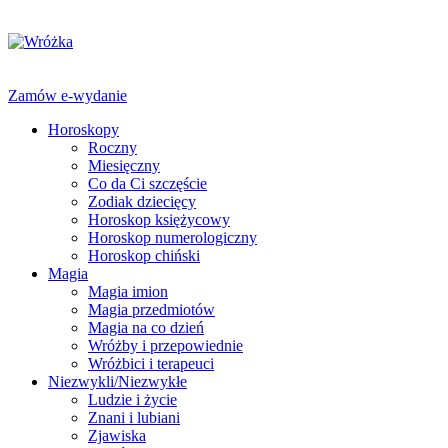
Zamów e-wydanie
Horoskopy
Roczny
Miesięczny
Co da Ci szczęście
Zodiak dziecięcy
Horoskop księżycowy
Horoskop numerologiczny
Horoskop chiński
Magia
Magia imion
Magia przedmiotów
Magia na co dzień
Wróżby i przepowiednie
Wróżbici i terapeuci
Niezwykli/Niezwykłe
Ludzie i życie
Znani i lubiani
Zjawiska