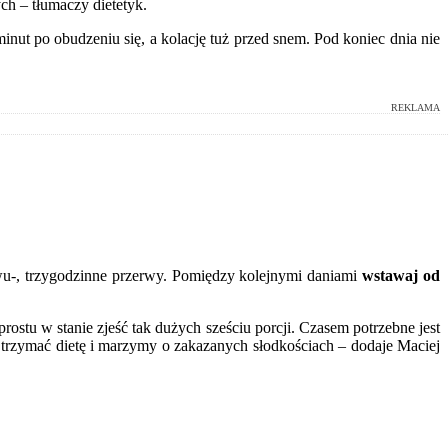
ch – tłumaczy dietetyk.
minut po obudzeniu się, a kolację tuż przed snem. Pod koniec dnia nie
REKLAMA
dwu-, trzygodzinne przerwy. Pomiędzy kolejnymi daniami
wstawaj od
 prostu w stanie zjeść tak dużych sześciu porcji. Czasem potrzebne jest
się trzymać dietę i marzymy o zakazanych słodkościach – dodaje Maciej