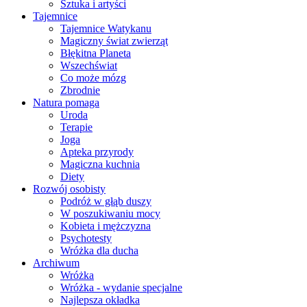
Sztuka i artyści
Tajemnice
Tajemnice Watykanu
Magiczny świat zwierząt
Błękitna Planeta
Wszechświat
Co może mózg
Zbrodnie
Natura pomaga
Uroda
Terapie
Joga
Apteka przyrody
Magiczna kuchnia
Diety
Rozwój osobisty
Podróż w głąb duszy
W poszukiwaniu mocy
Kobieta i mężczyzna
Psychotesty
Wróżka dla ducha
Archiwum
Wróżka
Wróżka - wydanie specjalne
Najlepsza okładka