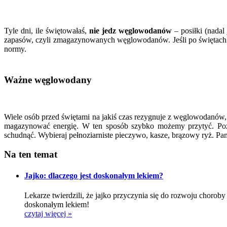
Tyle dni, ile świętowałaś,
nie jedz węglowodanów
– posiłki (nadal
zapasów, czyli zmagazynowanych węglowodanów. Jeśli po świętach p
normy.
Ważne węglowodany
Wiele osób przed świętami na jakiś czas rezygnuje z węglowodanów,
magazynować energię. W ten sposób szybko możemy przytyć. Poza
schudnąć. Wybieraj pełnoziarniste pieczywo, kasze, brązowy ryż. Pa
Na ten temat
Jajko: dlaczego jest doskonałym lekiem?
Lekarze twierdzili, że jajko przyczynia się do rozwoju choroby
doskonałym lekiem!
czytaj więcej »