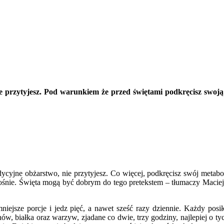
przytyjesz. Pod warunkiem że przed świętami podkręcisz swoją p
dycyjne obżarstwo, nie przytyjesz. Co więcej, podkręcisz swój metab
śnie. Święta mogą być dobrym do tego pretekstem – tłumaczy Maciej Ja
na mniejsze porcje i jedz pięć, a nawet sześć razy dziennie. Każdy po
, białka oraz warzyw, zjadane co dwie, trzy godziny, najlepiej o ty