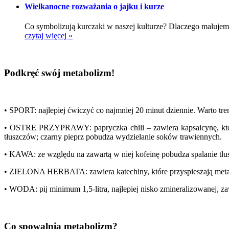
Wielkanocne rozważania o jajku i kurze
Co symbolizują kurczaki w naszej kulturze? Dlaczego malujemy 
czytaj więcej »
Podkręć swój metabolizm!
• SPORT: najlepiej ćwiczyć co najmniej 20 minut dziennie. Warto tren
• OSTRE PRZYPRAWY: papryczka chili – zawiera kapsaicynę, która
tłuszczów; czarny pieprz pobudza wydzielanie soków trawiennych.
• KAWA: ze względu na zawartą w niej kofeinę pobudza spalanie tłu
• ZIELONA HERBATA: zawiera katechiny, które przyspieszają met
• WODA: pij minimum 1,5-litra, najlepiej nisko zmineralizowanej, z
Co spowalnia metabolizm?