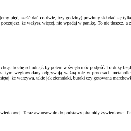
 jemy pięć, sześć dań co dwie, trzy godziny) powinny składać się tyl
oczujesz, że ważysz więcej, nie wpadaj w panikę. To nie tłuszcz, a 
 chcąc trochę schudnąć, by potem w święta móc podjeść. To duży błą
 tym węglowodany odgrywają ważną rolę w procesach metabolicznyc
miętaj, że warzywa, takie jak ziemniaki, buraki czy gotowana marche
 wieńcowej. Teraz awansowało do podstawy piramidy żywieniowej. Polscy