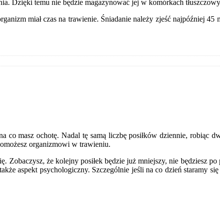
lania. Dzięki temu nie będzie magazynować jej w komórkach tłuszczowy
organizm miał czas na trawienie. Śniadanie należy zjeść najpóźniej 45 
na co masz ochotę. Nadal tę samą liczbę posiłków dziennie, robiąc 
a pomożesz organizmowi w trawieniu.
się. Zobaczysz, że kolejny posiłek będzie już mniejszy, nie będziesz po
e także aspekt psychologiczny. Szczególnie jeśli na co dzień staramy 