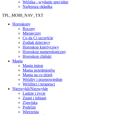
Wróżka - wydanie specjalne
Najlepsza okładka
TPL_MOBI_NAV_TXT
Horoskopy
Roczny
Miesięczny
Co da Ci szczęście
Zodiak dziecięcy
Horoskop księżycowy
Horoskop numerologiczny
Horoskop chiński
Magia
Magia imion
Magia przedmiotów
Magia na co dzień
Wróżby i przepowiednie
Wróżbici i terapeuci
Niezwykli/Niezwykłe
Ludzie i życie
Znani i lubiani
Zjawiska
Podróże
Wierzenia