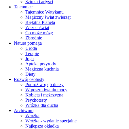
Sztuka i artyści
Tajemnice
Tajemnice Watykanu
Magiczny świat zwierząt
Błękitna Planeta
Wszechświat
Co może mózg
Zbrodnie
Natura pomaga
Uroda
Terapie
Joga
Apteka przyrody
Magiczna kuchnia
Diety
Rozwój osobisty
Podróż w głąb duszy
W poszukiwaniu mocy
Kobieta i mężczyzna
Psychotesty
Wróżka dla ducha
Archiwum
Wróżka
Wróżka - wydanie specjalne
Najlepsza okładka