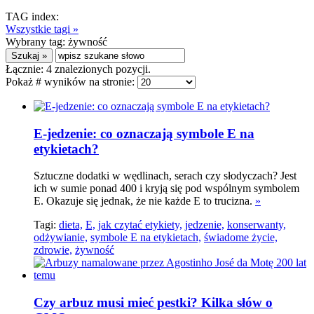
TAG index:
Wszystkie tagi »
Wybrany tag:
żywność
Łącznie:
4
znalezionych pozycji.
Pokaż # wyników na stronie:
E-jedzenie: co oznaczają symbole E na
etykietach?
Sztuczne dodatki w wędlinach, serach czy słodyczach? Jest
ich w sumie ponad 400 i kryją się pod wspólnym symbolem
E. Okazuje się jednak, że nie każde E to trucizna.
»
Tagi:
dieta,
E,
jak czytać etykiety,
jedzenie,
konserwanty,
odżywianie,
symbole E na etykietach,
świadome życie,
zdrowie,
żywność
Czy arbuz musi mieć pestki? Kilka słów o