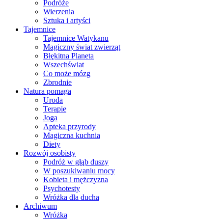
Podróże
Wierzenia
Sztuka i artyści
Tajemnice
Tajemnice Watykanu
Magiczny świat zwierząt
Błękitna Planeta
Wszechświat
Co może mózg
Zbrodnie
Natura pomaga
Uroda
Terapie
Joga
Apteka przyrody
Magiczna kuchnia
Diety
Rozwój osobisty
Podróż w głąb duszy
W poszukiwaniu mocy
Kobieta i mężczyzna
Psychotesty
Wróżka dla ducha
Archiwum
Wróżka