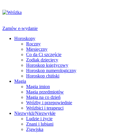
Zamów e-wydanie
Horoskopy
Roczny
Miesięczny
Co da Ci szczęście
Zodiak dziecięcy
Horoskop księżycowy
Horoskop numerologiczny
Horoskop chiński
Magia
Magia imion
Magia przedmiotów
Magia na co dzień
Wróżby i przepowiednie
Wróżbici i terapeuci
Niezwykli/Niezwykłe
Ludzie i życie
Znani i lubiani
Zjawiska