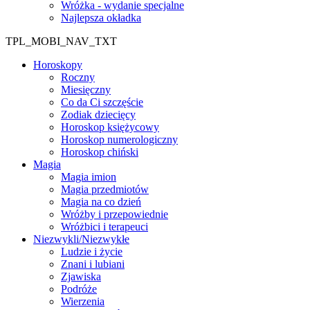
Wróżka - wydanie specjalne
Najlepsza okładka
TPL_MOBI_NAV_TXT
Horoskopy
Roczny
Miesięczny
Co da Ci szczęście
Zodiak dziecięcy
Horoskop księżycowy
Horoskop numerologiczny
Horoskop chiński
Magia
Magia imion
Magia przedmiotów
Magia na co dzień
Wróżby i przepowiednie
Wróżbici i terapeuci
Niezwykli/Niezwykłe
Ludzie i życie
Znani i lubiani
Zjawiska
Podróże
Wierzenia