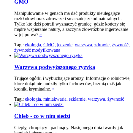
GMO
Manipulowanie w genach ma dać produkty nieulegające
rozkładowi oraz zdrowsze i smaczniejsze od naturalnych.
Tylko kto dziś potrafi wyznaczyć granicę, gdzie kończy się
mądre wspieranie natury, a zaczyna złowróżbne ingerowanie
w jej prawa?
»
Tagi:
ekologia,
GMO,
jedzenie,
warzywa,
zdrowie,
żywność,
żywność modyfikowana
Warzywa podwyższonego ryzyka
Trujące ogórki i wybuchające arbuzy. Informacje o rolnictwie,
które dotąd nie nudziły tylko fachowców, brzmią dziś jak
kroniki kryminalne.
»
Tagi:
ekologia,
miniakwaria,
szklarnie,
warzywa,
żywność
Chleb - co w nim siedzi
Ciepły, chrupiący i pachnący. Następnego dnia twardy jak
kamień i niesmaczny.
»