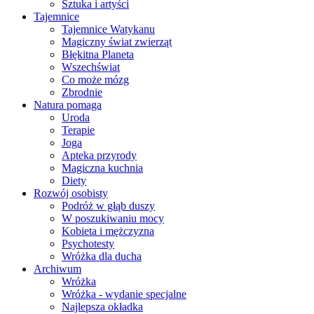
Sztuka i artyści
Tajemnice
Tajemnice Watykanu
Magiczny świat zwierząt
Błękitna Planeta
Wszechświat
Co może mózg
Zbrodnie
Natura pomaga
Uroda
Terapie
Joga
Apteka przyrody
Magiczna kuchnia
Diety
Rozwój osobisty
Podróż w głąb duszy
W poszukiwaniu mocy
Kobieta i mężczyzna
Psychotesty
Wróżka dla ducha
Archiwum
Wróżka
Wróżka - wydanie specjalne
Najlepsza okładka