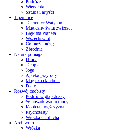
Podróże
Wierzenia
Sztuka i artyści
Tajemnice
Tajemnice Watykanu
Magiczny świat zwierząt
Błękitna Planeta
Wszechświat
Co może mózg
Zbrodnie
Natura pomaga
Uroda
Terapie
Joga
Apteka przyrody
Magiczna kuchnia
Diety
Rozwój osobisty
Podróż w głąb duszy
W poszukiwaniu mocy
Kobieta i mężczyzna
Psychotesty
Wróżka dla ducha
Archiwum
Wróżka