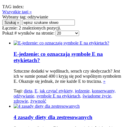
TAG index:
Wszystkie tagi »
Wybrany tag:
odżywianie
Łącznie:
2
znalezionych pozycji.
Pokaż # wyników na stronie:
E-jedzenie: co oznaczają symbole E na
etykietach?
Sztuczne dodatki w wędlinach, serach czy słodyczach? Jest
ich w sumie ponad 400 i kryją się pod wspólnym symbolem
E. Okazuje się jednak, że nie każde E to trucizna.
»
Tagi:
dieta,
E,
jak czytać etykiety,
jedzenie,
konserwanty,
odżywianie,
symbole E na etykietach,
świadome życie,
zdrowie,
żywność
4 zasady diety dla zestresowanych