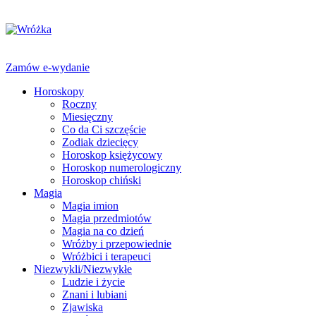
Zamów e-wydanie
Horoskopy
Roczny
Miesięczny
Co da Ci szczęście
Zodiak dziecięcy
Horoskop księżycowy
Horoskop numerologiczny
Horoskop chiński
Magia
Magia imion
Magia przedmiotów
Magia na co dzień
Wróżby i przepowiednie
Wróżbici i terapeuci
Niezwykli/Niezwykłe
Ludzie i życie
Znani i lubiani
Zjawiska