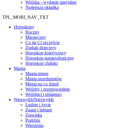
Wróżka - wydanie specjalne
Najlepsza okładka
TPL_MOBI_NAV_TXT
Horoskopy
Roczny
Miesięczny
Co da Ci szczęście
Zodiak dziecięcy
Horoskop księżycowy
Horoskop numerologiczny
Horoskop chiński
Magia
Magia imion
Magia przedmiotów
Magia na co dzień
Wróżby i przepowiednie
Wróżbici i terapeuci
Niezwykli/Niezwykłe
Ludzie i życie
Znani i lubiani
Zjawiska
Podróże
Wierzenia