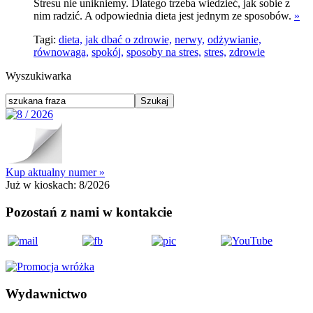
Stresu nie unikniemy. Dlatego trzeba wiedzieć, jak sobie z
nim radzić. A odpowiednia dieta jest jednym ze sposobów.
»
Tagi:
dieta,
jak dbać o zdrowie,
nerwy,
odżywianie,
równowaga,
spokój,
sposoby na stres,
stres,
zdrowie
Wyszukiwarka
Kup aktualny numer »
Już w kioskach:
8/2026
Pozostań z nami w kontakcie
Wydawnictwo