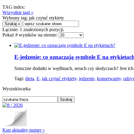
TAG index:
Wszystkie tagi »
Wybrany tag:
jak czytać etykiety
Łącznie:
1
znalezionych pozycji.
Pokaż # wyników na stronie:
E-jedzenie: co oznaczają symbole E na etykietac
Sztuczne dodatki w wędlinach, serach czy słodyczach? Jest ic
Tagi:
dieta,
E,
jak czytać etykiety,
jedzenie,
konserwanty,
odżyw
Wyszukiwarka
Kup aktualny numer »