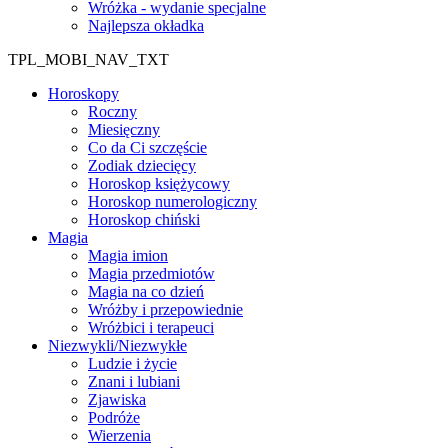
Wróżka - wydanie specjalne
Najlepsza okładka
TPL_MOBI_NAV_TXT
Horoskopy
Roczny
Miesięczny
Co da Ci szczęście
Zodiak dziecięcy
Horoskop księżycowy
Horoskop numerologiczny
Horoskop chiński
Magia
Magia imion
Magia przedmiotów
Magia na co dzień
Wróżby i przepowiednie
Wróżbici i terapeuci
Niezwykli/Niezwykłe
Ludzie i życie
Znani i lubiani
Zjawiska
Podróże
Wierzenia