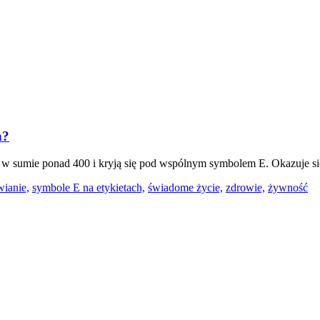
h?
h w sumie ponad 400 i kryją się pod wspólnym symbolem E. Okazuje się 
ianie,
symbole E na etykietach,
świadome życie,
zdrowie,
żywność