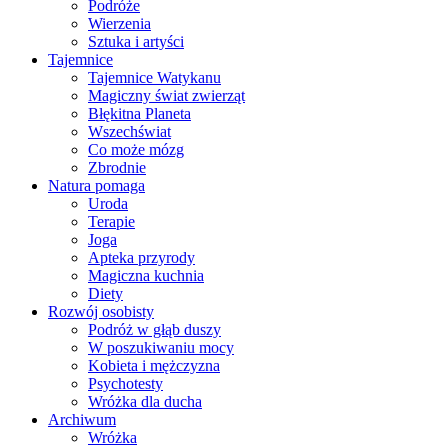
Podróże
Wierzenia
Sztuka i artyści
Tajemnice
Tajemnice Watykanu
Magiczny świat zwierząt
Błękitna Planeta
Wszechświat
Co może mózg
Zbrodnie
Natura pomaga
Uroda
Terapie
Joga
Apteka przyrody
Magiczna kuchnia
Diety
Rozwój osobisty
Podróż w głąb duszy
W poszukiwaniu mocy
Kobieta i mężczyzna
Psychotesty
Wróżka dla ducha
Archiwum
Wróżka