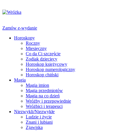
Zamów e-wydanie
Horoskopy
Roczny
Miesięczny
Co da Ci szczęście
Zodiak dziecięcy
Horoskop księżycowy
Horoskop numerologiczny
Horoskop chiński
Magia
Magia imion
Magia przedmiotów
Magia na co dzień
Wróżby i przepowiednie
Wróżbici i terapeuci
Niezwykli/Niezwykłe
Ludzie i życie
Znani i lubiani
Zjawiska