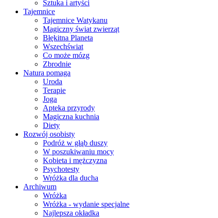
Sztuka i artyści
Tajemnice
Tajemnice Watykanu
Magiczny świat zwierząt
Błękitna Planeta
Wszechświat
Co może mózg
Zbrodnie
Natura pomaga
Uroda
Terapie
Joga
Apteka przyrody
Magiczna kuchnia
Diety
Rozwój osobisty
Podróż w głąb duszy
W poszukiwaniu mocy
Kobieta i mężczyzna
Psychotesty
Wróżka dla ducha
Archiwum
Wróżka
Wróżka - wydanie specjalne
Najlepsza okładka