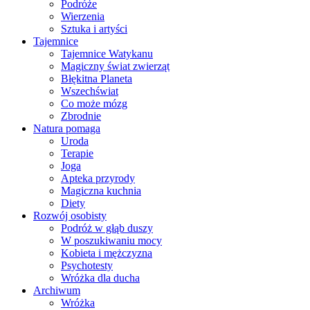
Podróże
Wierzenia
Sztuka i artyści
Tajemnice
Tajemnice Watykanu
Magiczny świat zwierząt
Błękitna Planeta
Wszechświat
Co może mózg
Zbrodnie
Natura pomaga
Uroda
Terapie
Joga
Apteka przyrody
Magiczna kuchnia
Diety
Rozwój osobisty
Podróż w głąb duszy
W poszukiwaniu mocy
Kobieta i mężczyzna
Psychotesty
Wróżka dla ducha
Archiwum
Wróżka