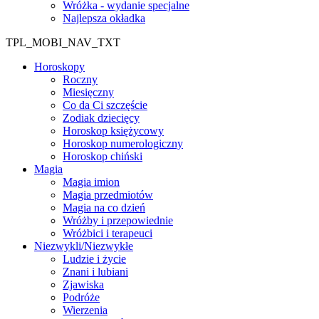
Wróżka - wydanie specjalne
Najlepsza okładka
TPL_MOBI_NAV_TXT
Horoskopy
Roczny
Miesięczny
Co da Ci szczęście
Zodiak dziecięcy
Horoskop księżycowy
Horoskop numerologiczny
Horoskop chiński
Magia
Magia imion
Magia przedmiotów
Magia na co dzień
Wróżby i przepowiednie
Wróżbici i terapeuci
Niezwykli/Niezwykłe
Ludzie i życie
Znani i lubiani
Zjawiska
Podróże
Wierzenia