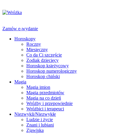
Zamów e-wydanie
Horoskopy
Roczny
Miesięczny
Co da Ci szczęście
Zodiak dziecięcy
Horoskop księżycowy
Horoskop numerologiczny
Horoskop chiński
Magia
Magia imion
Magia przedmiotów
Magia na co dzień
Wróżby i przepowiednie
Wróżbici i terapeuci
Niezwykli/Niezwykłe
Ludzie i życie
Znani i lubiani
Zjawiska