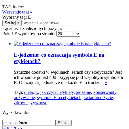
TAG index:
Wszystkie tagi »
Wybrany tag:
E
Łącznie:
1
znalezionych pozycji.
Pokaż # wyników na stronie:
E-jedzenie: co oznaczają symbole E na
etykietach?
Sztuczne dodatki w wędlinach, serach czy słodyczach? Jest
ich w sumie ponad 400 i kryją się pod wspólnym symbolem
E. Okazuje się jednak, że nie każde E to trucizna.
»
Tagi:
dieta,
E,
jak czytać etykiety,
jedzenie,
konserwanty,
odżywianie,
symbole E na etykietach,
świadome życie,
zdrowie,
żywność
Wyszukiwarka