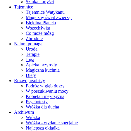
Sztuka i artyści
Tajemnice
Tajemnice Watykanu
Magiczny świat zwierząt
Błękitna Planeta
Wszechświat
Co może mózg
Zbrodnie
Natura pomaga
Uroda
Terapie
Joga
Apteka przyrody
Magiczna kuchnia
Diety
Rozwój osobisty
Podróż w głąb duszy
W poszukiwaniu mocy
Kobieta i mężczyzna
Psychotesty
Wróżka dla ducha
Archiwum
Wróżka
Wróżka - wydanie specjalne
Najlepsza okładka