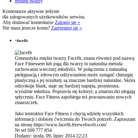
trening twarzy
Komentarze aktywne jedynie
dla zalogowanych użytkowników serwisu.
Aby dodawać komentarze
Zaloguj się »
Nie masz jeszcze konta?
Zarejestruj się »
~
facefit
Gimnastyka mięśni twarzy Facefit, znana również pod nazwą
Face Fitnessem lub jogą dla twarzy to naturalna metoda
zachowania wiecznej młodości. W połączeniu z naturalną
pielęgnacją i zdrowym odżywianiem może zastąpić chirurgię
plastyczną a jej rezultaty są znacznie bardziej naturalne. Skóra
odzyskuje blask, staje się bardziej napięta, promienna,
wyraźnie młodsza. Poprawia się koloryt, a zmarszczki ulegają
spłyceniu. Face Fitness zapobiega też powstawaniu nowych
zmarszczek.
Jako instruktor Face Fitness z chęcią udzielę wszystkich
informacji i dobiorę ćwiczenia do Twoich potrzeb. Zapraszam
na stronę https://www.facefit.freewebweb.com/
Nr tel 509 777 854
Dodany: środa, 09, lipiec 2014 22:23