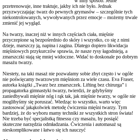
w inny sposób. Jedne
przetrenowuje, inne traktuje, jakby ich nie było. Jednak
przyzwyczajając twarz do pewnych grymasów – szczególnie tych
niekontrolowanych, wywoływanych przez emocje – możemy trwale
zmienić jej wygląd.
Na twarzy, inaczej niż w innych częściach ciała, mięśnie
przyczepione są bezpośrednio do skóry i wszystko, co się z nimi
dzieje, marszczy ją, napina i zagina. Dlatego dopiero likwidacja
mięśniowych przykurczów sprawia, że nasze rysy łagodnieją, a
zmarszczki stają się mniej widoczne. Widać to doskonale po dobrym
masażu twarzy.
Niestety, na taki masaż nie pozwalamy sobie zbyt często i w ogóle
nie poświęcamy twarzowym mięśniom za wiele czasu. Eva Fraser,
autorka książki „Twarz bez zmarszczek. Lifting bez chirurga” i
propagatorka gimnastyki twarzy, twierdzi, że gdybyśmy
zaniedbywali mięśnie nóg i rąk tak, jak mięśnie twarzy, w ogóle nie
moglibyśmy się poruszać. Wiedząc to wszystko, warto więc
zastosować jakąkolwiek metodę ćwiczenia mięśni twarzy. Tym
bardziej, że do wyboru mamy techniki ze wszystkich stron świata!
Nie trzeba być specjalistką fitnessu czy masażu, by posiąść
skuteczne narzędzia odmładzania. Ćwiczenia i automasaż są
nieskomplikowane i łatwo się ich nauczyć