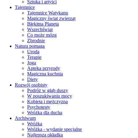
Sztuka i artyści
Tajemnice
Tajemnice Watykanu
Magiczny świat zwierząt
Błękitna Planeta
Wszechświat
Co może mózg
Zbrodnie
Natura pomaga
Uroda
Terapie
Joga
Apteka przyrody
Magiczna kuchnia
Diety
Rozwój osobisty
Podróż w głąb duszy
W poszukiwaniu mocy
Kobieta i mężczyzna
Psychotesty
Wróżka dla ducha
Archiwum
Wróżka
Wróżka - wydanie specjalne
Najlepsza okładka