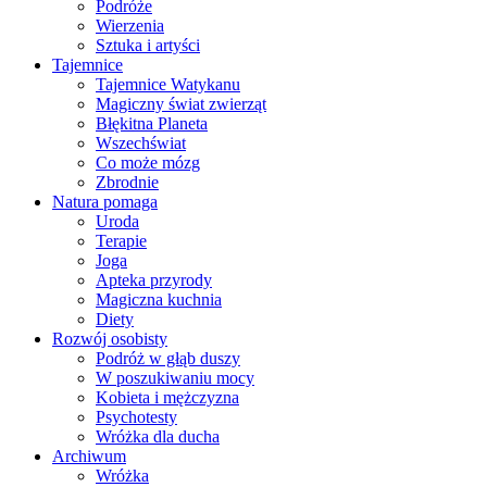
Podróże
Wierzenia
Sztuka i artyści
Tajemnice
Tajemnice Watykanu
Magiczny świat zwierząt
Błękitna Planeta
Wszechświat
Co może mózg
Zbrodnie
Natura pomaga
Uroda
Terapie
Joga
Apteka przyrody
Magiczna kuchnia
Diety
Rozwój osobisty
Podróż w głąb duszy
W poszukiwaniu mocy
Kobieta i mężczyzna
Psychotesty
Wróżka dla ducha
Archiwum
Wróżka