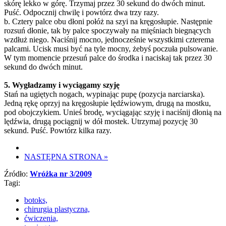
skórę lekko w górę. Trzymaj przez 30 sekund do dwóch minut.
Puść. Odpocznij chwilę i powtórz dwa trzy razy.
b. Cztery palce obu dłoni połóż na szyi na kręgosłupie. Następnie
rozsuń dłonie, tak by palce spoczywały na mięśniach biegnących
wzdłuż niego. Naciśnij mocno, jednocześnie wszystkimi czterema
palcami. Ucisk musi być na tyle mocny, żebyś poczuła pulsowanie.
W tym momencie przesuń palce do środka i naciskaj tak przez 30
sekund do dwóch minut.
5. Wygładzamy i wyciągamy szyję
Stań na ugiętych nogach, wypinając pupę (pozycja narciarska).
Jedną rękę oprzyj na kręgosłupie lędźwiowym, drugą na mostku,
pod obojczykiem. Unieś brodę, wyciągając szyję i naciśnij dłonią na
lędźwia, drugą pociągnij w dół mostek. Utrzymaj pozycję 30
sekund. Puść. Powtórz kilka razy.
NASTĘPNA STRONA
»
Źródło:
Wróżka nr 3/2009
Tagi:
botoks,
chirurgia plastyczna,
ćwiczenia,