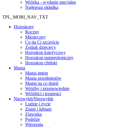
Wróżka - wydanie specjalne
Najlepsza okładka
TPL_MOBI_NAV_TXT
Horoskopy
Roczny
Miesięczny
Co da Ci szczęście
Zodiak dziecięcy
Horoskop księżycowy
Horoskop numerologiczny
Horoskop chiński
Magia
Magia imion
Magia przedmiotów
Magia na co dzień
Wróżby i przepowiednie
Wróżbici i terapeuci
Niezwykli/Niezwykłe
Ludzie i życie
Znani i lubiani
Zjawiska
Podróże
Wierzenia