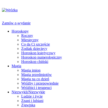
Zamów e-wydanie
Horoskopy
Roczny
Miesięczny
Co da Ci szczęście
Zodiak dziecięcy
Horoskop księżycowy
Horoskop numerologiczny
Horoskop chiński
Magia
Magia imion
Magia przedmiotów
Magia na co dzień
Wróżby i przepowiednie
Wróżbici i terapeuci
Niezwykli/Niezwykłe
Ludzie i życie
Znani i lubiani
Zjawiska