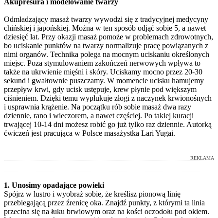
Akupresura i modelowanie twarzy
Odmładzający masaż twarzy wywodzi się z tradycyjnej medycyny
chińskiej i japońskiej. Można w ten sposób odjąć sobie 5, a nawet
dziesięć lat. Przy okazji masaż pomoże w problemach zdrowotnych,
bo uciskanie punktów na twarzy normalizuje pracę powiązanych z
nimi organów. Technika polega na mocnym uciskaniu określonych
miejsc. Poza stymulowaniem zakończeń nerwowych wpływa to
także na ukrwienie mięśni i skóry. Uciskamy mocno przez 20-30
sekund i gwałtownie puszczamy. W momencie ucisku hamujemy
przepływ krwi, gdy ucisk ustępuje, krew płynie pod większym
ciśnieniem. Dzięki temu wypłukuje złogi z naczynek krwionośnych
i usprawnia krążenie. Na początku rób sobie masaż dwa razy
dziennie, rano i wieczorem, a nawet częściej. Po takiej kuracji
trwającej 10-14 dni możesz robić go już tylko raz dziennie. Autorką
ćwiczeń jest pracująca w Polsce masażystka Lari Yugai.
REKLAMA
1. Unosimy opadające powieki
Spójrz w lustro i wyobraź sobie, że kreślisz pionową linię
przebiegającą przez źrenicę oka. Znajdź punkty, z którymi ta linia
przecina się na łuku brwiowym oraz na kości oczodołu pod okiem.