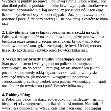
Wyznacz te punkty po prawej i po lewej stronie. Palce wskazujące
obu dłoni połóż na punktach na łuku brwiowym, palce środkowe na
kościach oczodołów. Uciśnij mocno, aż poczujesz ból. Uciskając,
licz do trzydziestu i szybko oderwij palce. Już po pierwszym razie
powinnaś poczuć, że oczy szerzej Ci się otwierają. Powtórz to kilka
razy.
2. Likwidujemy kurze łapki i poziome zmarszczki na czole
Palce wskazujące połóż na środku brwi, tam, gdzie pionowa linia
biegnąca przez źrenicę przecina się z łukiem brwiowym. Palce
środkowe umieść tam, gdzie zaczynają się brwi. Uciśnij mocno,
licząc do trzydziestu i szybko puść. Powtórz kilka razy.
3. Wygładzamy bruzdy smutku i opadające kąciki ust
Stań przed lustrem i wciągnij mocno policzki do wnętrza,
wysuwając usta do przodu. Pamiętaj, by nie składać ich jak do
pocałunku, bo wtedy robią się zmarszczki. Usta powinny się
wysunąć tylko dzięki mocnemu wciągnięciu policzków.
Jednocześnie przyciśnij czubek nosa palcem wskazującym i napnij
nos. Policz do trzydziestu i puść. Powtórz kilka razy.
4. Robimy lifting
a. Połóż trzy palce – wskazujący, środkowy i serdeczny – na linii
biegnącej od zewnętrznego kącika oka ku skroniom. Naciśnij, aż
wyczujesz pulsowanie. Wtedy, cały czas naciskając, podciągnij