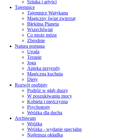
Sztuka i artyści
Tajemnice
Tajemnice Watykanu
Magiczny świat zwierząt
Błękitna Planeta
Wszechświat
Co może mózg
Zbrodnie
Natura pomaga
Uroda
Terapie
Joga
Apteka przyrody
Magiczna kuchnia
Diety
Rozwój osobisty
Podróż w głąb duszy
W poszukiwaniu mocy
Kobieta i mężczyzna
Psychotesty
Wróżka dla ducha
Archiwum
Wróżka
Wróżka - wydanie specjalne
Najlepsza okładka