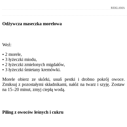
REKLAMA
Odżywcza maseczka morelowa
Weź:
• 2 morele,
• 3 łyżeczki miodu,
• 2 łyżeczki zmielonych migdałów,
• 3 łyżeczki śmietany kremówki.
Morele obierz ze skórki, usuń pestki i drobno pokrój owoce.
Zmiksuj z pozostałymi składnikami, nałóż na twarz i szyję. Zostaw
na 15–20 minut, zmyj ciepłą wodą.
Piling z owoców leśnych i cukru