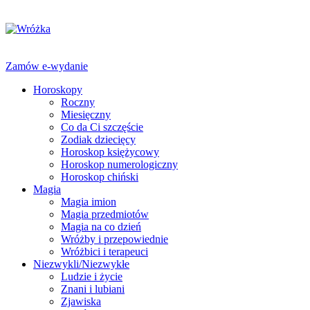
Zamów e-wydanie
Horoskopy
Roczny
Miesięczny
Co da Ci szczęście
Zodiak dziecięcy
Horoskop księżycowy
Horoskop numerologiczny
Horoskop chiński
Magia
Magia imion
Magia przedmiotów
Magia na co dzień
Wróżby i przepowiednie
Wróżbici i terapeuci
Niezwykli/Niezwykłe
Ludzie i życie
Znani i lubiani
Zjawiska