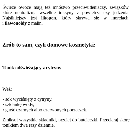
Świeże owoce mają też mnóstwo przeciwutleniaczy, związków,
które neutralizują wszelkie toksyny z powietrza czy jedzenia.
Najsilniejszy jest
likopen
, który skrywa się w morelach,
i
flawonoidy
z malin.
Zrób to sam, czyli domowe kosmetyki:
Tonik odświeżający z cytryny
Weź:
• sok wyciśnięty z cytryny,
• szklankę wody,
• garść czarnych albo czerwonych porzeczek.
Zmiksuj wszystkie składniki, przelej do buteleczki. Przecieraj skórę
tonikiem dwa razy dziennie.