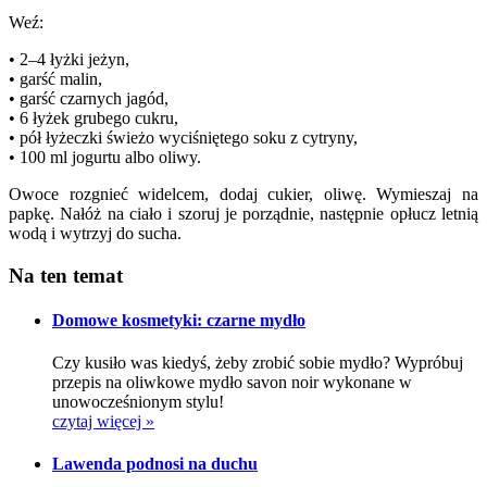
Weź:
• 2–4 łyżki jeżyn,
• garść malin,
• garść czarnych jagód,
• 6 łyżek grubego cukru,
• pół łyżeczki świeżo wyciśniętego soku z cytryny,
• 100 ml jogurtu albo oliwy.
Owoce rozgnieć widelcem, dodaj cukier, oliwę. Wymieszaj na
papkę. Nałóż na ciało i szoruj je porządnie, następnie opłucz letnią
wodą i wytrzyj do sucha.
Na ten temat
Domowe kosmetyki: czarne mydło
Czy kusiło was kiedyś, żeby zrobić sobie mydło? Wypróbuj
przepis na oliwkowe mydło savon noir wykonane w
unowocześnionym stylu!
czytaj więcej »
Lawenda podnosi na duchu