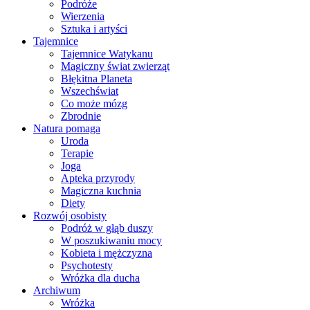
Podróże
Wierzenia
Sztuka i artyści
Tajemnice
Tajemnice Watykanu
Magiczny świat zwierząt
Błękitna Planeta
Wszechświat
Co może mózg
Zbrodnie
Natura pomaga
Uroda
Terapie
Joga
Apteka przyrody
Magiczna kuchnia
Diety
Rozwój osobisty
Podróż w głąb duszy
W poszukiwaniu mocy
Kobieta i mężczyzna
Psychotesty
Wróżka dla ducha
Archiwum
Wróżka