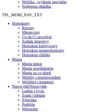
Wróżka - wydanie specjalne
Najlepsza okładka
TPL_MOBI_NAV_TXT
Horoskopy
Roczny
Miesięczny
Co da Ci szczęście
Zodiak dziecięcy
Horoskop księżycowy
Horoskop numerologiczny
Horoskop chiński
Magia
Magia imion
Magia przedmiotów
Magia na co dzień
Wróżby i przepowiednie
Wróżbici i terapeuci
Niezwykli/Niezwykłe
Ludzie i życie
Znani i lubiani
Zjawiska
Podróże
Wierzenia