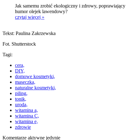
Jak samemu zrobić ekologiczny i zdrowy, poprawiający
humor olejek lawendowy?
czytaj więcej »
Tekst: Paulina Zakrzewska
Fot. Shutterstock
Tagi:
cera,
DIY,
domowe kosmetyki,
maseczka,
naturalne kosmetyki,
piling,
tonik,
uroda,
witamina a,
witamina C,
witamina e,
zdrowie
Komentarze aktywne jedynie