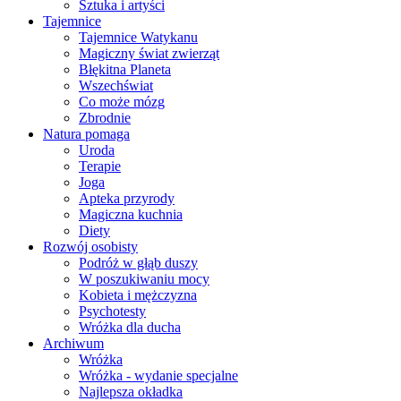
Sztuka i artyści
Tajemnice
Tajemnice Watykanu
Magiczny świat zwierząt
Błękitna Planeta
Wszechświat
Co może mózg
Zbrodnie
Natura pomaga
Uroda
Terapie
Joga
Apteka przyrody
Magiczna kuchnia
Diety
Rozwój osobisty
Podróż w głąb duszy
W poszukiwaniu mocy
Kobieta i mężczyzna
Psychotesty
Wróżka dla ducha
Archiwum
Wróżka
Wróżka - wydanie specjalne
Najlepsza okładka