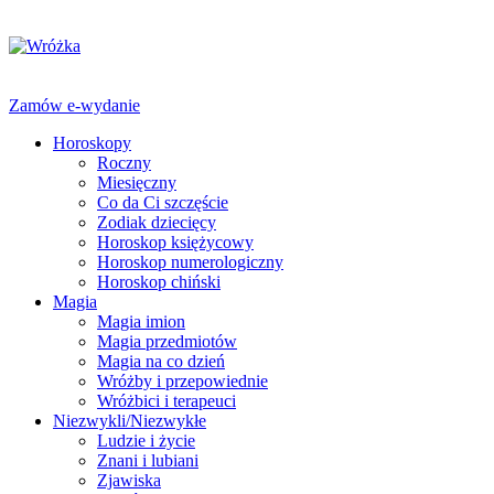
Zamów e-wydanie
Horoskopy
Roczny
Miesięczny
Co da Ci szczęście
Zodiak dziecięcy
Horoskop księżycowy
Horoskop numerologiczny
Horoskop chiński
Magia
Magia imion
Magia przedmiotów
Magia na co dzień
Wróżby i przepowiednie
Wróżbici i terapeuci
Niezwykli/Niezwykłe
Ludzie i życie
Znani i lubiani
Zjawiska