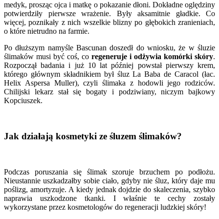
medyk, prosząc ojca i matkę o pokazanie dłoni. Dokładne oględziny
potwierdziły pierwsze wrażenie. Były aksamitnie gładkie. Co
więcej, poznikały z nich wszelkie blizny po głębokich zranieniach,
o które nietrudno na farmie.
Po dłuższym namyśle Bascunan doszedł do wniosku, że w śluzie
ślimaków musi być coś, co
regeneruje i odżywia komórki skóry
.
Rozpoczął badania i już 10 lat później powstał pierwszy krem,
którego głównym składnikiem był śluz La Baba de Caracol (łac.
Helix Aspersa Muller), czyli ślimaka z hodowli jego rodziców.
Chilijski lekarz stał się bogaty i podziwiany, niczym bajkowy
Kopciuszek.
Jak działają kosmetyki ze śluzem ślimaków?
Podczas poruszania się ślimak szoruje brzuchem po podłożu.
Nieustannie uszkadzałby sobie ciało, gdyby nie śluz, który daje mu
poślizg, amortyzuje. A kiedy jednak dojdzie do skaleczenia, szybko
naprawia uszkodzone tkanki. I właśnie te cechy zostały
wykorzystane przez kosmetologów do regeneracji ludzkiej skóry!