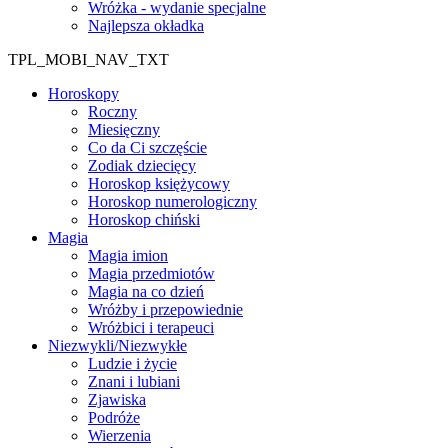
Wróżka - wydanie specjalne
Najlepsza okładka
TPL_MOBI_NAV_TXT
Horoskopy
Roczny
Miesięczny
Co da Ci szczęście
Zodiak dziecięcy
Horoskop księżycowy
Horoskop numerologiczny
Horoskop chiński
Magia
Magia imion
Magia przedmiotów
Magia na co dzień
Wróżby i przepowiednie
Wróżbici i terapeuci
Niezwykli/Niezwykłe
Ludzie i życie
Znani i lubiani
Zjawiska
Podróże
Wierzenia