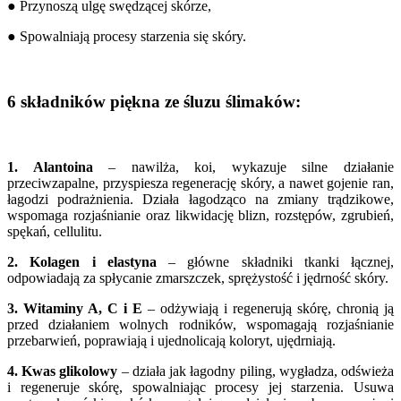
● Przynoszą ulgę swędzącej skórze,
● Spowalniają procesy starzenia się skóry.
6 składników piękna ze śluzu ślimaków:
1. Alantoina
– nawilża, koi, wykazuje silne działanie
przeciwzapalne, przyspiesza regenerację skóry, a nawet gojenie ran,
łagodzi podrażnienia. Działa łagodząco na zmiany trądzikowe,
wspomaga rozjaśnianie oraz likwidację blizn, rozstępów, zgrubień,
spękań, cellulitu.
2. Kolagen i elastyna
– główne składniki tkanki łącznej,
odpowiadają za spłycanie zmarszczek, sprężystość i jędrność skóry.
3. Witaminy A, C i E
– odżywiają i regenerują skórę, chronią ją
przed działaniem wolnych rodników, wspomagają rozjaśnianie
przebarwień, poprawiają i ujednolicają koloryt, ujędrniają.
4. Kwas glikolowy
– działa jak łagodny piling, wygładza, odświeża
i regeneruje skórę, spowalniając procesy jej starzenia. Usuwa