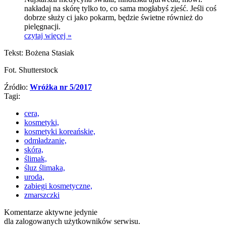
nakładaj na skórę tylko to, co sama mogłabyś zjeść. Jeśli coś
dobrze służy ci jako pokarm, będzie świetne również do
pielęgnacji.
czytaj więcej »
Tekst: Bożena Stasiak
Fot. Shutterstock
Źródło:
Wróżka nr 5/2017
Tagi:
cera,
kosmetyki,
kosmetyki koreańskie,
odmładzanie,
skóra,
ślimak,
śluz ślimaka,
uroda,
zabiegi kosmetyczne,
zmarszczki
Komentarze aktywne jedynie
dla zalogowanych użytkowników serwisu.