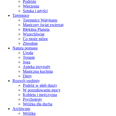
Podróże
Wierzenia
Sztuka i artyści
Tajemnice
Tajemnice Watykanu
Magiczny świat zwierząt
Błękitna Planeta
Wszechświat
Co może mózg
Zbrodnie
Natura pomaga
Uroda
Terapie
Joga
Apteka przyrody
Magiczna kuchnia
Diety
Rozwój osobisty
Podróż w głąb duszy
W poszukiwaniu mocy
Kobieta i mężczyzna
Psychotesty
Wróżka dla ducha
Archiwum
Wróżka