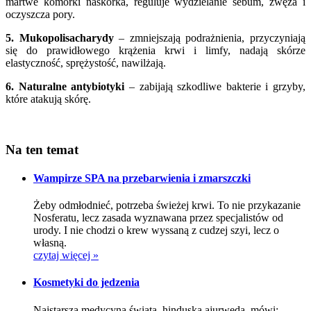
martwe komórki naskórka, reguluje wydzielanie sebum, zwęża i
oczyszcza pory.
5. Mukopolisacharydy
– zmniejszają podrażnienia, przyczyniają
się do prawidłowego krążenia krwi i limfy, nadają skórze
elastyczność, sprężystość, nawilżają.
6. Naturalne antybiotyki
– zabijają szkodliwe bakterie i grzyby,
które atakują skórę.
Na ten temat
Wampirze SPA na przebarwienia i zmarszczki
Żeby odmłodnieć, potrzeba świeżej krwi. To nie przykazanie
Nosferatu, lecz zasada wyznawana przez specjalistów od
urody. I nie chodzi o krew wyssaną z cudzej szyi, lecz o
własną.
czytaj więcej »
Kosmetyki do jedzenia
Najstarsza medycyna świata, hinduska ajurweda, mówi: