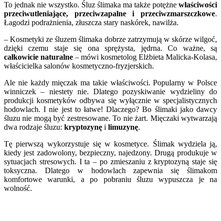
To jednak nie wszystko. Śluz ślimaka ma także potężne
właściwości
przeciwutleniające, przeciwzapalne i przeciwzmarszczkowe
.
Łagodzi podrażnienia, złuszcza stary naskórek, nawilża.
– Kosmetyki ze śluzem ślimaka dobrze zatrzymują w skórze wilgoć,
dzięki czemu staje się ona sprężysta, jędrna. Co ważne, są
całkowicie naturalne
– mówi kosmetolog Elżbieta Malicka-Kolasa,
właścicielka salonów kosmetyczno-fryzjerskich.
Ale nie każdy mięczak ma takie właściwości. Popularny w Polsce
winniczek – niestety nie. Dlatego pozyskiwanie wydzieliny do
produkcji kosmetyków odbywa się wyłącznie w specjalistycznych
hodowlach. I nie jest to łatwe! Dlaczego? Bo ślimaki jako dawcy
śluzu nie mogą być zestresowane. To nie żart. Mięczaki wytwarzają
dwa rodzaje śluzu:
kryptozynę
i
limuzynę
.
Tę pierwszą wykorzystuje się w kosmetyce. Ślimak wydziela ją,
kiedy jest zadowolony, bezpieczny, najedzony. Drugą produkuje w
sytuacjach stresowych. I ta – po zmieszaniu z kryptozyną staje się
toksyczna. Dlatego w hodowlach zapewnia się ślimakom
komfortowe warunki, a po pobraniu śluzu wypuszcza je na
wolność.