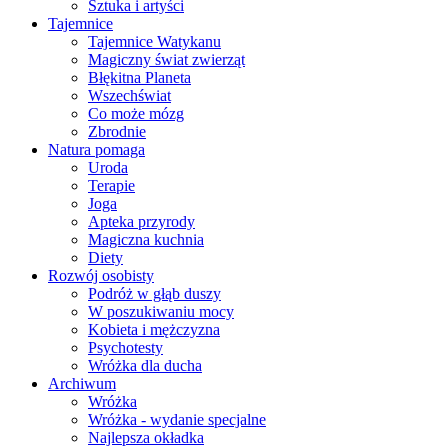
Sztuka i artyści
Tajemnice
Tajemnice Watykanu
Magiczny świat zwierząt
Błękitna Planeta
Wszechświat
Co może mózg
Zbrodnie
Natura pomaga
Uroda
Terapie
Joga
Apteka przyrody
Magiczna kuchnia
Diety
Rozwój osobisty
Podróż w głąb duszy
W poszukiwaniu mocy
Kobieta i mężczyzna
Psychotesty
Wróżka dla ducha
Archiwum
Wróżka
Wróżka - wydanie specjalne
Najlepsza okładka