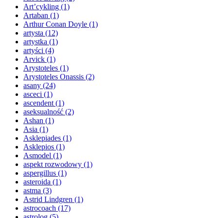
Art’cykling
(1)
Artaban
(1)
Arthur Conan Doyle
(1)
artysta
(12)
artystka
(1)
artyści
(4)
Arvick
(1)
Arystoteles
(1)
Arystoteles Onassis
(2)
asany
(24)
asceci
(1)
ascendent
(1)
aseksualność
(2)
Ashan
(1)
Asia
(1)
Asklepiades
(1)
Asklepios
(1)
Asmodel
(1)
aspekt rozwodowy
(1)
aspergillus
(1)
asteroida
(1)
astma
(3)
Astrid Lindgren
(1)
astrocoach
(17)
astrolog
(5)