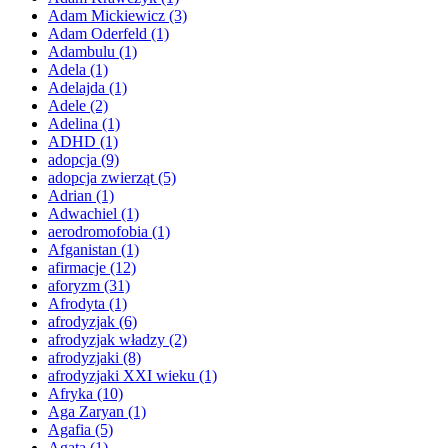
Adam Mickiewicz
(3)
Adam Oderfeld
(1)
Adambulu
(1)
Adela
(1)
Adelajda
(1)
Adele
(2)
Adelina
(1)
ADHD
(1)
adopcja
(9)
adopcja zwierząt
(5)
Adrian
(1)
Adwachiel
(1)
aerodromofobia
(1)
Afganistan
(1)
afirmacje
(12)
aforyzm
(31)
Afrodyta
(1)
afrodyzjak
(6)
afrodyzjak władzy
(2)
afrodyzjaki
(8)
afrodyzjaki XXI wieku
(1)
Afryka
(10)
Aga Zaryan
(1)
Agafia
(5)
Agata
(1)