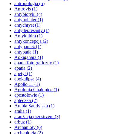
antropologia
(5)
Antrovis
(1)
antybiotyki
(4)
antybohater
(1)
antychryst
(1)
antydepresanty
(1)
Antykithira
(1)
antykoncepcja
(2)
antypapież
(1)
antypatia
(1)
Aokigahara
(1)
aparat fotograficzny
(1)
apatia
(2)
apetyt
(1)
apokalipsa
(4)
Apollo 11
(1)
Apolonia Chałupiec
(1)
apostołowie
(1)
apteczka
(2)
Arabia Saudyjska
(1)
aralia
(1)
aranżacja przestrzeni
(3)
arbuz
(1)
Archanioły
(6)
archeologia
(2)