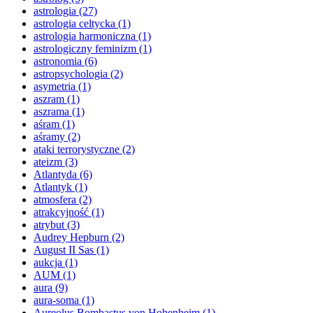
astrologia
(27)
astrologia celtycka
(1)
astrologia harmoniczna
(1)
astrologiczny feminizm
(1)
astronomia
(6)
astropsychologia
(2)
asymetria
(1)
aszram
(1)
aszrama
(1)
aśram
(1)
aśramy
(2)
ataki terrorystyczne
(2)
ateizm
(3)
Atlantyda
(6)
Atlantyk
(1)
atmosfera
(2)
atrakcyjność
(1)
atrybut
(3)
Audrey Hepburn
(2)
August II Sas
(1)
aukcja
(1)
AUM
(1)
aura
(9)
aura-soma
(1)
Aureolus Bombastus von Hohenheim
(1)