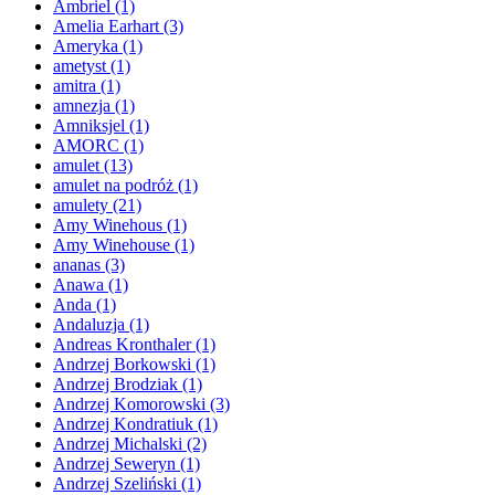
Ambriel
(1)
Amelia Earhart
(3)
Ameryka
(1)
ametyst
(1)
amitra
(1)
amnezja
(1)
Amniksjel
(1)
AMORC
(1)
amulet
(13)
amulet na podróż
(1)
amulety
(21)
Amy Winehous
(1)
Amy Winehouse
(1)
ananas
(3)
Anawa
(1)
Anda
(1)
Andaluzja
(1)
Andreas Kronthaler
(1)
Andrzej Borkowski
(1)
Andrzej Brodziak
(1)
Andrzej Komorowski
(3)
Andrzej Kondratiuk
(1)
Andrzej Michalski
(2)
Andrzej Seweryn
(1)
Andrzej Szeliński
(1)