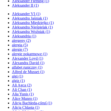
Aleksander Fleming
(1)
Aleksander II
(1)
Aleksander VI
(1)
Aleksandra Jaśniak
(1)
Aleksandra Miedziejko
(1)
Aleksandra Nieśpielak
(1)
Aleksandra Woźniak
(1)
Aleksandria
(1)
alergeny
(2)
alergia
(5)
alergie
(7)
alergie pokarmowe
(1)
Alexander Loyd
(1)
Alexandra David
(1)
alfabet runiczny
(1)
Alfred de Musset
(1)
algi
(1)
algiz
(1)
Ali Agca
(2)
Ali Chan
(1)
Alia Yunis
(1)
Alice Munro
(1)
Alicja Bachleda-córuś
(1)
Alicja Chlasta
(1)