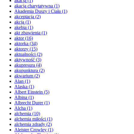
akacja
(1)
akacja charytatywna
(1)
Akademia Duszy i Ciała
(1)
akceptacja
(2)
akcja
(1)
akebia
(1)
akt zbawienia
(1)
aktor
(16)
aktorka
(34)
aktorzy
(15)
aktualności
(2)
aktywność
(3)
akupresura
(4)
akupunktura
(2)
akwarium
(2)
Alan
(1)
Alaska
(1)
Albert Einstein
(5)
Albina
(1)
Albrecht Durer
(1)
Alcha
(1)
alchemia
(10)
alchemia miłości
(1)
alchemia zdrady
(2)
Aleister Crowley
(1)