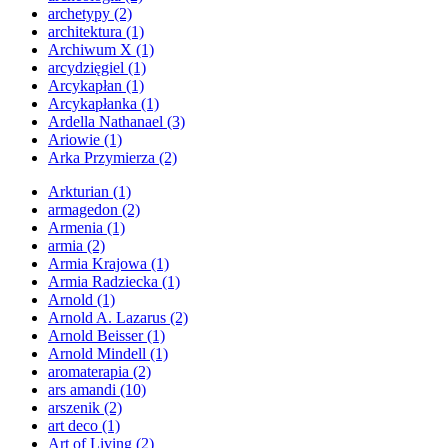
archetypy
(2)
architektura
(1)
Archiwum X
(1)
arcydzięgiel
(1)
Arcykapłan
(1)
Arcykapłanka
(1)
Ardella Nathanael
(3)
Ariowie
(1)
Arka Przymierza
(2)
Arkturian
(1)
armagedon
(2)
Armenia
(1)
armia
(2)
Armia Krajowa
(1)
Armia Radziecka
(1)
Arnold
(1)
Arnold A. Lazarus
(2)
Arnold Beisser
(1)
Arnold Mindell
(1)
aromaterapia
(2)
ars amandi
(10)
arszenik
(2)
art deco
(1)
Art of Living
(2)