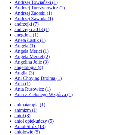
Andrzej Towiański
(1)
Andrzej Turczynowicz
(1)
Andrzej Zaorski
(1)
Andrzej Zawada
(1)
andrzejki
(7)
andrzejki 2018
(1)
anegdota
(1)
Aneta Łastik
(1)
Angela
(1)
Angela Merici
(1)
Angela Merkel
(2)
Angelina Jolie
(3)
angelologia
(4)
Anglia
(3)
Ani Choying Drolma
(1)
Ania
(1)
Ania Rusowicz
(1)
Ania z Zielonego Wzgórza
(1)
animatarapia
(1)
animizm
(1)
anioł
(8)
anioł opiekuńczy
(5)
Anioł Stróż
(13)
aniołowie
(5)