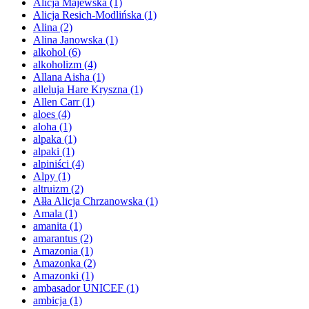
Alicja Majewska
(1)
Alicja Resich-Modlińska
(1)
Alina
(2)
Alina Janowska
(1)
alkohol
(6)
alkoholizm
(4)
Allana Aisha
(1)
alleluja Hare Kryszna
(1)
Allen Carr
(1)
aloes
(4)
aloha
(1)
alpaka
(1)
alpaki
(1)
alpiniści
(4)
Alpy
(1)
altruizm
(2)
Ałła Alicja Chrzanowska
(1)
Amala
(1)
amanita
(1)
amarantus
(2)
Amazonia
(1)
Amazonka
(2)
Amazonki
(1)
ambasador UNICEF
(1)
ambicja
(1)