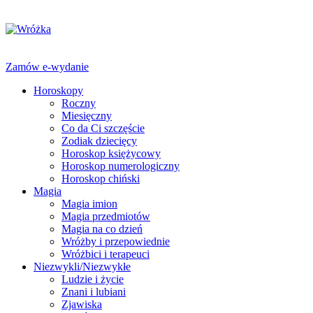
Zamów e-wydanie
Horoskopy
Roczny
Miesięczny
Co da Ci szczęście
Zodiak dziecięcy
Horoskop księżycowy
Horoskop numerologiczny
Horoskop chiński
Magia
Magia imion
Magia przedmiotów
Magia na co dzień
Wróżby i przepowiednie
Wróżbici i terapeuci
Niezwykli/Niezwykłe
Ludzie i życie
Znani i lubiani
Zjawiska