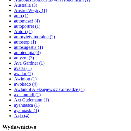
Australia
(3)
Austro-Węgry
(1)
auto
(1)
automasaż
(4)
autoportret
(1)
Autori
(1)
autorytety moralne
(2)
autostop
(1)
autosugestia
(1)
autoterapia
(3)
autyzm
(3)
Ava Gardner
(1)
avatar
(1)
awatar
(1)
Awinion
(1)
awokado
(4)
Awtandił Aleksiejewicz Łomsadze
(1)
axis mundi
(1)
Axt Gademann
(1)
ayahuasca
(1)
ayahuaski
(1)
Azja
(4)
Wydawnictwo