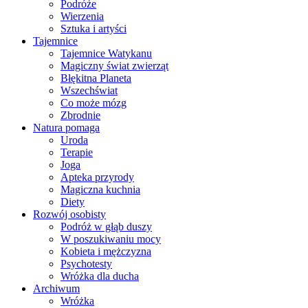
Podróże
Wierzenia
Sztuka i artyści
Tajemnice
Tajemnice Watykanu
Magiczny świat zwierząt
Błękitna Planeta
Wszechświat
Co może mózg
Zbrodnie
Natura pomaga
Uroda
Terapie
Joga
Apteka przyrody
Magiczna kuchnia
Diety
Rozwój osobisty
Podróż w głąb duszy
W poszukiwaniu mocy
Kobieta i mężczyzna
Psychotesty
Wróżka dla ducha
Archiwum
Wróżka