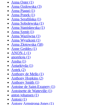
Anna Oster
(1)
Anna Ozdowska
(3)
Anna Piaggi
(1)
Anna Popek
(1)
Anna Serafińska
(1)
Anna Sobolewska
(1)
Anna Stanisławska
(1)
Anna Szmit
(1)
Anna Wazówna
(1)
Anna Wyszkoni
(1)
Anna Złotowska
(58)
Anne Geddes
(1)
ANON-1
(1)
anoreksja
(1)
Ansha
(1)
Antarktyda
(1)
Antek
(2)
Anthony de Mello
(1)
Anthony Hopkins
(2)
Anthony Smith
(1)
Antoine de Saint-Exupery
(1)
Antoinette de Watteville
(1)
anton johansen
(1)
Antoni
(1)
Antony Armstrong-Jones
(1)