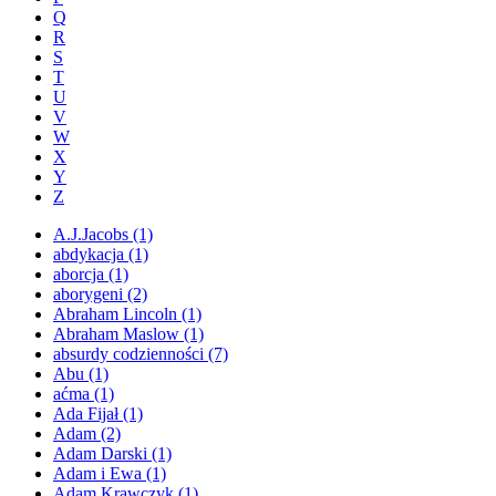
Q
R
S
T
U
V
W
X
Y
Z
A.J.Jacobs
(1)
abdykacja
(1)
aborcja
(1)
aborygeni
(2)
Abraham Lincoln
(1)
Abraham Maslow
(1)
absurdy codzienności
(7)
Abu
(1)
aćma
(1)
Ada Fijał
(1)
Adam
(2)
Adam Darski
(1)
Adam i Ewa
(1)
Adam Krawczyk
(1)