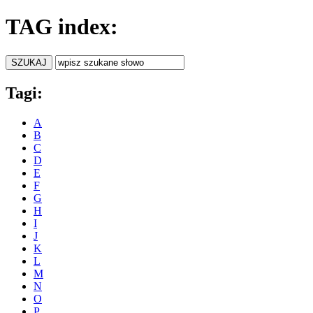
TAG index:
Tagi:
A
B
C
D
E
F
G
H
I
J
K
L
M
N
O
P