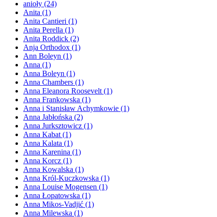
anioły
(24)
Anita
(1)
Anita Cantieri
(1)
Anita Perella
(1)
Anita Roddick
(2)
Anja Orthodox
(1)
Ann Boleyn
(1)
Anna
(1)
Anna Boleyn
(1)
Anna Chambers
(1)
Anna Eleanora Roosevelt
(1)
Anna Frankowska
(1)
Anna i Stanisław Achymkowie
(1)
Anna Jabłońska
(2)
Anna Jurksztowicz
(1)
Anna Kabat
(1)
Anna Kalata
(1)
Anna Karenina
(1)
Anna Korcz
(1)
Anna Kowalska
(1)
Anna Król-Kuczkowska
(1)
Anna Louise Mogensen
(1)
Anna Łopatowska
(1)
Anna Mikos-Vadjić
(1)
Anna Milewska
(1)