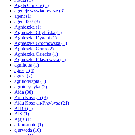
Agata Christie
(1)
agencje wywiadowcze
(3)
agent
(1)
agent 007
(3)
Agnieszka
(1)
Agnieszka Chylińska
(1)
Agnieszka Dygant
(1)
Agnieszka Grochowska
(1)
Agnieszka Gruss
(2)
Agnieszka Osiecka
(1)
Agnieszka Pilaszewska
(1)
agnihotra
(1)
agresja
(4)
agrest
(2)
agrilloterapia
(1)
agroturystyka
(2)
Aida
(38)
Aida Kosojan
(3)
Aida Kosojan-Przybysz
(21)
AIDS
(1)
AIS
(1)
Ajaja
(1)
aji-no-moto
(1)
ajurweda
(16)