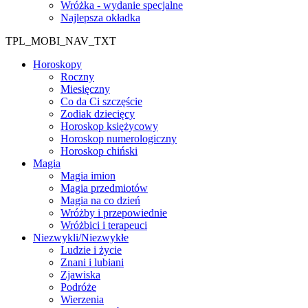
Wróżka - wydanie specjalne
Najlepsza okładka
TPL_MOBI_NAV_TXT
Horoskopy
Roczny
Miesięczny
Co da Ci szczęście
Zodiak dziecięcy
Horoskop księżycowy
Horoskop numerologiczny
Horoskop chiński
Magia
Magia imion
Magia przedmiotów
Magia na co dzień
Wróżby i przepowiednie
Wróżbici i terapeuci
Niezwykli/Niezwykłe
Ludzie i życie
Znani i lubiani
Zjawiska
Podróże
Wierzenia